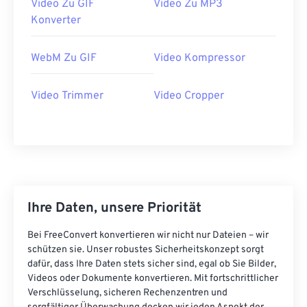
19
19
19
19
19
19
19
19
Video Zu GIF
Video Zu MP3
Konverter
20
20
20
20
20
20
20
20
21
21
21
21
21
21
21
21
WebM Zu GIF
Video Kompressor
22
22
22
22
22
22
22
22
23
23
23
23
23
23
23
23
Video Trimmer
Video Cropper
24
24
24
24
24
24
25
25
25
25
25
25
26
26
26
26
26
26
27
27
27
27
27
27
Ihre Daten, unsere Priorität
28
28
28
28
28
28
29
29
29
29
29
29
Bei FreeConvert konvertieren wir nicht nur Dateien – wir
schützen sie. Unser robustes Sicherheitskonzept sorgt
30
30
30
30
30
30
dafür, dass Ihre Daten stets sicher sind, egal ob Sie Bilder,
Videos oder Dokumente konvertieren. Mit fortschrittlicher
31
31
31
31
31
31
Verschlüsselung, sicheren Rechenzentren und
32
32
32
32
32
32