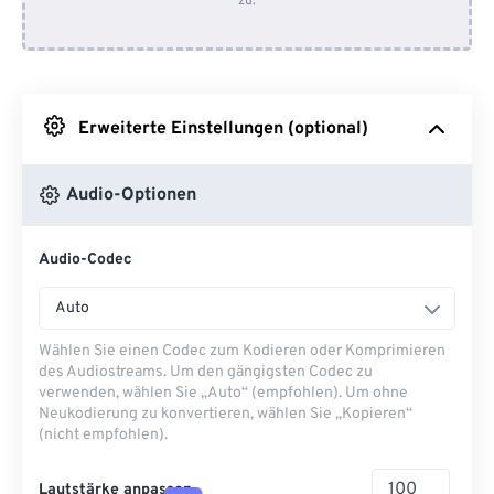
zu.
Von Dropbox
Von Google Drive
Erweiterte Einstellungen (optional)
Von OneDrive
Audio-Optionen
Von URL
Audio-Codec
Auto
Wählen Sie einen Codec zum Kodieren oder Komprimieren
des Audiostreams. Um den gängigsten Codec zu
verwenden, wählen Sie „Auto“ (empfohlen). Um ohne
Neukodierung zu konvertieren, wählen Sie „Kopieren“
(nicht empfohlen).
Lautstärke anpassen