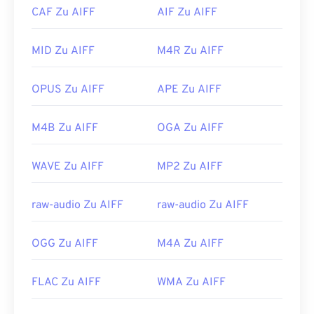
CAF Zu AIFF
AIF Zu AIFF
Bitte beachten Sie, dass Sie die AIFF-Datei auf
Nützliche Links:
einem
Android-
oder Nicht-Apple-Gerät
https://en.wikipedia.org/wiki/WebM
konvertieren müssen, um sie öffnen zu können –
MID Zu AIFF
M4R Zu AIFF
wahrscheinlich in eine MP3-Datei. Mobile Apple-
https://tools.google.com/dlpage/webmmf/
Produkte öffnen AIFF-Dateien ohne
OPUS Zu AIFF
APE Zu AIFF
Dateikonvertierung.
Entwickelt von:
Apple Inc.
M4B Zu AIFF
OGA Zu AIFF
Erstveröffentlichung:
1988
WAVE Zu AIFF
MP2 Zu AIFF
Nützliche Links:
https://en.wikipedia.org/wiki/Audio_Interchange_File_F
raw-audio Zu AIFF
raw-audio Zu AIFF
https://www.lifewire.com/aiff-aif-aifc-files-
2619569
OGG Zu AIFF
M4A Zu AIFF
FLAC Zu AIFF
WMA Zu AIFF