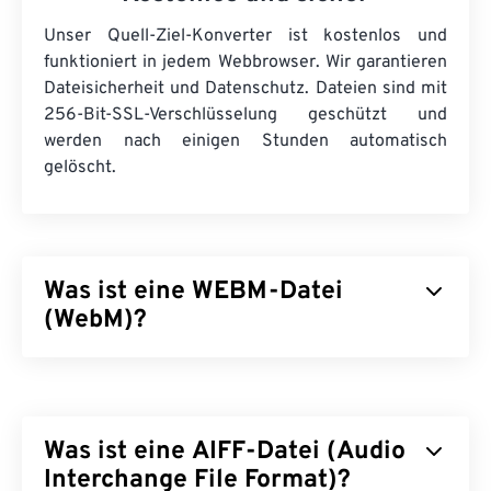
Unser Quell-Ziel-Konverter ist kostenlos und
funktioniert in jedem Webbrowser. Wir garantieren
Dateisicherheit und Datenschutz. Dateien sind mit
256-Bit-SSL-Verschlüsselung geschützt und
werden nach einigen Stunden automatisch
gelöscht.
Was ist eine WEBM-Datei
(WebM)?
WebM (WEBM) ist ein
frei lizenzierter
Dateicontainer für das Web. Ursprünglich war er
speziell auf HTML5-Kompatibilität ausgelegt. Er
Was ist eine AIFF-Datei (Audio
unterstützt Kapitel, Untertitel, Metadaten-Tags,
Streaming, Anhänge, 3D-Codecs, 3D-Container
Interchange File Format)?