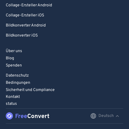
98
98
Collage-Ersteller Android
99
99
Collage-Ersteller iOS
Bildkonverter Android
Bildkonverter iOS
Über uns
Blog
Spenden
Datenschutz
Bedingungen
Sicherheit und Compliance
Kontakt
status
Deutsch
English
Deutsch