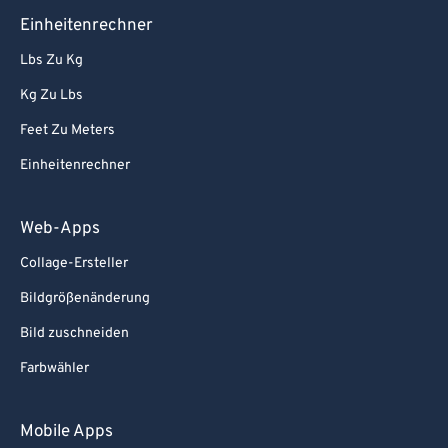
85
85
Einheitenrechner
86
86
Lbs Zu Kg
87
87
Kg Zu Lbs
88
88
Feet Zu Meters
89
89
Einheitenrechner
90
90
91
91
Web-Apps
92
92
Collage-Ersteller
93
93
Bildgrößenänderung
94
94
Bild zuschneiden
95
95
Farbwähler
96
96
97
97
Mobile Apps