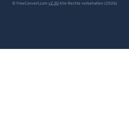
© FreeConvert.com
v2.30
Alle Rechte vorbehalten (2026)
Español
Français
Português
Italiano
Dutch
日本語
简体中文
繁體中文
한국어
Svenska