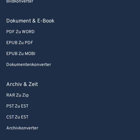
Bildkonverter
72
72
73
73
Dokument & E-Book
74
74
PDF Zu WORD
75
75
EPUB Zu PDF
76
76
EPUB Zu MOBI
77
77
Dokumentenkonverter
78
78
79
79
Archiv & Zeit
80
80
RAR Zu Zip
81
81
PST Zu EST
82
82
CST Zu EST
83
83
Archivkonverter
84
84