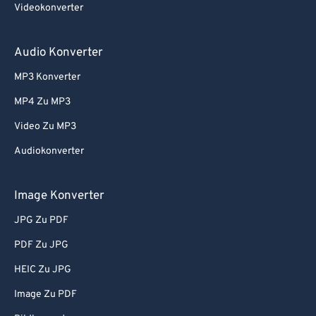
Videokonverter
59
59
59
59
59
59
60
60
Audio Konverter
61
61
MP3 Konverter
62
62
MP4 Zu MP3
63
63
Video Zu MP3
64
64
Audiokonverter
65
65
66
66
Image Konverter
67
67
JPG Zu PDF
68
68
PDF Zu JPG
69
69
HEIC Zu JPG
70
70
Image Zu PDF
71
71