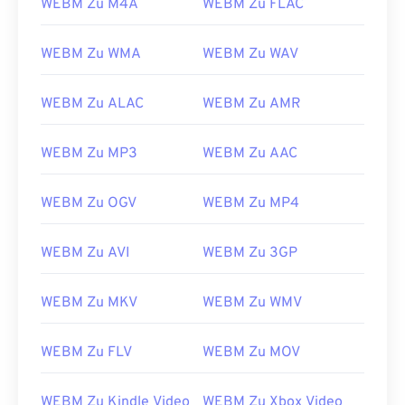
WEBM Zu M4A
WEBM Zu FLAC
WEBM Zu WMA
WEBM Zu WAV
WEBM Zu ALAC
WEBM Zu AMR
WEBM Zu MP3
WEBM Zu AAC
00
00
00
00
00
00
00
00
WEBM Zu OGV
WEBM Zu MP4
00
00
00
00
00
00
00
00
WEBM Zu AVI
WEBM Zu 3GP
01
01
01
01
01
01
01
01
02
02
02
02
02
02
02
02
WEBM Zu MKV
WEBM Zu WMV
03
03
03
03
03
03
03
03
04
04
04
04
04
04
04
04
WEBM Zu FLV
WEBM Zu MOV
05
05
05
05
05
05
05
05
WEBM Zu Kindle Video
WEBM Zu Xbox Video