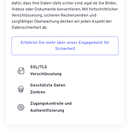
31
31
31
31
31
31
dafür, dass Ihre Daten stets sicher sind, egal ob Sie Bilder,
Videos oder Dokumente konvertieren. Mit fortschrittlicher
32
32
32
32
32
32
Verschlüsselung, sicheren Rechenzentren und
sorgfältiger Überwachung decken wir jeden Aspekt der
33
33
33
33
33
33
Datensicherheit ab.
34
34
34
34
34
34
35
35
35
35
35
35
Erfahren Sie mehr über unser Engagement für
Sicherheit
36
36
36
36
36
36
37
37
37
37
37
37
SSL/TLS
38
38
38
38
38
38
Verschlüsselung
39
39
39
39
39
39
Geschützte Daten
40
40
40
40
40
40
Zentren
41
41
41
41
41
41
Zugangskontrolle und
42
42
42
42
42
42
Authentifizierung
43
43
43
43
43
43