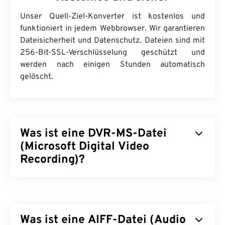
Unser Quell-Ziel-Konverter ist kostenlos und
funktioniert in jedem Webbrowser. Wir garantieren
Dateisicherheit und Datenschutz. Dateien sind mit
256-Bit-SSL-Verschlüsselung geschützt und
werden nach einigen Stunden automatisch
gelöscht.
Was ist eine DVR-MS-Datei
(Microsoft Digital Video
Recording)?
Microsoft Digital Video Recording (DVR-MS) ist das
Multimedia-Container-Dateiformat, das bei der
Aufzeichnung von Fernsehinhalten durch eine
Was ist eine AIFF-Datei (Audio
Stream Buffer Engine (SBE)
entsteht. DVR-MS ist