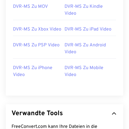
05
05
05
05
05
05
05
05
DVR-MS Zu MOV
DVR-MS Zu Kindle
Video
06
06
06
06
06
06
06
06
07
07
07
07
07
07
07
07
DVR-MS Zu Xbox Video
DVR-MS Zu iPad Video
08
08
08
08
08
08
08
08
09
09
09
09
09
09
09
09
DVR-MS Zu PSP Video
DVR-MS Zu Android
Video
10
10
10
10
10
10
10
10
11
11
11
11
11
11
11
11
DVR-MS Zu iPhone
DVR-MS Zu Mobile
12
12
12
12
12
12
12
12
Video
Video
13
13
13
13
13
13
13
13
14
14
14
14
14
14
14
14
15
15
15
15
15
15
15
15
Verwandte Tools
16
16
16
16
16
16
16
16
17
17
17
17
17
17
17
17
FreeConvert.com kann Ihre Dateien in die