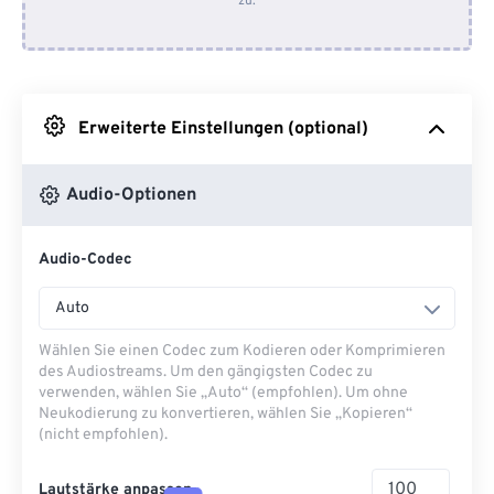
zu.
Von Dropbox
Von Google Drive
Erweiterte Einstellungen (optional)
Von OneDrive
Audio-Optionen
Von URL
Audio-Codec
Auto
Wählen Sie einen Codec zum Kodieren oder Komprimieren
des Audiostreams. Um den gängigsten Codec zu
verwenden, wählen Sie „Auto“ (empfohlen). Um ohne
Neukodierung zu konvertieren, wählen Sie „Kopieren“
(nicht empfohlen).
Lautstärke anpassen