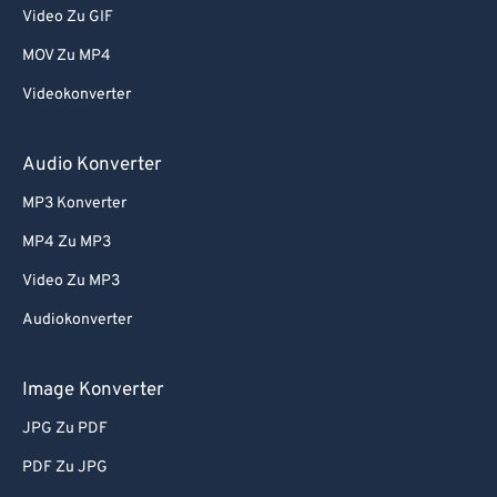
Video Zu GIF
58
58
58
58
58
58
MOV Zu MP4
59
59
59
59
59
59
Videokonverter
60
60
61
61
Audio Konverter
62
62
MP3 Konverter
63
63
MP4 Zu MP3
64
64
Video Zu MP3
65
65
Audiokonverter
66
66
67
67
Image Konverter
68
68
JPG Zu PDF
69
69
PDF Zu JPG
70
70