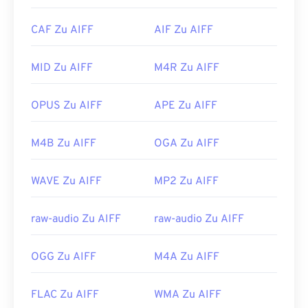
PowerDirector
,
Cyberlink PowerDVD
und
Cyberlink
Player
.
PowerProducer
.
CAF Zu AIFF
AIF Zu AIFF
Bitte beachten Sie, dass Sie die AIFF-Datei auf
Entwickelt von:
Microsoft
einem
Android-
oder Nicht-Apple-Gerät
Erstveröffentlichung:
2004
konvertieren müssen, um sie öffnen zu können –
MID Zu AIFF
M4R Zu AIFF
wahrscheinlich in eine MP3-Datei. Mobile Apple-
Nützliche Links:
Produkte öffnen AIFF-Dateien ohne
OPUS Zu AIFF
APE Zu AIFF
https://en.wikipedia.org/wiki/DVR-MS
Dateikonvertierung.
https://docs.microsoft.com/en-us/previous-
Entwickelt von:
Apple Inc.
M4B Zu AIFF
OGA Zu AIFF
versions/ms778831(v%3dvs.85)
Erstveröffentlichung:
1988
WAVE Zu AIFF
MP2 Zu AIFF
Nützliche Links:
https://en.wikipedia.org/wiki/Audio_Interchange_File_F
raw-audio Zu AIFF
raw-audio Zu AIFF
https://www.lifewire.com/aiff-aif-aifc-files-
2619569
OGG Zu AIFF
M4A Zu AIFF
FLAC Zu AIFF
WMA Zu AIFF