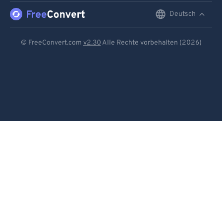
Deutsch
English
Deutsch
© FreeConvert.com
v2.30
Alle Rechte vorbehalten (2026)
Español
Français
Português
Italiano
Dutch
日本語
简体中文
繁體中文
한국어