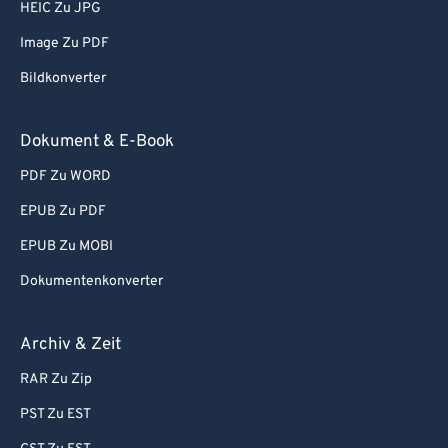
HEIC Zu JPG
71
71
Image Zu PDF
72
72
Bildkonverter
73
73
74
74
Dokument & E-Book
75
75
PDF Zu WORD
76
76
EPUB Zu PDF
77
77
EPUB Zu MOBI
78
78
Dokumentenkonverter
79
79
80
80
Archiv & Zeit
81
81
RAR Zu Zip
82
82
PST Zu EST
83
83