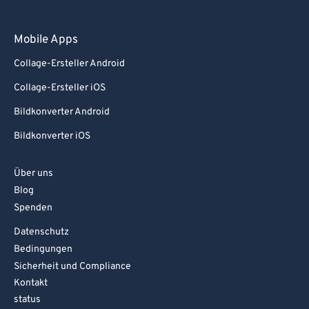
97
97
98
98
Mobile Apps
99
99
Collage-Ersteller Android
Collage-Ersteller iOS
Bildkonverter Android
Bildkonverter iOS
Über uns
Blog
Spenden
Datenschutz
Bedingungen
Sicherheit und Compliance
Kontakt
status