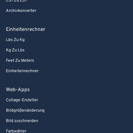
CST Zu EST
84
84
Archivkonverter
85
85
86
86
Einheitenrechner
87
87
Lbs Zu Kg
88
88
Kg Zu Lbs
89
89
Feet Zu Meters
90
90
Einheitenrechner
91
91
92
92
Web-Apps
93
93
Collage-Ersteller
94
94
Bildgrößenänderung
95
95
Bild zuschneiden
96
96
Farbwähler