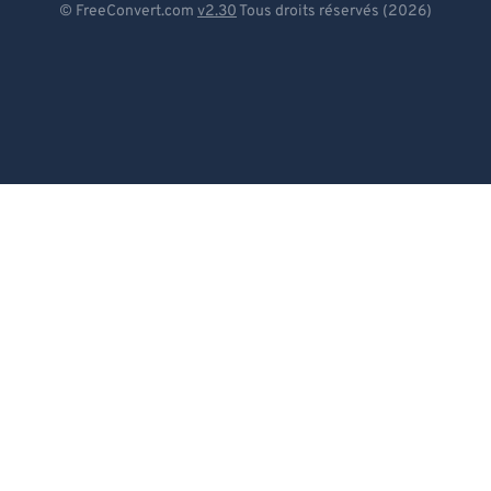
© FreeConvert.com
v2.30
Tous droits réservés (2026)
Español
Français
Português
Italiano
Dutch
日本語
简体中文
繁體中文
한국어
Svenska
Türkçe