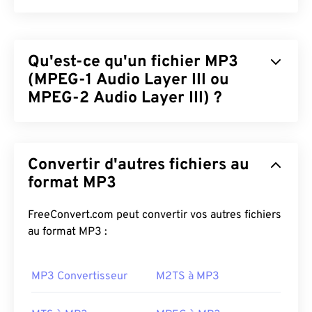
Qu'est-ce qu'un fichier MP3
(MPEG-1 Audio Layer III ou
MPEG-2 Audio Layer III) ?
MPEG-1 Audio Layer III ou MPEG-2 Audio Layer III
(MP3) est un format de codage audio numérique
Convertir d'autres fichiers au
utilisé pour
compresser une séquence sonore
en
un fichier de très petite taille afin de permettre son
format MP3
stockage et sa transmission numériques. Les
fichiers MP3 sont les fichiers audio les plus utilisés
FreeConvert.com peut convertir vos autres fichiers
par les consommateurs. Grâce à leur petite taille et
au format MP3 :
à leur qualité acceptable, les fichiers
MP3
sont
accessibles à un large public et faciles à stocker et
MP3 Convertisseur
M2TS à MP3
à partager.