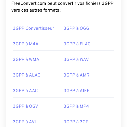
FreeConvert.com peut convertir vos fichiers 3GPP
vers ces autres formats :
3GPP Convertisseur
3GPP à OGG
3GPP à M4A
3GPP à FLAC
3GPP à WMA
3GPP à WAV
3GPP à ALAC
3GPP à AMR
3GPP à AAC
3GPP à AIFF
00
00
00
00
00
00
00
00
3GPP à OGV
3GPP à MP4
00
00
00
00
00
00
00
00
3GPP à AVI
3GPP à 3GP