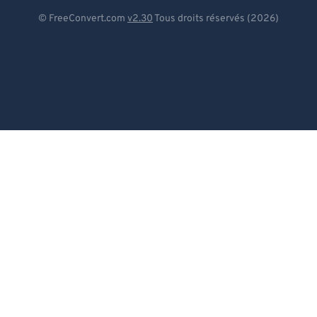
Deutsch
© FreeConvert.com
v2.30
Tous droits réservés (2026)
Español
Français
Português
Italiano
Dutch
日本語
简体中文
繁體中文
한국어
Svenska