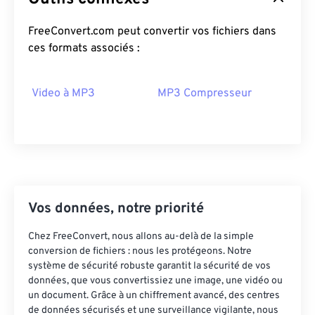
15
15
15
15
15
15
15
15
FreeConvert.com peut convertir vos fichiers dans
16
16
16
16
16
16
16
16
ces formats associés :
17
17
17
17
17
17
17
17
18
18
18
18
18
18
18
18
Video à MP3
MP3 Compresseur
19
19
19
19
19
19
19
19
20
20
20
20
20
20
20
20
21
21
21
21
21
21
21
21
22
22
22
22
22
22
22
22
Vos données, notre priorité
23
23
23
23
23
23
23
23
24
24
24
24
24
24
Chez FreeConvert, nous allons au-delà de la simple
conversion de fichiers : nous les protégeons. Notre
25
25
25
25
25
25
système de sécurité robuste garantit la sécurité de vos
données, que vous convertissiez une image, une vidéo ou
26
26
26
26
26
26
un document. Grâce à un chiffrement avancé, des centres
27
27
27
27
27
27
de données sécurisés et une surveillance vigilante, nous