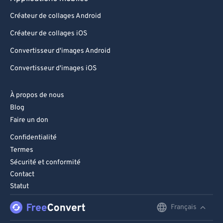
94
94
Créateur de collages Android
95
95
Créateur de collages iOS
96
96
Convertisseur d'images Android
97
97
Convertisseur d'images iOS
98
98
À propos de nous
99
99
Blog
Faire un don
Confidentialité
Termes
Sécurité et conformité
Contact
Statut
Français
English