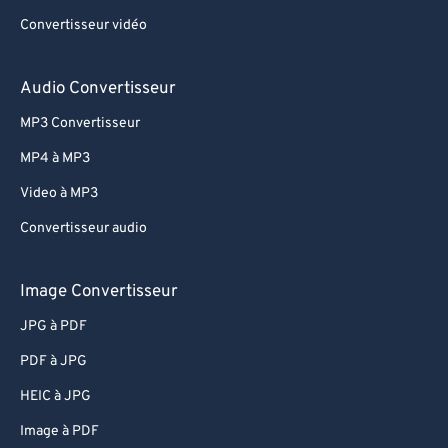
54
54
54
54
54
54
Convertisseur vidéo
55
55
55
55
55
55
56
56
56
56
56
56
Audio Convertisseur
57
57
57
57
57
57
MP3 Convertisseur
58
58
58
58
58
58
MP4 à MP3
59
59
59
59
59
59
Video à MP3
60
60
Convertisseur audio
61
61
62
62
Image Convertisseur
63
63
JPG à PDF
64
64
PDF à JPG
65
65
HEIC à JPG
66
66
Image à PDF