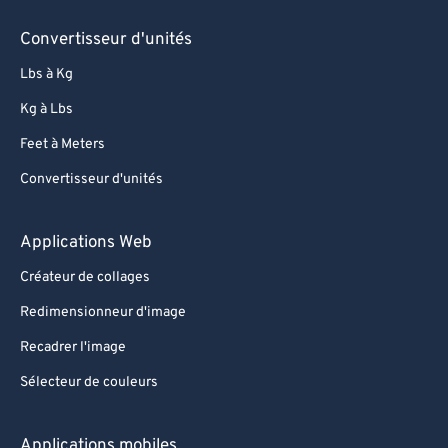
81
81
Convertisseur d'unités
82
82
Lbs à Kg
83
83
Kg à Lbs
84
84
Feet à Meters
85
85
Convertisseur d'unités
86
86
87
87
Applications Web
88
88
Créateur de collages
89
89
Redimensionneur d'image
90
90
Recadrer l'image
91
91
Sélecteur de couleurs
92
92
93
93
Applications mobiles