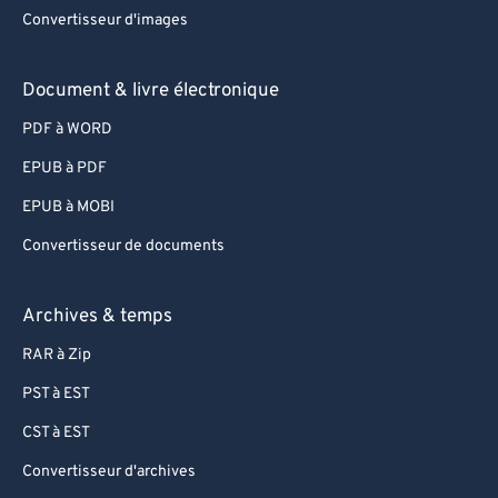
67
67
Convertisseur d'images
68
68
69
69
Document & livre électronique
70
70
PDF à WORD
71
71
EPUB à PDF
72
72
EPUB à MOBI
73
73
Convertisseur de documents
74
74
75
75
Archives & temps
76
76
RAR à Zip
77
77
PST à EST
78
78
CST à EST
79
79
Convertisseur d'archives
80
80