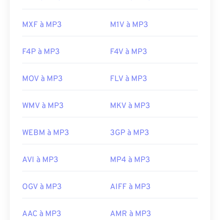
Experts Group
Sortie initiale :
1993
MXF à MP3
M1V à MP3
Liens utiles:
https://en.wikipedia.org/wiki/MP3
F4P à MP3
F4V à MP3
https://mpeg.chiariglione.org/standards/mpeg-
a/music-player-application-format.html
MOV à MP3
FLV à MP3
WMV à MP3
MKV à MP3
WEBM à MP3
3GP à MP3
AVI à MP3
MP4 à MP3
OGV à MP3
AIFF à MP3
AAC à MP3
AMR à MP3