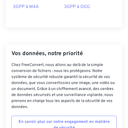
27
27
27
27
27
27
3GPP à M4A
3GPP à OGG
28
28
28
28
28
28
29
29
29
29
29
29
30
30
30
30
30
30
31
31
31
31
31
31
Vos données, notre priorité
32
32
32
32
32
32
33
33
33
33
33
33
Chez FreeConvert, nous allons au-delà de la simple
conversion de fichiers : nous les protégeons. Notre
34
34
34
34
34
34
système de sécurité robuste garantit la sécurité de vos
données, que vous convertissiez une image, une vidéo ou
35
35
35
35
35
35
un document. Grâce à un chiffrement avancé, des centres
36
36
36
36
36
36
de données sécurisés et une surveillance vigilante, nous
prenons en charge tous les aspects de la sécurité de vos
37
37
37
37
37
37
données.
38
38
38
38
38
38
En savoir plus sur notre engagement en matière
39
39
39
39
39
39
de sécurité