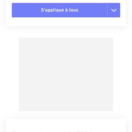
S'applique à tous
Réinitialiser toutes les options
Appliquer à partir du préréglage
Enregistrer comme préréglage