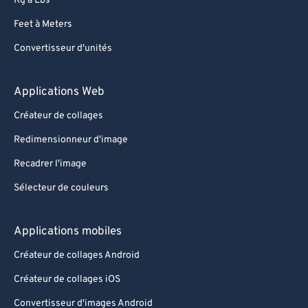
Kg à Lbs
93
93
Feet à Meters
94
94
Convertisseur d'unités
95
95
96
96
Applications Web
97
97
Créateur de collages
98
98
Redimensionneur d'image
99
99
Recadrer l'image
Sélecteur de couleurs
Applications mobiles
Créateur de collages Android
Créateur de collages iOS
Convertisseur d'images Android