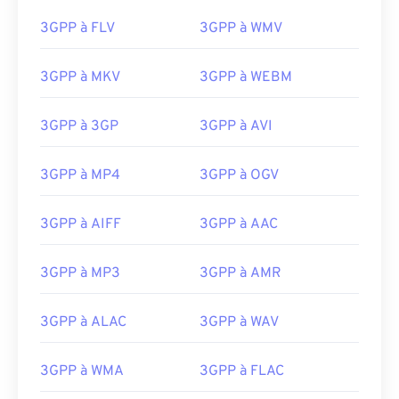
14
14
14
14
14
14
14
14
3GPP à FLV
3GPP à WMV
15
15
15
15
15
15
15
15
3GPP à MKV
3GPP à WEBM
16
16
16
16
16
16
16
16
17
17
17
17
17
17
17
17
3GPP à 3GP
3GPP à AVI
18
18
18
18
18
18
18
18
19
19
19
19
19
19
19
19
3GPP à MP4
3GPP à OGV
20
20
20
20
20
20
20
20
3GPP à AIFF
3GPP à AAC
21
21
21
21
21
21
21
21
22
22
22
22
22
22
22
22
3GPP à MP3
3GPP à AMR
23
23
23
23
23
23
23
23
3GPP à ALAC
3GPP à WAV
24
24
24
24
24
24
25
25
25
25
25
25
3GPP à WMA
3GPP à FLAC
26
26
26
26
26
26