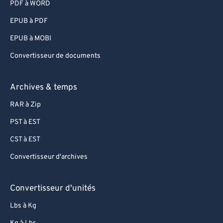
PDF à WORD
80
80
EPUB à PDF
81
81
EPUB à MOBI
82
82
Convertisseur de documents
83
83
84
84
Archives & temps
85
85
RAR à Zip
86
86
PST à EST
87
87
CST à EST
88
88
Convertisseur d'archives
89
89
90
90
Convertisseur d'unités
91
91
Lbs à Kg
92
92