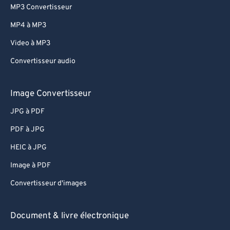
66
66
MP3 Convertisseur
67
67
MP4 à MP3
68
68
Video à MP3
69
69
Convertisseur audio
70
70
71
71
Image Convertisseur
72
72
JPG à PDF
73
73
PDF à JPG
74
74
HEIC à JPG
75
75
Image à PDF
76
76
Convertisseur d'images
77
77
78
78
Document & livre électronique
79
79