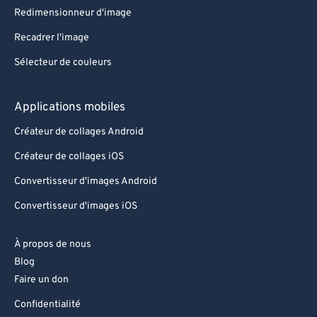
Redimensionneur d'image
86
86
Recadrer l'image
87
87
Sélecteur de couleurs
88
88
89
89
Applications mobiles
90
90
Créateur de collages Android
91
91
Créateur de collages iOS
92
92
Convertisseur d'images Android
93
93
Convertisseur d'images iOS
94
94
95
95
À propos de nous
96
96
Blog
Faire un don
97
97
Confidentialité
98
98