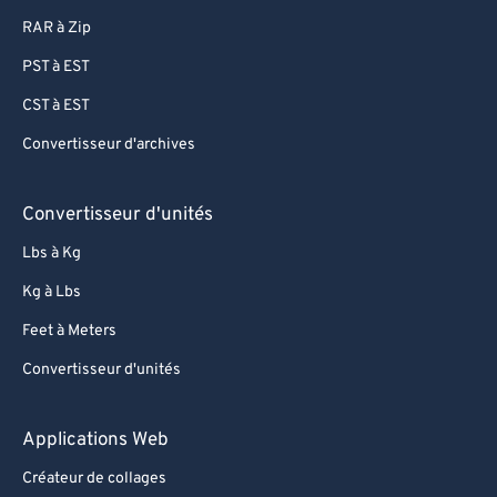
RAR à Zip
73
73
PST à EST
74
74
CST à EST
75
75
Convertisseur d'archives
76
76
77
77
Convertisseur d'unités
78
78
Lbs à Kg
79
79
Kg à Lbs
80
80
Feet à Meters
81
81
Convertisseur d'unités
82
82
83
83
Applications Web
84
84
Créateur de collages
85
85