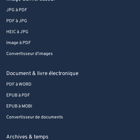
59
59
59
59
59
59
JPG à PDF
60
60
PDF à JPG
61
61
HEIC à JPG
62
62
63
63
Image à PDF
64
64
Convertisseur d'images
65
65
Document & livre électronique
66
66
PDF à WORD
67
67
EPUB à PDF
68
68
EPUB à MOBI
69
69
70
70
Convertisseur de documents
71
71
Archives & temps
72
72