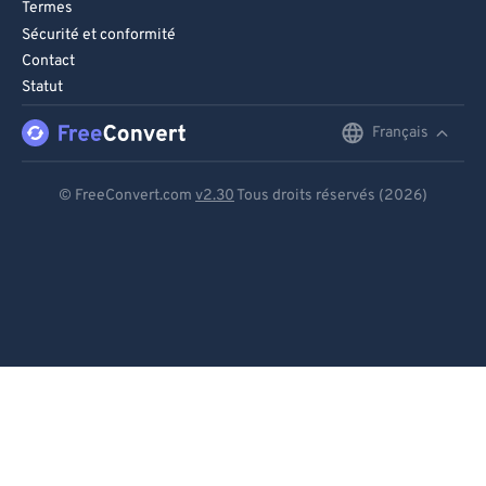
Termes
99
99
Sécurité et conformité
Contact
Statut
Français
English
Deutsch
© FreeConvert.com
v2.30
Tous droits réservés (2026)
Español
Français
Português
Italiano
Dutch
日本語