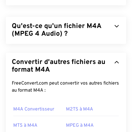
Qu'est-ce qu'un fichier M4A
(MPEG 4 Audio) ?
Le format MPEG 4 Audio (M4A) compresse et
encode les fichiers audio à l'aide de deux
Convertir d'autres fichiers au
algorithmes de codage et de décodage :
Advanced
Audio Coding (AAC)
format M4A
ou
Apple Lossless Audio
Codec (ALAC)
. Les fichiers M4A sont plus petits et
offrent une meilleure qualité que les fichiers
MP3
,
FreeConvert.com peut convertir vos autres fichiers
avec lesquels ils partagent le plus de similitudes,
au format M4A :
par
rapport
à tous les autres formats audio.
M4A Convertisseur
M2TS à M4A
Comment ouvrir un fichier M4A ?
Les fichiers M4A s'ouvrent dans la plupart des
MTS à M4A
MPEG à M4A
logiciels de lecture audio courants, notamment