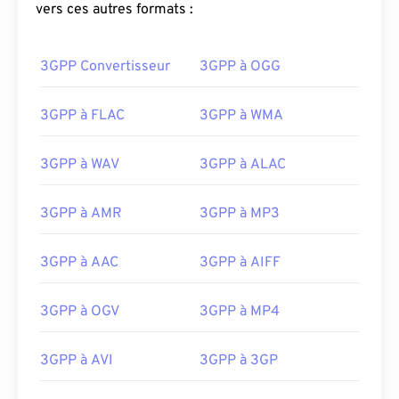
vers ces autres formats :
3GPP Convertisseur
3GPP à OGG
3GPP à FLAC
3GPP à WMA
00
00
00
00
00
00
00
00
3GPP à WAV
3GPP à ALAC
00
00
00
00
00
00
00
00
3GPP à AMR
3GPP à MP3
01
01
01
01
01
01
01
01
3GPP à AAC
3GPP à AIFF
02
02
02
02
02
02
02
02
03
03
03
03
03
03
03
03
3GPP à OGV
3GPP à MP4
04
04
04
04
04
04
04
04
3GPP à AVI
3GPP à 3GP
05
05
05
05
05
05
05
05
06
06
06
06
06
06
06
06