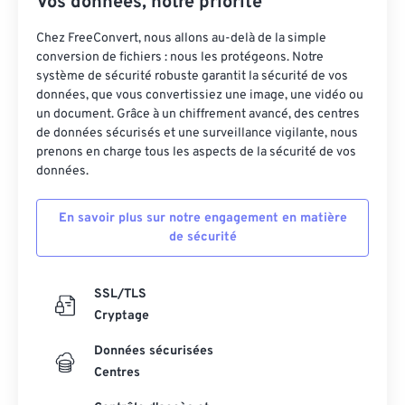
Vos données, notre priorité
20
20
20
20
20
20
20
20
Chez FreeConvert, nous allons au-delà de la simple
21
21
21
21
21
21
21
21
conversion de fichiers : nous les protégeons. Notre
système de sécurité robuste garantit la sécurité de vos
22
22
22
22
22
22
22
22
données, que vous convertissiez une image, une vidéo ou
23
23
23
23
23
23
23
23
un document. Grâce à un chiffrement avancé, des centres
de données sécurisés et une surveillance vigilante, nous
24
24
24
24
24
24
prenons en charge tous les aspects de la sécurité de vos
25
25
25
25
25
25
données.
26
26
26
26
26
26
En savoir plus sur notre engagement en matière
27
27
27
27
27
27
de sécurité
28
28
28
28
28
28
29
29
29
29
29
29
SSL/TLS
Cryptage
30
30
30
30
30
30
Données sécurisées
31
31
31
31
31
31
Centres
32
32
32
32
32
32