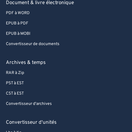
89
89
Document & livre électronique
90
90
PDF à WORD
91
91
EPUB à PDF
92
92
EPUB à MOBI
93
93
Convertisseur de documents
94
94
95
95
Archives & temps
96
96
RAR à Zip
97
97
PST à EST
98
98
CST à EST
99
99
Convertisseur d'archives
Convertisseur d'unités