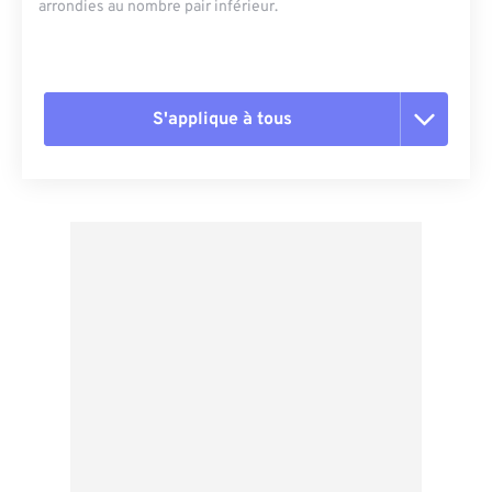
arrondies au nombre pair inférieur.
S'applique à tous
Réinitialiser toutes les options
Appliquer à partir du préréglage
Enregistrer comme préréglage