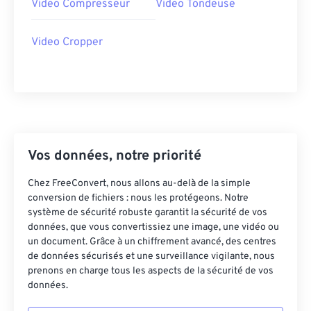
Video Compresseur
Video Tondeuse
37
37
37
37
37
37
Video Cropper
38
38
38
38
38
38
39
39
39
39
39
39
40
40
40
40
40
40
41
41
41
41
41
41
42
42
42
42
42
42
Vos données, notre priorité
43
43
43
43
43
43
Chez FreeConvert, nous allons au-delà de la simple
44
44
44
44
44
44
conversion de fichiers : nous les protégeons. Notre
45
45
45
45
45
45
système de sécurité robuste garantit la sécurité de vos
données, que vous convertissiez une image, une vidéo ou
46
46
46
46
46
46
un document. Grâce à un chiffrement avancé, des centres
de données sécurisés et une surveillance vigilante, nous
47
47
47
47
47
47
prenons en charge tous les aspects de la sécurité de vos
48
48
48
48
48
48
données.
49
49
49
49
49
49