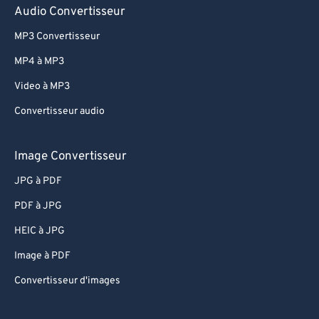
76
76
Audio Convertisseur
77
77
MP3 Convertisseur
78
78
MP4 à MP3
79
79
Video à MP3
80
80
Convertisseur audio
81
81
82
82
Image Convertisseur
83
83
JPG à PDF
84
84
PDF à JPG
85
85
HEIC à JPG
86
86
Image à PDF
87
87
Convertisseur d'images
88
88