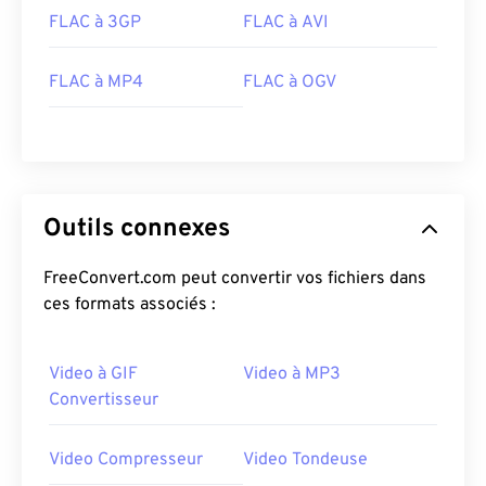
24
24
24
24
24
24
FLAC à 3GP
FLAC à AVI
25
25
25
25
25
25
FLAC à MP4
FLAC à OGV
26
26
26
26
26
26
27
27
27
27
27
27
28
28
28
28
28
28
29
29
29
29
29
29
Outils connexes
30
30
30
30
30
30
FreeConvert.com peut convertir vos fichiers dans
31
31
31
31
31
31
ces formats associés :
32
32
32
32
32
32
33
33
33
33
33
33
Video à GIF
Video à MP3
34
34
34
34
34
34
Convertisseur
35
35
35
35
35
35
Video Compresseur
Video Tondeuse
36
36
36
36
36
36