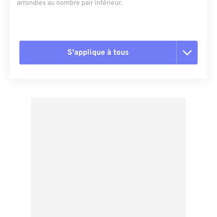
arrondies au nombre pair inférieur.
S'applique à tous
Réinitialiser toutes les options
Appliquer à partir du préréglage
Enregistrer comme préréglage