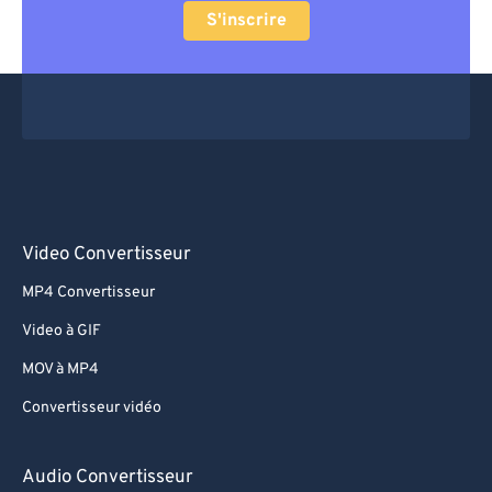
63
63
S'inscrire
64
64
65
65
66
66
67
67
68
68
69
69
Video Convertisseur
70
70
MP4 Convertisseur
71
71
Video à GIF
72
72
MOV à MP4
73
73
Convertisseur vidéo
74
74
75
75
Audio Convertisseur
76
76