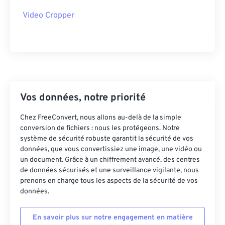
37
37
37
37
37
37
Video Cropper
38
38
38
38
38
38
39
39
39
39
39
39
40
40
40
40
40
40
41
41
41
41
41
41
42
42
42
42
42
42
Vos données, notre priorité
43
43
43
43
43
43
Chez FreeConvert, nous allons au-delà de la simple
44
44
44
44
44
44
conversion de fichiers : nous les protégeons. Notre
système de sécurité robuste garantit la sécurité de vos
45
45
45
45
45
45
données, que vous convertissiez une image, une vidéo ou
46
46
46
46
46
46
un document. Grâce à un chiffrement avancé, des centres
de données sécurisés et une surveillance vigilante, nous
47
47
47
47
47
47
prenons en charge tous les aspects de la sécurité de vos
données.
48
48
48
48
48
48
49
49
49
49
49
49
En savoir plus sur notre engagement en matière