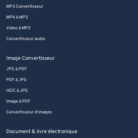
MP3 Convertisseur
77
77
MP4 à MP3
78
78
Video à MP3
79
79
Convertisseur audio
80
80
81
81
Image Convertisseur
82
82
JPG à PDF
83
83
PDF à JPG
84
84
HEIC à JPG
85
85
Image à PDF
86
86
Convertisseur d'images
87
87
88
88
Document & livre électronique
89
89