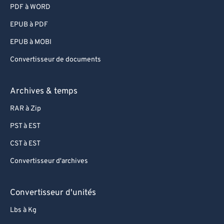
PDF à WORD
90
90
EPUB à PDF
91
91
EPUB à MOBI
92
92
Convertisseur de documents
93
93
94
94
Archives & temps
95
95
RAR à Zip
96
96
PST à EST
97
97
CST à EST
98
98
Convertisseur d'archives
99
99
Convertisseur d'unités
Lbs à Kg