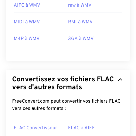
AIFC à WMV
raw à WMV
00
00
00
00
00
00
00
00
MIDI à WMV
RMI à WMV
00
00
00
00
00
00
00
00
M4P à WMV
3GA à WMV
01
01
01
01
01
01
01
01
02
02
02
02
02
02
02
02
03
03
03
03
03
03
03
03
04
04
04
04
04
04
04
04
Convertissez vos fichiers FLAC
05
05
05
05
05
05
05
05
vers d'autres formats
06
06
06
06
06
06
06
06
FreeConvert.com peut convertir vos fichiers FLAC
07
07
07
07
07
07
07
07
vers ces autres formats :
08
08
08
08
08
08
08
08
09
09
09
09
09
09
09
09
FLAC Convertisseur
FLAC à AIFF
10
10
10
10
10
10
10
10