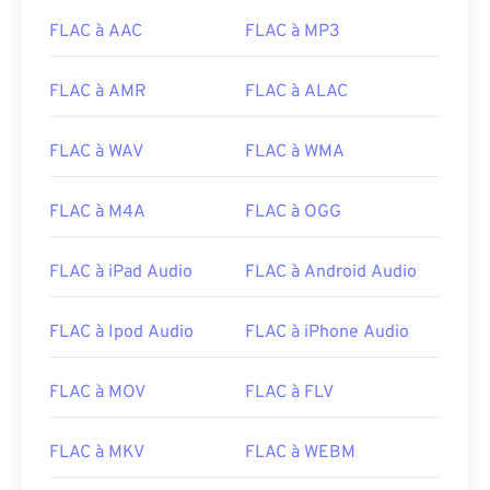
11
11
11
11
11
11
11
11
FLAC à AAC
FLAC à MP3
12
12
12
12
12
12
12
12
FLAC à AMR
FLAC à ALAC
13
13
13
13
13
13
13
13
14
14
14
14
14
14
14
14
FLAC à WAV
FLAC à WMA
15
15
15
15
15
15
15
15
FLAC à M4A
FLAC à OGG
16
16
16
16
16
16
16
16
17
17
17
17
17
17
17
17
FLAC à iPad Audio
FLAC à Android Audio
18
18
18
18
18
18
18
18
19
19
19
19
19
19
19
19
FLAC à Ipod Audio
FLAC à iPhone Audio
20
20
20
20
20
20
20
20
FLAC à MOV
FLAC à FLV
21
21
21
21
21
21
21
21
22
22
22
22
22
22
22
22
FLAC à MKV
FLAC à WEBM
23
23
23
23
23
23
23
23