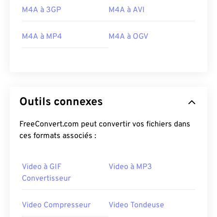
24
24
24
24
24
24
M4A à 3GP
M4A à AVI
25
25
25
25
25
25
M4A à MP4
M4A à OGV
26
26
26
26
26
26
27
27
27
27
27
27
28
28
28
28
28
28
29
29
29
29
29
29
Outils connexes
30
30
30
30
30
30
FreeConvert.com peut convertir vos fichiers dans
31
31
31
31
31
31
ces formats associés :
32
32
32
32
32
32
33
33
33
33
33
33
Video à GIF
Video à MP3
34
34
34
34
34
34
Convertisseur
35
35
35
35
35
35
Video Compresseur
Video Tondeuse
36
36
36
36
36
36