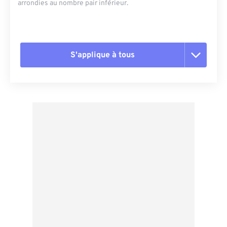
arrondies au nombre pair inférieur.
S'applique à tous
Réinitialiser toutes les options
Appliquer à partir du préréglage
Enregistrer comme préréglage