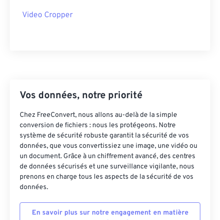
37
37
37
37
37
37
Video Cropper
38
38
38
38
38
38
39
39
39
39
39
39
40
40
40
40
40
40
41
41
41
41
41
41
42
42
42
42
42
42
Vos données, notre priorité
43
43
43
43
43
43
Chez FreeConvert, nous allons au-delà de la simple
44
44
44
44
44
44
conversion de fichiers : nous les protégeons. Notre
système de sécurité robuste garantit la sécurité de vos
45
45
45
45
45
45
données, que vous convertissiez une image, une vidéo ou
46
46
46
46
46
46
un document. Grâce à un chiffrement avancé, des centres
de données sécurisés et une surveillance vigilante, nous
47
47
47
47
47
47
prenons en charge tous les aspects de la sécurité de vos
données.
48
48
48
48
48
48
49
49
49
49
49
49
En savoir plus sur notre engagement en matière