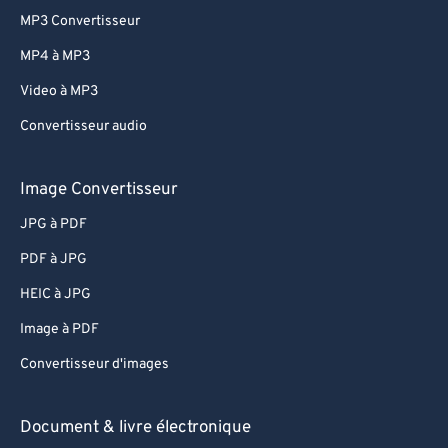
MP3 Convertisseur
77
77
MP4 à MP3
78
78
Video à MP3
79
79
Convertisseur audio
80
80
81
81
Image Convertisseur
82
82
JPG à PDF
83
83
PDF à JPG
84
84
HEIC à JPG
85
85
Image à PDF
86
86
Convertisseur d'images
87
87
88
88
Document & livre électronique
89
89