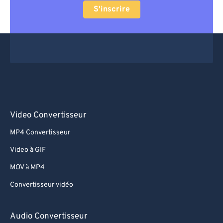
63
63
S'inscrire
64
64
65
65
66
66
67
67
68
68
69
69
Video Convertisseur
70
70
MP4 Convertisseur
71
71
Video à GIF
72
72
MOV à MP4
73
73
Convertisseur vidéo
74
74
75
75
Audio Convertisseur
76
76