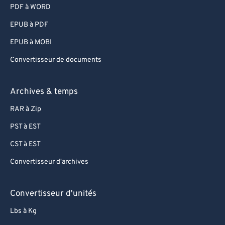
PDF à WORD
90
90
EPUB à PDF
91
91
EPUB à MOBI
92
92
Convertisseur de documents
93
93
94
94
Archives & temps
95
95
RAR à Zip
96
96
PST à EST
97
97
CST à EST
98
98
Convertisseur d'archives
99
99
Convertisseur d'unités
Lbs à Kg