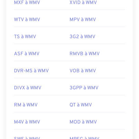
MXF à WMV
XVID à WMV
WTV à WMV
MPV à WMV
TS à WMV
3G2 à WMV
ASF à WMV
RMVB à WMV
DVR-MS à WMV
VOB à WMV
DIVX à WMV
3GPP à WMV
00
00
00
00
00
00
00
00
RM à WMV
QT à WMV
M4V à WMV
MOD à WMV
00
00
00
00
00
00
00
00
01
01
01
01
01
01
01
01