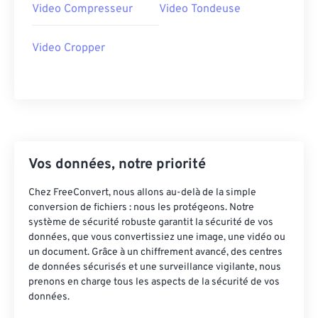
Video Compresseur
Video Tondeuse
42
42
42
42
42
42
43
43
43
43
43
43
Video Cropper
44
44
44
44
44
44
45
45
45
45
45
45
46
46
46
46
46
46
47
47
47
47
47
47
Vos données, notre priorité
48
48
48
48
48
48
49
49
49
49
49
49
Chez FreeConvert, nous allons au-delà de la simple
conversion de fichiers : nous les protégeons. Notre
50
50
50
50
50
50
système de sécurité robuste garantit la sécurité de vos
données, que vous convertissiez une image, une vidéo ou
51
51
51
51
51
51
un document. Grâce à un chiffrement avancé, des centres
52
52
52
52
52
52
de données sécurisés et une surveillance vigilante, nous
prenons en charge tous les aspects de la sécurité de vos
53
53
53
53
53
53
données.
54
54
54
54
54
54