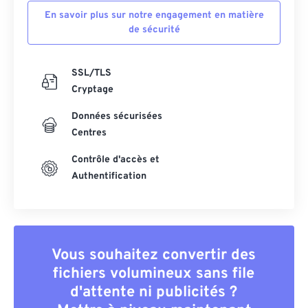
En savoir plus sur notre engagement en matière
55
55
55
55
55
55
de sécurité
56
56
56
56
56
56
57
57
57
57
57
57
SSL/TLS
58
58
58
58
58
58
Cryptage
59
59
59
59
59
59
Données sécurisées
60
60
Centres
61
61
Contrôle d'accès et
Authentification
62
62
63
63
64
64
65
65
Vous souhaitez convertir des
fichiers volumineux sans file
66
66
d'attente ni publicités ?
67
67