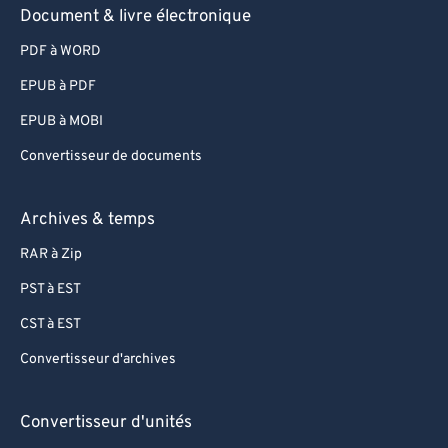
94
94
Document & livre électronique
95
95
PDF à WORD
96
96
EPUB à PDF
97
97
EPUB à MOBI
98
98
Convertisseur de documents
99
99
Archives & temps
RAR à Zip
PST à EST
CST à EST
Convertisseur d'archives
Convertisseur d'unités