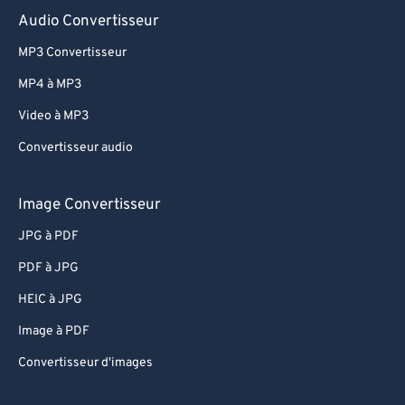
81
81
Audio Convertisseur
82
82
MP3 Convertisseur
83
83
MP4 à MP3
84
84
Video à MP3
85
85
Convertisseur audio
86
86
87
87
Image Convertisseur
88
88
JPG à PDF
89
89
PDF à JPG
90
90
HEIC à JPG
91
91
Image à PDF
92
92
Convertisseur d'images
93
93