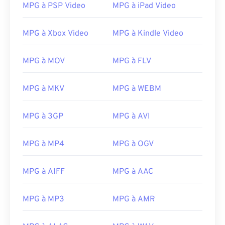
15
15
15
15
15
15
15
15
MPG à PSP Video
MPG à iPad Video
16
16
16
16
16
16
16
16
MPG à Xbox Video
MPG à Kindle Video
17
17
17
17
17
17
17
17
18
18
18
18
18
18
18
18
MPG à MOV
MPG à FLV
19
19
19
19
19
19
19
19
MPG à MKV
MPG à WEBM
20
20
20
20
20
20
20
20
21
21
21
21
21
21
21
21
MPG à 3GP
MPG à AVI
22
22
22
22
22
22
22
22
23
23
23
23
23
23
23
23
MPG à MP4
MPG à OGV
24
24
24
24
24
24
MPG à AIFF
MPG à AAC
25
25
25
25
25
25
26
26
26
26
26
26
MPG à MP3
MPG à AMR
27
27
27
27
27
27