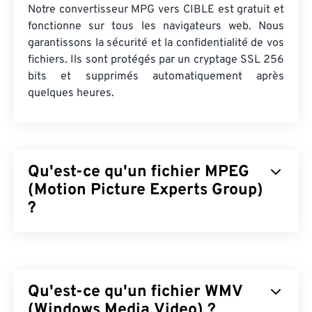
Notre convertisseur MPG vers CIBLE est gratuit et
fonctionne sur tous les navigateurs web. Nous
garantissons la sécurité et la confidentialité de vos
fichiers. Ils sont protégés par un cryptage SSL 256
bits et supprimés automatiquement après
quelques heures.
Qu'est-ce qu'un fichier MPEG
(Motion Picture Experts Group)
?
Motion Picture Experts Group (MPEG) est une
famille
de formats de fichiers vidéo numériques,
ainsi que le nom de l'organisation qui a développé
Qu'est-ce qu'un fichier WMV
les normes de ce format. Ce format de fichier
utilise une compression sophistiquée utilisant
(Windows Media Video) ?
des