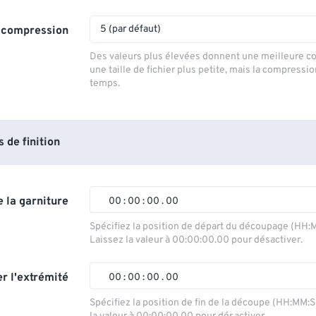
5 (par défaut)
 compression
Des valeurs plus élevées donnent une meilleure c
une taille de fichier plus petite, mais la compressi
temps.
de finition
 la garniture
00
:
00
:
00
.
00
Spécifiez la position de départ du découpage (HH:
Laissez la valeur à 00:00:00.00 pour désactiver.
00
00
00
00
01
01
01
01
r l'extrémité
00
:
00
:
00
.
00
02
02
02
02
Spécifiez la position de fin de la découpe (HH:MM: