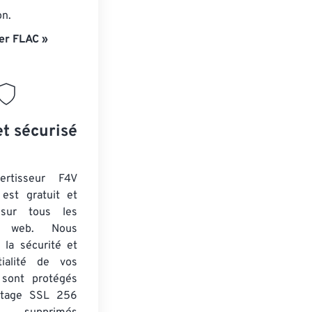
on.
er FLAC »
et sécurisé
ertisseur F4V
est gratuit et
 sur tous les
rs web. Nous
 la sécurité et
tialité de vos
s sont protégés
ptage SSL 256