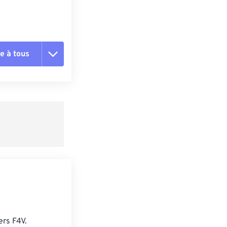
e à tous
es les options
r du préréglage
e préréglage
ers F4V.