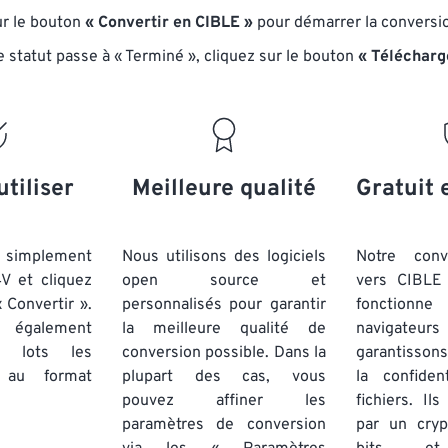
16
16
16
16
13
13
13
13
ur le bouton
« Convertir en CIBLE »
pour démarrer la conversi
17
17
17
17
14
14
14
14
e statut passe à « Terminé », cliquez sur le bouton
« Télécharg
18
18
18
18
15
15
15
15
19
19
19
19
16
16
16
16
20
20
20
20
17
17
17
17
21
21
21
21
18
18
18
18
utiliser
Meilleure qualité
Gratuit 
22
22
22
22
19
19
19
19
23
23
23
23
20
20
20
20
simplement
Nous utilisons des logiciels
Notre conv
24
24
24
4V et cliquez
open source et
vers CIBLE 
21
21
21
21
 Convertir ».
personnalisés pour garantir
fonctionne
25
25
25
22
22
22
22
 également
la meilleure qualité de
navigateu
26
26
26
par lots
les
conversion possible. Dans la
23
23
23
23
garantissons
u format
plupart des cas, vous
la confiden
27
27
27
24
24
24
pouvez affiner les
fichiers. Il
28
28
28
25
25
25
paramètres de conversion
par un cry