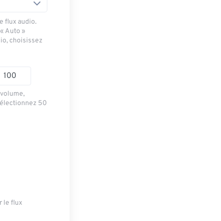
 flux audio.
 « Auto »
io, choisissez
e volume,
sélectionnez 50
 le flux