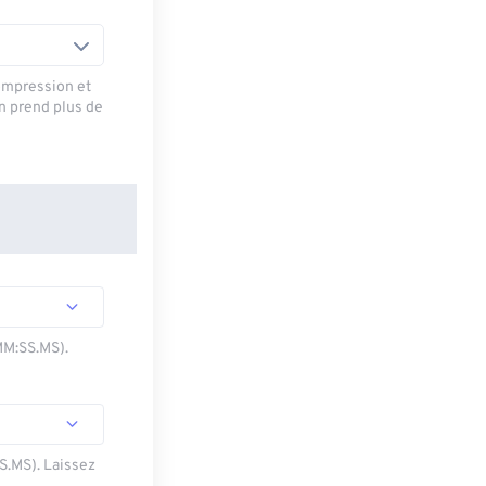
ompression et
on prend plus de
MM:SS.MS).
SS.MS). Laissez