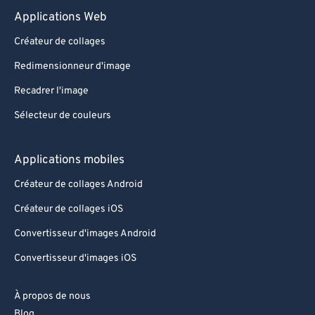
Applications Web
90
90
Créateur de collages
91
91
Redimensionneur d'image
92
92
Recadrer l'image
93
93
Sélecteur de couleurs
94
94
95
95
Applications mobiles
96
96
Créateur de collages Android
97
97
Créateur de collages iOS
98
98
Convertisseur d'images Android
99
99
Convertisseur d'images iOS
À propos de nous
Blog