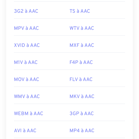
Sortie initiale :
1997
3G2 à AAC
TS à AAC
Liens utiles:
https://en.wikipedia.org/wiki/Advanced_Audio_Coding
MPV à AAC
WTV à AAC
https://www.iso.org/standard/43345.html?
browse=tc
XVID à AAC
MXF à AAC
M1V à AAC
F4P à AAC
MOV à AAC
FLV à AAC
WMV à AAC
MKV à AAC
WEBM à AAC
3GP à AAC
AVI à AAC
MP4 à AAC