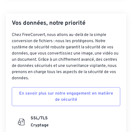
24
24
24
24
24
24
25
25
25
25
25
25
Vos données, notre priorité
26
26
26
26
26
26
Chez FreeConvert, nous allons au-delà de la simple
27
27
27
27
27
27
conversion de fichiers : nous les protégeons. Notre
système de sécurité robuste garantit la sécurité de vos
28
28
28
28
28
28
données, que vous convertissiez une image, une vidéo ou
29
29
29
29
29
29
un document. Grâce à un chiffrement avancé, des centres
de données sécurisés et une surveillance vigilante, nous
30
30
30
30
30
30
prenons en charge tous les aspects de la sécurité de vos
31
31
31
31
31
31
données.
32
32
32
32
32
32
En savoir plus sur notre engagement en matière
33
33
33
33
33
33
de sécurité
34
34
34
34
34
34
35
35
35
35
35
35
SSL/TLS
Cryptage
36
36
36
36
36
36