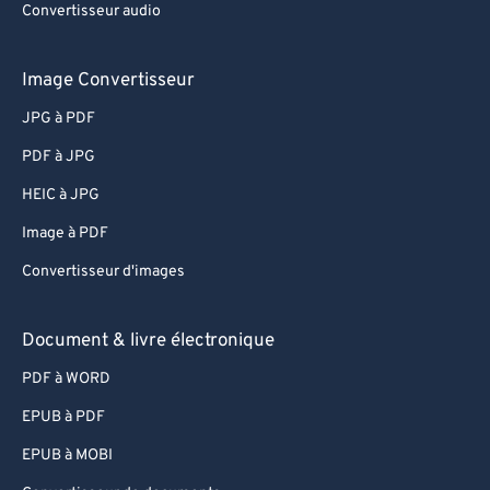
63
63
Convertisseur audio
64
64
Image Convertisseur
65
65
JPG à PDF
66
66
PDF à JPG
67
67
68
68
HEIC à JPG
69
69
Image à PDF
70
70
Convertisseur d'images
71
71
Document & livre électronique
72
72
PDF à WORD
73
73
EPUB à PDF
74
74
75
75
EPUB à MOBI