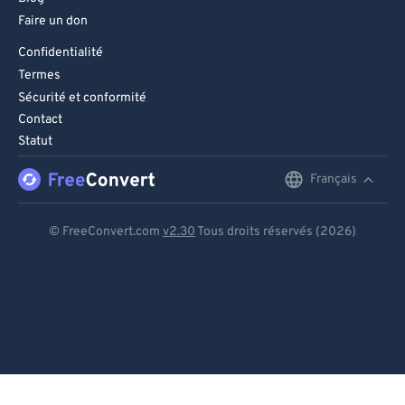
Faire un don
Confidentialité
Termes
Sécurité et conformité
Contact
Statut
Français
English
Deutsch
© FreeConvert.com
v2.30
Tous droits réservés (2026)
Español
Français
Português
Italiano
Dutch