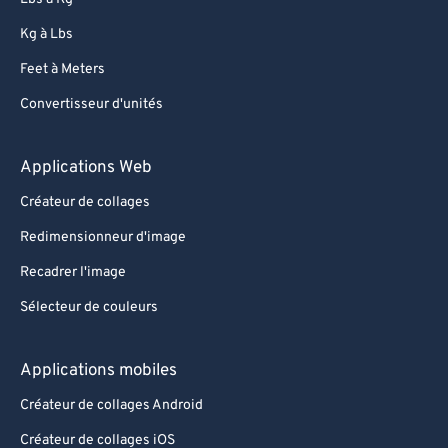
87
87
Kg à Lbs
88
88
Feet à Meters
89
89
Convertisseur d'unités
90
90
91
91
Applications Web
92
92
Créateur de collages
93
93
Redimensionneur d'image
94
94
Recadrer l'image
95
95
Sélecteur de couleurs
96
96
97
97
Applications mobiles
98
98
Créateur de collages Android
99
99
Créateur de collages iOS