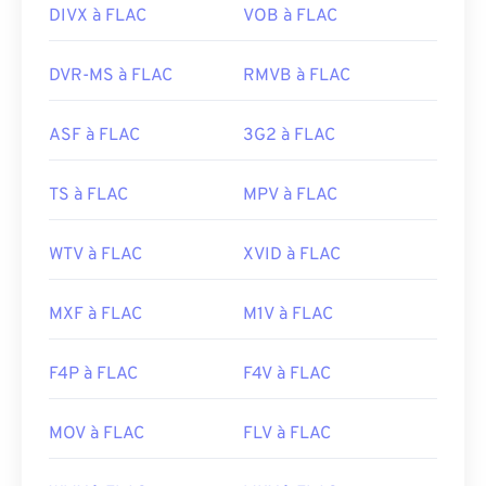
comme le mot « gratuit » dans son nom l'indique,
DIVX à FLAC
VOB à FLAC
FLAC
est un logiciel
open source
.
DVR-MS à FLAC
RMVB à FLAC
Développé par :
Xiph.Org Foundation
Version initiale :
2001
ASF à FLAC
3G2 à FLAC
Liens utiles:
https://en.wikipedia.org/wiki/FLAC
TS à FLAC
MPV à FLAC
https://xiph.org/flac/
WTV à FLAC
XVID à FLAC
MXF à FLAC
M1V à FLAC
F4P à FLAC
F4V à FLAC
MOV à FLAC
FLV à FLAC