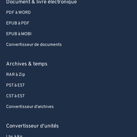
Document & livre électronique
74
74
PDF à WORD
75
75
EPUB à PDF
76
76
EPUB à MOBI
77
77
Convertisseur de documents
78
78
79
79
Archives & temps
80
80
RAR à Zip
81
81
PST à EST
82
82
CST à EST
83
83
Convertisseur d'archives
84
84
85
85
Convertisseur d'unités
86
86
Lbs à Kg