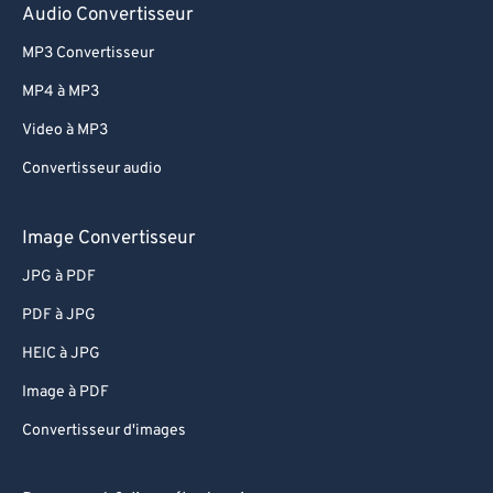
Audio Convertisseur
61
61
MP3 Convertisseur
62
62
MP4 à MP3
63
63
Video à MP3
64
64
Convertisseur audio
65
65
66
66
Image Convertisseur
67
67
JPG à PDF
68
68
PDF à JPG
69
69
HEIC à JPG
70
70
Image à PDF
71
71
Convertisseur d'images
72
72
73
73