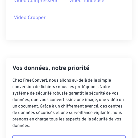
Video Compresseur
Video Tondeuse
21
21
21
21
21
21
21
21
22
22
22
22
22
22
22
22
Video Cropper
23
23
23
23
23
23
23
23
24
24
24
24
24
24
25
25
25
25
25
25
26
26
26
26
26
26
27
27
27
27
27
27
Vos données, notre priorité
28
28
28
28
28
28
Chez FreeConvert, nous allons au-delà de la simple
conversion de fichiers : nous les protégeons. Notre
29
29
29
29
29
29
système de sécurité robuste garantit la sécurité de vos
30
30
30
30
30
30
données, que vous convertissiez une image, une vidéo ou
un document. Grâce à un chiffrement avancé, des centres
31
31
31
31
31
31
de données sécurisés et une surveillance vigilante, nous
32
32
32
32
32
32
prenons en charge tous les aspects de la sécurité de vos
données.
33
33
33
33
33
33