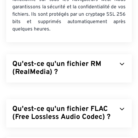
garantissons la sécurité et la confidentialité de vos
fichiers. Ils sont protégés par un cryptage SSL 256
bits et supprimés automatiquement après
quelques heures.
Qu'est-ce qu'un fichier RM
(RealMedia) ?
RealMedia (RM) est un format conteneur
multimédia propriétaire de RealNetworks.
RealNetworks a conçu RM pour diffuser du
Qu'est-ce qu'un fichier FLAC
contenu sur Internet. RM compresse la vidéo avec
un codec RealVideo et l'audio avec un codec
(Free Lossless Audio Codec) ?
RealAudio.
Le format FLAC (Free Lossless Audio Codec) est