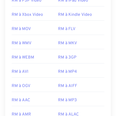
RM à PSP Video
RM à iPad Video
RM à Xbox Video
RM à Kindle Video
RM à MOV
RM à FLV
00
00
00
00
00
00
00
00
RM à WMV
RM à MKV
00
00
00
00
00
00
00
00
RM à WEBM
RM à 3GP
01
01
01
01
01
01
01
01
02
02
02
02
02
02
02
02
RM à AVI
RM à MP4
03
03
03
03
03
03
03
03
04
04
04
04
04
04
04
04
RM à OGV
RM à AIFF
05
05
05
05
05
05
05
05
RM à AAC
RM à MP3
06
06
06
06
06
06
06
06
07
07
07
07
07
07
07
07
RM à AMR
RM à ALAC