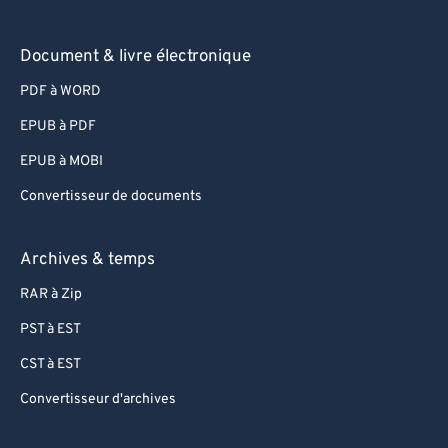
73
73
74
74
Document & livre électronique
75
75
PDF à WORD
76
76
EPUB à PDF
77
77
EPUB à MOBI
78
78
Convertisseur de documents
79
79
80
80
Archives & temps
81
81
RAR à Zip
82
82
PST à EST
83
83
CST à EST
84
84
Convertisseur d'archives
85
85