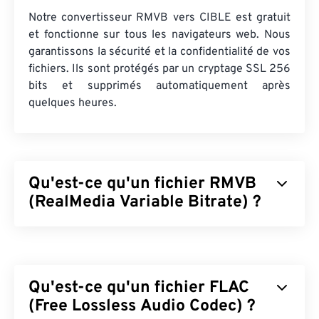
Notre convertisseur RMVB vers CIBLE est gratuit
et fonctionne sur tous les navigateurs web. Nous
garantissons la sécurité et la confidentialité de vos
fichiers. Ils sont protégés par un cryptage SSL 256
bits et supprimés automatiquement après
quelques heures.
Qu'est-ce qu'un fichier RMVB
(RealMedia Variable Bitrate) ?
RealMedia Variable Bitrate (
RMVB
) est une
extension du format conteneur multimédia
RealMedia. Il utilise la compression à débit variable
Qu'est-ce qu'un fichier FLAC
(VBR), ce qui signifie qu'il ajuste la bande passante
en fonction de la difficulté de compression d'un
(Free Lossless Audio Codec) ?