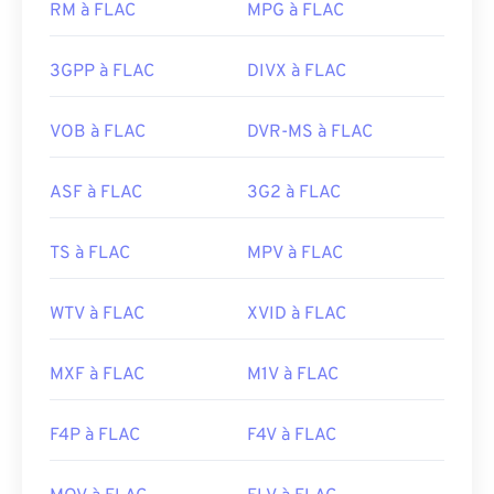
RM à FLAC
MPG à FLAC
streaming sur Internet.
incluent
FFmpeg
,
Flake
et
FLACCL
pour
l'encodage, et
Audiocogs
pour le décodage. Enfin,
Développé par :
RealNetworks
comme le mot « gratuit » dans son nom l'indique,
3GPP à FLAC
DIVX à FLAC
Version initiale :
2010
FLAC
est un logiciel
open source
.
Liens utiles:
VOB à FLAC
DVR-MS à FLAC
Développé par :
Xiph.Org Foundation
https://en.wikipedia.org/wiki/RMVB
Version initiale :
2001
ASF à FLAC
3G2 à FLAC
https://www.realnetworks.com/
Liens utiles:
https://en.wikipedia.org/wiki/FLAC
TS à FLAC
MPV à FLAC
https://xiph.org/flac/
WTV à FLAC
XVID à FLAC
MXF à FLAC
M1V à FLAC
F4P à FLAC
F4V à FLAC