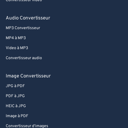
Convertisseur vidéo
60
60
61
61
Audio Convertisseur
62
62
MP3 Convertisseur
63
63
MP4 à MP3
64
64
Video à MP3
65
65
Convertisseur audio
66
66
67
67
Image Convertisseur
68
68
JPG à PDF
69
69
PDF à JPG
70
70
HEIC à JPG
71
71
Image à PDF
72
72
Convertisseur d'images