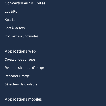
86
86
Convertisseur d'unités
87
87
Lbs à Kg
88
88
Kg à Lbs
89
89
Feet à Meters
90
90
Convertisseur d'unités
91
91
92
92
Applications Web
93
93
Créateur de collages
94
94
Redimensionneur d'image
95
95
Recadrer l'image
96
96
Sélecteur de couleurs
97
97
Applications mobiles
98
98