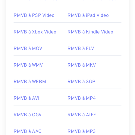
RMVB à PSP Video
RMVB à iPad Video
RMVB à Xbox Video
RMVB à Kindle Video
00
00
00
00
00
00
00
00
RMVB à MOV
RMVB à FLV
RMVB à WMV
RMVB à MKV
00
00
00
00
00
00
00
00
01
01
01
01
01
01
01
01
RMVB à WEBM
RMVB à 3GP
02
02
02
02
02
02
02
02
03
03
03
03
03
03
03
03
RMVB à AVI
RMVB à MP4
04
04
04
04
04
04
04
04
RMVB à OGV
RMVB à AIFF
05
05
05
05
05
05
05
05
06
06
06
06
06
06
06
06
RMVB à AAC
RMVB à MP3