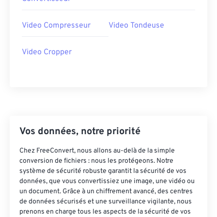
20
20
20
20
20
20
20
20
21
21
21
21
21
21
21
21
Video Compresseur
Video Tondeuse
22
22
22
22
22
22
22
22
Video Cropper
23
23
23
23
23
23
23
23
24
24
24
24
24
24
25
25
25
25
25
25
26
26
26
26
26
26
27
27
27
27
27
27
Vos données, notre priorité
28
28
28
28
28
28
Chez FreeConvert, nous allons au-delà de la simple
29
29
29
29
29
29
conversion de fichiers : nous les protégeons. Notre
30
30
30
30
30
30
système de sécurité robuste garantit la sécurité de vos
données, que vous convertissiez une image, une vidéo ou
31
31
31
31
31
31
un document. Grâce à un chiffrement avancé, des centres
32
32
32
32
32
32
de données sécurisés et une surveillance vigilante, nous
prenons en charge tous les aspects de la sécurité de vos