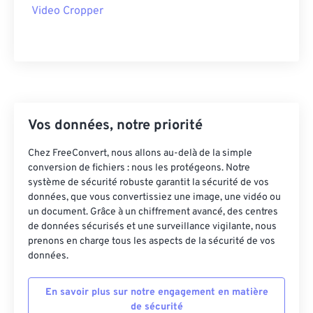
Video Cropper
43
43
43
43
43
43
44
44
44
44
44
44
45
45
45
45
45
45
46
46
46
46
46
46
47
47
47
47
47
47
Vos données, notre priorité
48
48
48
48
48
48
Chez FreeConvert, nous allons au-delà de la simple
49
49
49
49
49
49
conversion de fichiers : nous les protégeons. Notre
système de sécurité robuste garantit la sécurité de vos
50
50
50
50
50
50
données, que vous convertissiez une image, une vidéo ou
51
51
51
51
51
51
un document. Grâce à un chiffrement avancé, des centres
de données sécurisés et une surveillance vigilante, nous
52
52
52
52
52
52
prenons en charge tous les aspects de la sécurité de vos
données.
53
53
53
53
53
53
54
54
54
54
54
54
En savoir plus sur notre engagement en matière
55
55
55
55
55
55
de sécurité