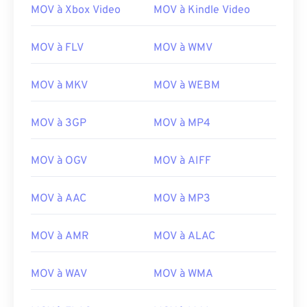
16
16
16
16
16
16
16
16
MOV à Xbox Video
MOV à Kindle Video
17
17
17
17
17
17
17
17
MOV à FLV
MOV à WMV
18
18
18
18
18
18
18
18
19
19
19
19
19
19
19
19
MOV à MKV
MOV à WEBM
20
20
20
20
20
20
20
20
MOV à 3GP
MOV à MP4
21
21
21
21
21
21
21
21
22
22
22
22
22
22
22
22
MOV à OGV
MOV à AIFF
23
23
23
23
23
23
23
23
24
24
24
24
24
24
MOV à AAC
MOV à MP3
25
25
25
25
25
25
MOV à AMR
MOV à ALAC
26
26
26
26
26
26
27
27
27
27
27
27
MOV à WAV
MOV à WMA
28
28
28
28
28
28