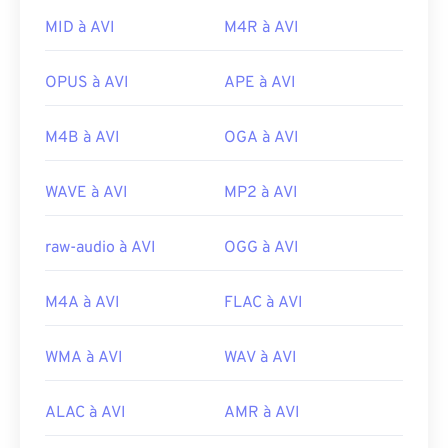
technologies et elles ne s'ouvrent pas dans
Développé par :
Microsoft
QuickTime.
MID à AVI
M4R à AVI
Sortie initiale :
1992
Développé par :
Apple Inc.
Liens utiles:
OPUS à AVI
APE à AVI
Sortie initiale :
2001
https://en.wikipedia.org/wiki/Audio_Video_Interleave
Liens utiles:
M4B à AVI
OGA à AVI
https://tools.ietf.org/html/rfc2361
https://en.wikipedia.org/wiki/QuickTime_File_Format
https://developer.apple.com/library/archive/documen
WAVE à AVI
MP2 à AVI
CH203-BBCGDDDF
raw-audio à AVI
OGG à AVI
M4A à AVI
FLAC à AVI
WMA à AVI
WAV à AVI
ALAC à AVI
AMR à AVI