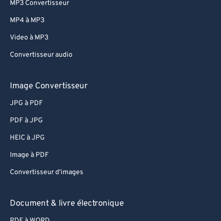
MP3 Convertisseur
82
82
MP4 à MP3
83
83
Video à MP3
84
84
Convertisseur audio
85
85
86
86
Image Convertisseur
87
87
JPG à PDF
88
88
PDF à JPG
89
89
HEIC à JPG
90
90
Image à PDF
91
91
Convertisseur d'images
92
92
93
93
Document & livre électronique
94
94
PDF à WORD