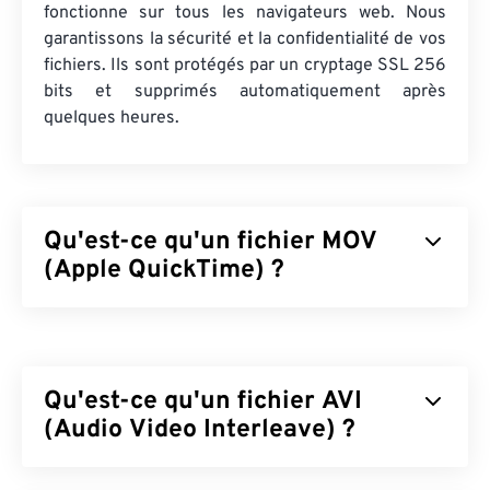
fonctionne sur tous les navigateurs web. Nous
garantissons la sécurité et la confidentialité de vos
fichiers. Ils sont protégés par un cryptage SSL 256
bits et supprimés automatiquement après
quelques heures.
Qu'est-ce qu'un fichier MOV
(Apple QuickTime) ?
Apple QuickTime (MOV) est un conteneur pouvant
contenir différents types de fichiers multimédias,
notamment
3D
et
de réalité virtuelle (RV)
. Il est
Qu'est-ce qu'un fichier AVI
réputé pour son utilité pour enregistrer des
fichiers multimédias sur l'appareil de l'utilisateur.
(Audio Video Interleave) ?
L'une de ses caractéristiques principales est le
stockage des données dans des «
atomes
» et des
Audio Video Interleave (AVI) est un conteneur