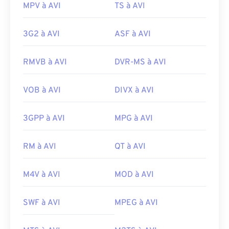
MPV à AVI
TS à AVI
3G2 à AVI
ASF à AVI
RMVB à AVI
DVR-MS à AVI
VOB à AVI
DIVX à AVI
3GPP à AVI
MPG à AVI
00
00
00
00
00
00
00
00
RM à AVI
QT à AVI
M4V à AVI
MOD à AVI
00
00
00
00
00
00
00
00
01
01
01
01
01
01
01
01
SWF à AVI
MPEG à AVI
02
02
02
02
02
02
02
02