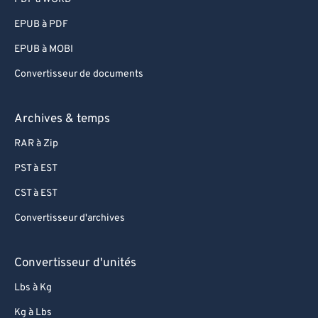
95
95
EPUB à PDF
96
96
EPUB à MOBI
97
97
Convertisseur de documents
98
98
99
99
Archives & temps
RAR à Zip
PST à EST
CST à EST
Convertisseur d'archives
Convertisseur d'unités
Lbs à Kg
Kg à Lbs