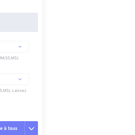
MM:SS.MS).
SS.MS). Laissez
e à tous