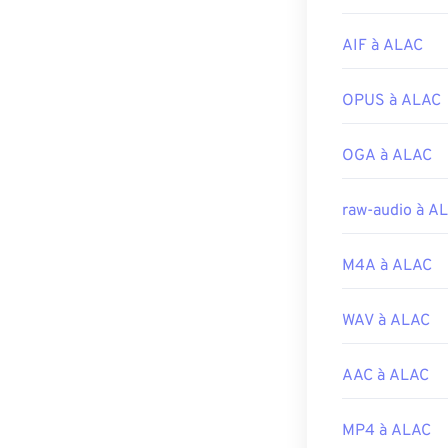
Notez que deux 
AutoFlix et ROS
AIF à ALAC
l'autre lié à un
pas dans Quick
OPUS à ALAC
Développé par 
OGA à ALAC
Sortie initiale :
Liens utiles:
raw-audio à A
https://en.wik
https://develo
M4A à ALAC
CH203-BBCG
WAV à ALAC
AAC à ALAC
MP4 à ALAC