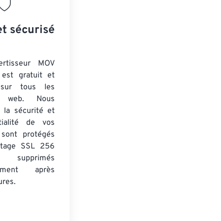
et sécurisé
ertisseur MOV
est gratuit et
 sur tous les
rs web. Nous
 la sécurité et
tialité de vos
s sont protégés
ptage SSL 256
 supprimés
uement après
ures.