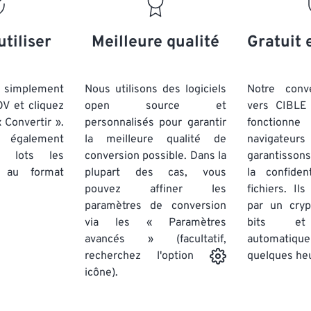
20
20
20
20
17
17
17
17
21
21
21
21
18
18
18
18
utiliser
Meilleure qualité
Gratuit 
22
22
22
22
19
19
19
19
23
23
23
23
20
20
20
20
simplement
Nous utilisons des logiciels
Notre conv
24
24
24
OV et cliquez
open source et
vers CIBLE 
21
21
21
21
 Convertir ».
personnalisés pour garantir
fonctionne
25
25
25
22
22
22
22
 également
la meilleure qualité de
navigateu
26
26
26
par lots
les
conversion possible. Dans la
23
23
23
23
garantissons
au format
plupart des cas, vous
la confiden
27
27
27
24
24
24
pouvez affiner les
fichiers. Il
28
28
28
25
25
25
paramètres de conversion
par un cry
via les « Paramètres
29
29
29
bits et
26
26
26
avancés » (facultatif,
automatiq
30
30
30
27
27
27
quelques he
recherchez l'option
31
31
31
icône).
28
28
28
32
32
32
29
29
29