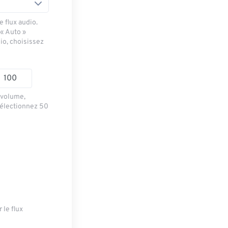
 flux audio.
 « Auto »
io, choisissez
e volume,
sélectionnez 50
 le flux