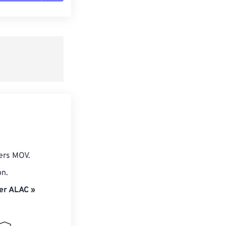
es les options
r du préréglage
e préréglage
iers MOV.
on.
er ALAC »