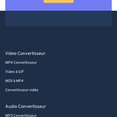
64
64
65
65
66
66
67
67
68
68
69
69
Video Convertisseur
70
70
MP4 Convertisseur
71
71
Video à GIF
72
72
MOV à MP4
73
73
Convertisseur vidéo
74
74
75
75
Audio Convertisseur
76
76
MP3 Convertisseur