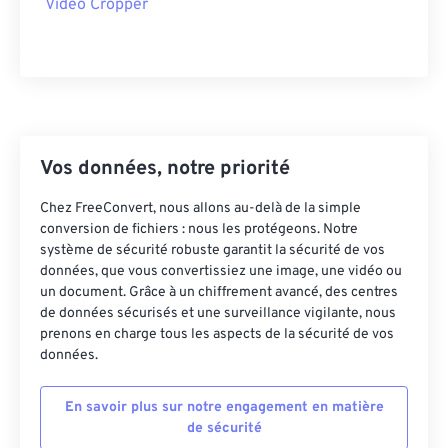
Video Cropper
38
38
38
38
38
38
39
39
39
39
39
39
40
40
40
40
40
40
41
41
41
41
41
41
Vos données, notre priorité
42
42
42
42
42
42
43
43
43
43
43
43
Chez FreeConvert, nous allons au-delà de la simple
conversion de fichiers : nous les protégeons. Notre
44
44
44
44
44
44
système de sécurité robuste garantit la sécurité de vos
45
45
45
45
45
45
données, que vous convertissiez une image, une vidéo ou
un document. Grâce à un chiffrement avancé, des centres
46
46
46
46
46
46
de données sécurisés et une surveillance vigilante, nous
prenons en charge tous les aspects de la sécurité de vos
47
47
47
47
47
47
données.
48
48
48
48
48
48
49
49
49
49
49
49
En savoir plus sur notre engagement en matière
de sécurité
50
50
50
50
50
50