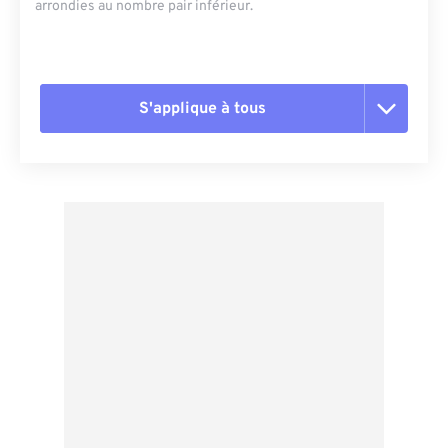
arrondies au nombre pair inférieur.
S'applique à tous
Réinitialiser toutes les options
Appliquer à partir du préréglage
Enregistrer comme préréglage