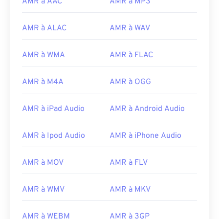
AMR à AAC
AMR à MP3
11
11
11
11
11
11
11
11
12
12
12
12
12
12
12
12
AMR à ALAC
AMR à WAV
13
13
13
13
13
13
13
13
14
14
14
14
14
14
14
14
AMR à WMA
AMR à FLAC
15
15
15
15
15
15
15
15
AMR à M4A
AMR à OGG
16
16
16
16
16
16
16
16
17
17
17
17
17
17
17
17
AMR à iPad Audio
AMR à Android Audio
18
18
18
18
18
18
18
18
AMR à Ipod Audio
AMR à iPhone Audio
19
19
19
19
19
19
19
19
20
20
20
20
20
20
20
20
AMR à MOV
AMR à FLV
21
21
21
21
21
21
21
21
22
22
22
22
22
22
22
22
AMR à WMV
AMR à MKV
23
23
23
23
23
23
23
23
AMR à WEBM
AMR à 3GP