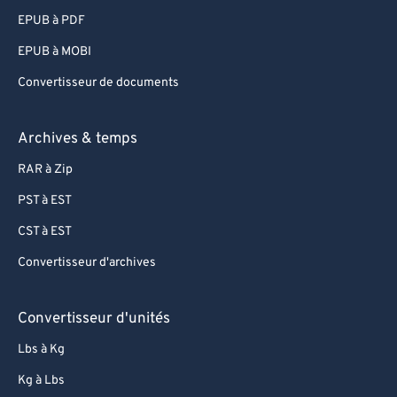
90
90
EPUB à PDF
91
91
EPUB à MOBI
92
92
Convertisseur de documents
93
93
94
94
Archives & temps
95
95
RAR à Zip
96
96
PST à EST
97
97
CST à EST
98
98
Convertisseur d'archives
99
99
Convertisseur d'unités
Lbs à Kg
Kg à Lbs