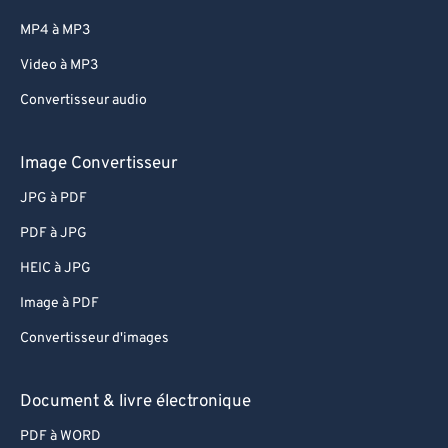
77
77
MP4 à MP3
78
78
Video à MP3
79
79
Convertisseur audio
80
80
81
81
Image Convertisseur
82
82
JPG à PDF
83
83
PDF à JPG
84
84
HEIC à JPG
85
85
Image à PDF
86
86
Convertisseur d'images
87
87
88
88
Document & livre électronique
89
89
PDF à WORD