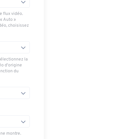
 flux vidéo.
 « Auto »
déo, choisissez
sélectionnez la
éo d'origine
onction du
une montre.