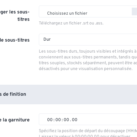
ger les sous-
Choisissez un fichier
titres
Téléchargez un fichier .srt ou .ass.
Dur
e sous-titres
Les sous-titres durs, toujours visibles et intégrés à 
conviennent aux sous-titres permanents, tandis qu
titres souples, stockés séparément, peuvent être a
désactivés pour une visualisation personnalisée.
de finition
 la garniture
00
:
00
:
00
.
00
00
00
00
00
Spécifiez la position de départ du découpage (HH:
Laissez la valeur à 00:00:00.00 pour désactiver.