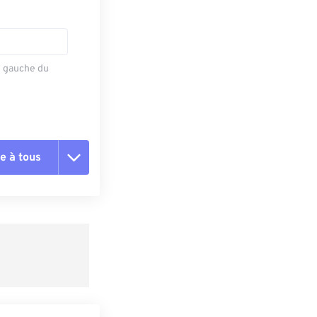
e gauche du
e à tous
es les options
r du préréglage
e préréglage