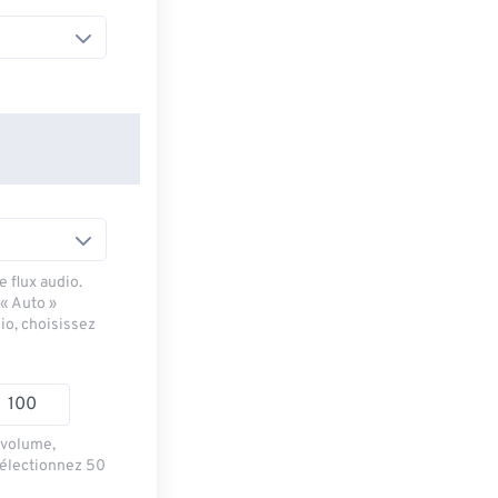
 flux audio.
 « Auto »
io, choisissez
e volume,
sélectionnez 50