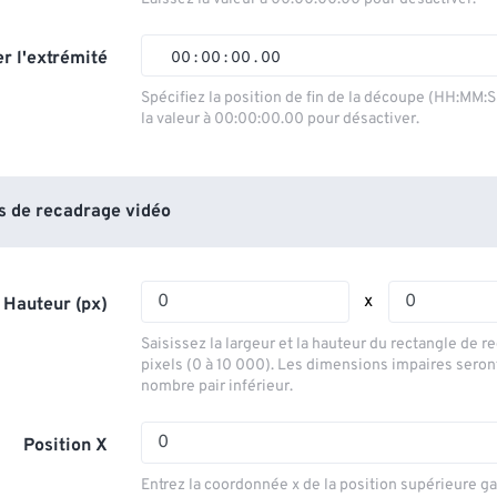
01
01
01
01
02
02
02
02
r l'extrémité
00
:
00
:
00
.
00
03
03
03
03
00
00
00
00
Spécifiez la position de fin de la découpe (HH:MM:
la valeur à 00:00:00.00 pour désactiver.
04
04
04
04
01
01
01
01
05
05
05
05
02
02
02
02
06
06
06
06
03
03
03
03
 de recadrage vidéo
07
07
07
07
04
04
04
04
08
08
08
08
05
05
05
05
x
 Hauteur (px)
09
09
09
09
06
06
06
06
Saisissez la largeur et la hauteur du rectangle de 
10
10
10
10
07
07
07
07
pixels (0 à 10 000). Les dimensions impaires seron
nombre pair inférieur.
11
11
11
11
08
08
08
08
12
12
12
12
09
09
09
09
Position X
13
13
13
13
10
10
10
10
Entrez la coordonnée x de la position supérieure g