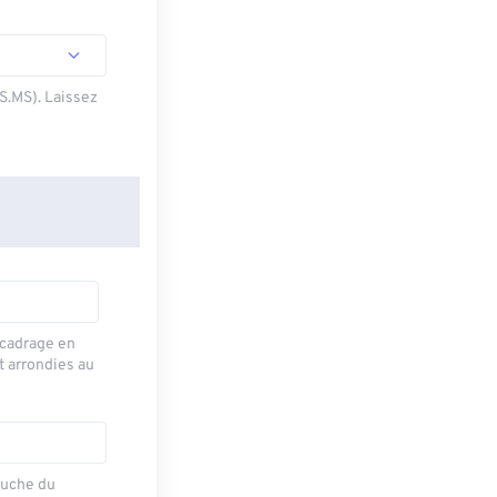
SS.MS). Laissez
recadrage en
t arrondies au
auche du