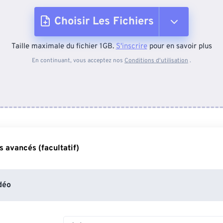
Choisir Les Fichiers
Taille maximale du fichier 1GB.
S'inscrire
pour en savoir plus
Depuis l'appareil
En continuant, vous acceptez nos
Conditions d'utilisation
.
Depuis Dropbox
Depuis Google Drive
 avancés (facultatif)
Depuis OneDrive
déo
Depuis l'URL