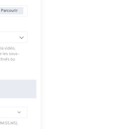
Parcourir
la vidéo,
e les sous-
ctivés ou
MM:SS.MS).