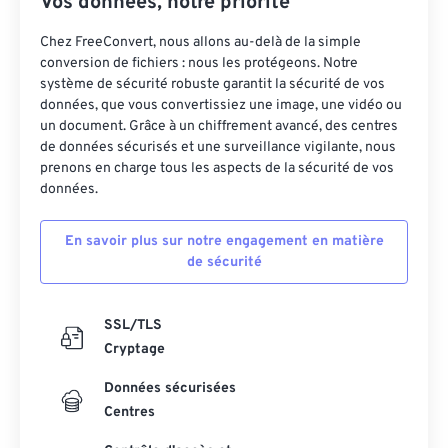
Vos données, notre priorité
20
20
20
20
20
20
20
20
Chez FreeConvert, nous allons au-delà de la simple
21
21
21
21
21
21
21
21
conversion de fichiers : nous les protégeons. Notre
système de sécurité robuste garantit la sécurité de vos
22
22
22
22
22
22
22
22
données, que vous convertissiez une image, une vidéo ou
23
23
23
23
23
23
23
23
un document. Grâce à un chiffrement avancé, des centres
de données sécurisés et une surveillance vigilante, nous
24
24
24
24
24
24
prenons en charge tous les aspects de la sécurité de vos
25
25
25
25
25
25
données.
26
26
26
26
26
26
En savoir plus sur notre engagement en matière
27
27
27
27
27
27
de sécurité
28
28
28
28
28
28
29
29
29
29
29
29
SSL/TLS
Cryptage
30
30
30
30
30
30
Données sécurisées
31
31
31
31
31
31
Centres
32
32
32
32
32
32