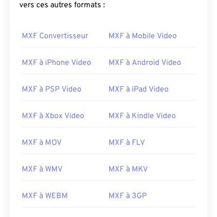
vers ces autres formats :
MXF Convertisseur
MXF à Mobile Video
MXF à iPhone Video
MXF à Android Video
00
00
00
00
00
00
00
00
MXF à PSP Video
MXF à iPad Video
00
00
00
00
00
00
00
00
MXF à Xbox Video
MXF à Kindle Video
01
01
01
01
01
01
01
01
MXF à MOV
MXF à FLV
02
02
02
02
02
02
02
02
03
03
03
03
03
03
03
03
MXF à WMV
MXF à MKV
04
04
04
04
04
04
04
04
MXF à WEBM
MXF à 3GP
05
05
05
05
05
05
05
05
06
06
06
06
06
06
06
06