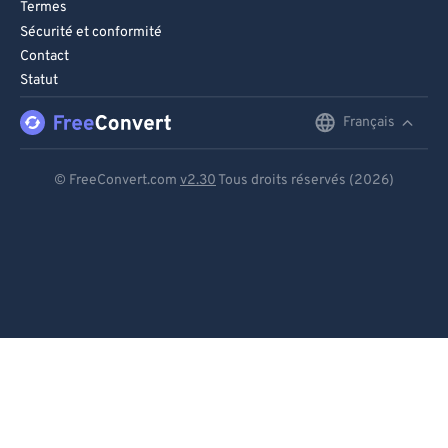
Termes
99
99
Sécurité et conformité
Contact
Statut
Français
English
Deutsch
© FreeConvert.com
v2.30
Tous droits réservés (2026)
Español
Français
Português
Italiano
Dutch
日本語