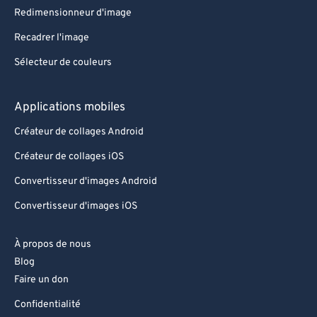
Redimensionneur d'image
86
86
Recadrer l'image
87
87
Sélecteur de couleurs
88
88
89
89
Applications mobiles
90
90
Créateur de collages Android
91
91
Créateur de collages iOS
92
92
Convertisseur d'images Android
93
93
Convertisseur d'images iOS
94
94
95
95
À propos de nous
96
96
Blog
Faire un don
97
97
Confidentialité
98
98