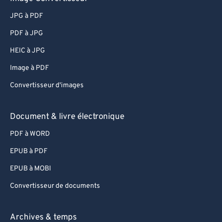
59
59
59
59
59
59
JPG à PDF
60
60
PDF à JPG
61
61
HEIC à JPG
62
62
63
63
Image à PDF
64
64
Convertisseur d'images
65
65
Document & livre électronique
66
66
PDF à WORD
67
67
EPUB à PDF
68
68
EPUB à MOBI
69
69
70
70
Convertisseur de documents
71
71
Archives & temps
72
72