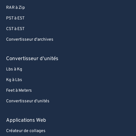
RAR à Zip
73
73
PST à EST
74
74
CST à EST
75
75
Convertisseur d'archives
76
76
77
77
Convertisseur d'unités
78
78
Lbs à Kg
79
79
Kg à Lbs
80
80
Feet à Meters
81
81
Convertisseur d'unités
82
82
83
83
Applications Web
84
84
Créateur de collages
85
85