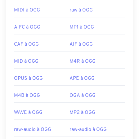
que
Windows Media Player
,
RealPlayer
,
Winamp
,
MIDI à OGG
raw à OGG
Xine
,
UltraMixer
, etc.
En cas de besoin, vous pouvez simplement ouvrir
AIFC à OGG
MP1 à OGG
un fichier OGG dans
Google Drive
, accessible sur
tout ordinateur ou appareil mobile équipé d'un
CAF à OGG
AIF à OGG
navigateur Internet. Attention, les produits Apple
ne prennent pas en charge le format OGG.
MID à OGG
M4R à OGG
Développé par :
Xiph.Org Foundation
Version initiale :
2000
OPUS à OGG
APE à OGG
Liens utiles:
M4B à OGG
OGA à OGG
https://en.wikipedia.org/wiki/Ogg
https://xiph.org/vorbis/
WAVE à OGG
MP2 à OGG
raw-audio à OGG
raw-audio à OGG