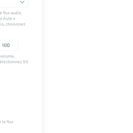
 flux audio.
 « Auto »
io, choisissez
e volume,
sélectionnez 50
 le flux