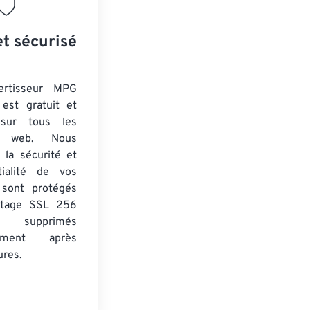
et sécurisé
ertisseur MPG
est gratuit et
 sur tous les
rs web. Nous
 la sécurité et
tialité de vos
s sont protégés
ptage SSL 256
 supprimés
uement après
ures.