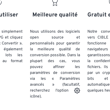
20
20
20
20
17
17
17
17
21
21
21
21
18
18
18
18
utiliser
Meilleure qualité
Gratuit 
22
22
22
22
19
19
19
19
23
23
23
23
20
20
20
20
simplement
Nous utilisons des logiciels
Notre conv
24
24
24
PG et cliquez
open source et
vers CIBLE 
21
21
21
21
 Convertir ».
personnalisés pour garantir
fonctionne
25
25
25
22
22
22
22
 également
la meilleure qualité de
navigateu
26
26
26
par lots
les
conversion possible. Dans la
23
23
23
23
garantissons
au format
plupart des cas, vous
la confiden
27
27
27
24
24
24
pouvez affiner les
fichiers. Il
28
28
28
25
25
25
paramètres de conversion
par un cry
via les « Paramètres
29
29
29
bits et
26
26
26
avancés » (facultatif,
automatiq
30
30
30
27
27
27
quelques he
recherchez l'option
31
31
31
icône).
28
28
28
32
32
32
29
29
29