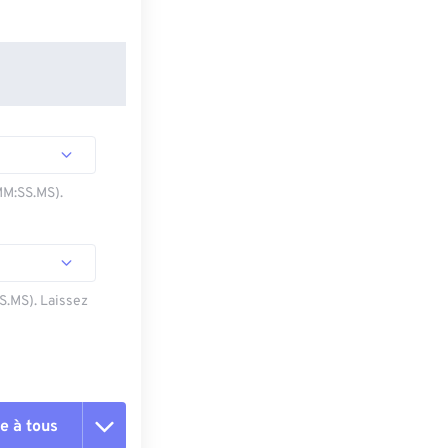
MM:SS.MS).
SS.MS). Laissez
e à tous