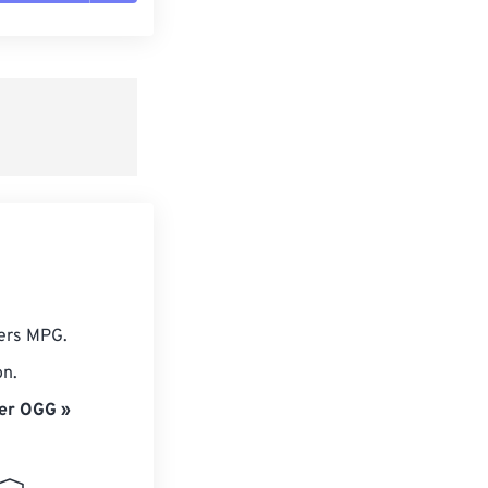
es les options
r du préréglage
e préréglage
iers MPG.
on.
er OGG »