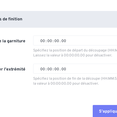
de finition
 la garniture
00
:
00
:
00
.
00
Spécifiez la position de départ du découpage (HH:
Laissez la valeur à 00:00:00.00 pour désactiver.
00
00
00
00
01
01
01
01
r l'extrémité
00
:
00
:
00
.
00
02
02
02
02
Spécifiez la position de fin de la découpe (HH:MM:
la valeur à 00:00:00.00 pour désactiver.
03
03
03
03
00
00
00
00
04
04
04
04
01
01
01
01
05
05
05
05
02
02
02
02
S'appliqu
06
06
06
06
03
03
03
03