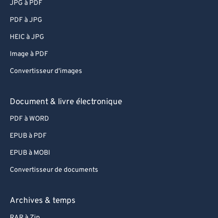
JPG à PDF
60
60
PDF à JPG
61
61
HEIC à JPG
62
62
Image à PDF
63
63
Convertisseur d'images
64
64
65
65
Document & livre électronique
66
66
PDF à WORD
67
67
EPUB à PDF
68
68
EPUB à MOBI
69
69
Convertisseur de documents
70
70
71
71
Archives & temps
72
72
RAR à Zip