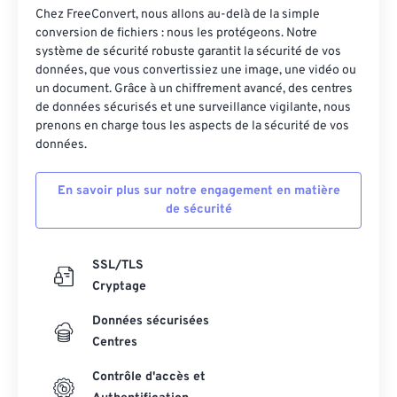
20
20
20
20
20
20
20
20
Chez FreeConvert, nous allons au-delà de la simple
21
21
21
21
21
21
21
21
conversion de fichiers : nous les protégeons. Notre
système de sécurité robuste garantit la sécurité de vos
22
22
22
22
22
22
22
22
données, que vous convertissiez une image, une vidéo ou
un document. Grâce à un chiffrement avancé, des centres
23
23
23
23
23
23
23
23
de données sécurisés et une surveillance vigilante, nous
24
24
24
24
24
24
prenons en charge tous les aspects de la sécurité de vos
données.
25
25
25
25
25
25
26
26
26
26
26
26
En savoir plus sur notre engagement en matière
de sécurité
27
27
27
27
27
27
28
28
28
28
28
28
SSL/TLS
29
29
29
29
29
29
Cryptage
30
30
30
30
30
30
Données sécurisées
31
31
31
31
31
31
Centres
32
32
32
32
32
32
Contrôle d'accès et
33
33
33
33
33
33