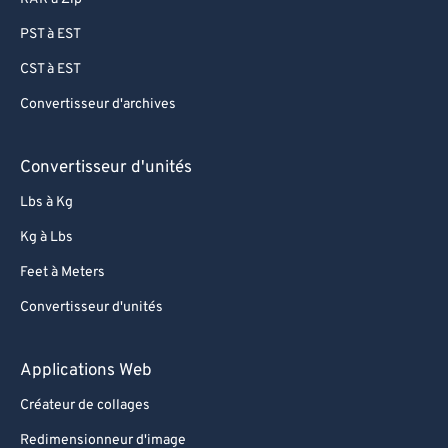
73
73
PST à EST
74
74
CST à EST
75
75
Convertisseur d'archives
76
76
77
77
Convertisseur d'unités
78
78
Lbs à Kg
79
79
Kg à Lbs
80
80
Feet à Meters
81
81
Convertisseur d'unités
82
82
83
83
Applications Web
84
84
Créateur de collages
85
85
Redimensionneur d'image