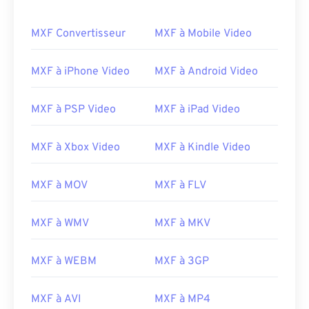
MXF Convertisseur
MXF à Mobile Video
MXF à iPhone Video
MXF à Android Video
00
00
00
00
00
00
00
00
MXF à PSP Video
MXF à iPad Video
MXF à Xbox Video
MXF à Kindle Video
00
00
00
00
00
00
00
00
01
01
01
01
01
01
01
01
MXF à MOV
MXF à FLV
02
02
02
02
02
02
02
02
03
03
03
03
03
03
03
03
MXF à WMV
MXF à MKV
04
04
04
04
04
04
04
04
MXF à WEBM
MXF à 3GP
05
05
05
05
05
05
05
05
06
06
06
06
06
06
06
06
MXF à AVI
MXF à MP4