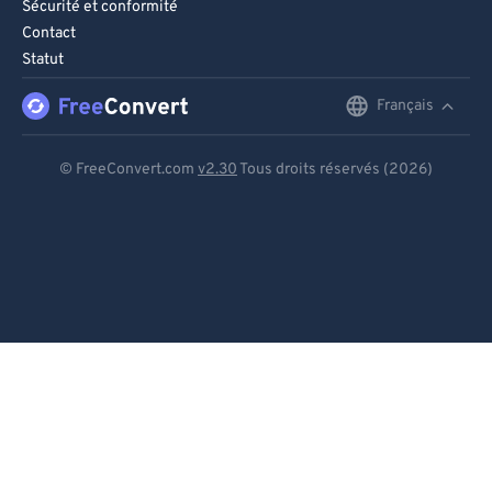
99
99
Sécurité et conformité
Contact
Statut
Français
English
Deutsch
© FreeConvert.com
v2.30
Tous droits réservés (2026)
Español
Français
Português
Italiano
Dutch
日本語
简体中文