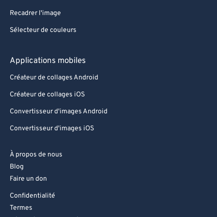
86
86
Recadrer l'image
87
87
Sélecteur de couleurs
88
88
89
89
Applications mobiles
90
90
Créateur de collages Android
91
91
Créateur de collages iOS
92
92
Convertisseur d'images Android
93
93
Convertisseur d'images iOS
94
94
95
95
À propos de nous
Blog
96
96
Faire un don
97
97
Confidentialité
98
98
Termes