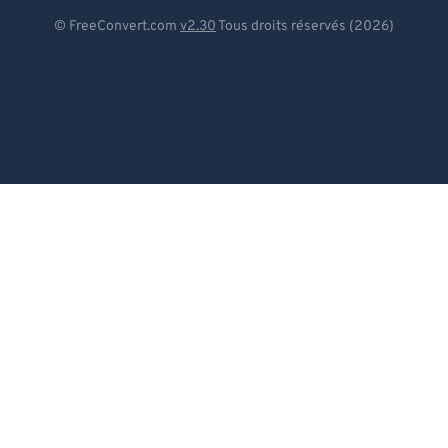
Deutsch
© FreeConvert.com
v2.30
Tous droits réservés (2026)
Español
Français
Português
Italiano
Dutch
日本語
简体中文
繁體中文
한국어
Svenska