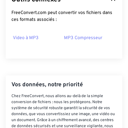
15
15
15
15
15
15
15
15
FreeConvert.com peut convertir vos fichiers dans
16
16
16
16
16
16
16
16
ces formats associés :
17
17
17
17
17
17
17
17
18
18
18
18
18
18
18
18
Video à MP3
MP3 Compresseur
19
19
19
19
19
19
19
19
20
20
20
20
20
20
20
20
21
21
21
21
21
21
21
21
22
22
22
22
22
22
22
22
Vos données, notre priorité
23
23
23
23
23
23
23
23
24
24
24
24
24
24
Chez FreeConvert, nous allons au-delà de la simple
conversion de fichiers : nous les protégeons. Notre
25
25
25
25
25
25
système de sécurité robuste garantit la sécurité de vos
données, que vous convertissiez une image, une vidéo ou
26
26
26
26
26
26
un document. Grâce à un chiffrement avancé, des centres
27
27
27
27
27
27
de données sécurisés et une surveillance vigilante, nous