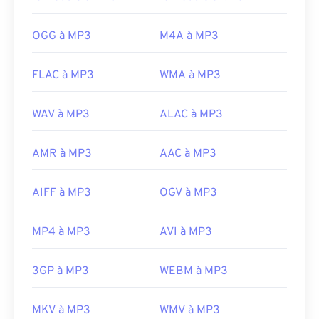
Experts Group
Sortie initiale :
1993
OGG à MP3
M4A à MP3
Liens utiles:
https://en.wikipedia.org/wiki/MP3
FLAC à MP3
WMA à MP3
https://mpeg.chiariglione.org/standards/mpeg-
a/music-player-application-format.html
WAV à MP3
ALAC à MP3
AMR à MP3
AAC à MP3
AIFF à MP3
OGV à MP3
MP4 à MP3
AVI à MP3
3GP à MP3
WEBM à MP3
MKV à MP3
WMV à MP3