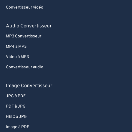
54
54
54
54
54
54
Convertisseur vidéo
55
55
55
55
55
55
56
56
56
56
56
56
Audio Convertisseur
57
57
57
57
57
57
MP3 Convertisseur
58
58
58
58
58
58
MP4 à MP3
59
59
59
59
59
59
Video à MP3
60
60
Convertisseur audio
61
61
62
62
Image Convertisseur
63
63
JPG à PDF
64
64
PDF à JPG
65
65
HEIC à JPG
66
66
Image à PDF