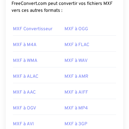
FreeConvert.com peut convertir vos fichiers MXF
vers ces autres formats :
MXF Convertisseur
MXF à OGG
MXF à M4A
MXF à FLAC
MXF à WMA
MXF à WAV
MXF à ALAC
MXF à AMR
MXF à AAC
MXF à AIFF
00
00
00
00
00
00
00
00
MXF à OGV
MXF à MP4
00
00
00
00
00
00
00
00
MXF à AVI
MXF à 3GP