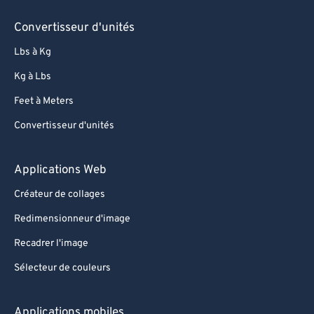
81
81
Convertisseur d'unités
82
82
Lbs à Kg
83
83
Kg à Lbs
84
84
Feet à Meters
85
85
Convertisseur d'unités
86
86
87
87
Applications Web
88
88
Créateur de collages
89
89
Redimensionneur d'image
90
90
Recadrer l'image
91
91
Sélecteur de couleurs
92
92
93
93
Applications mobiles