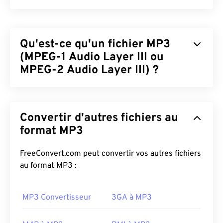
Qu'est-ce qu'un fichier MP3
(MPEG-1 Audio Layer III ou
MPEG-2 Audio Layer III) ?
MPEG-1 Audio Layer III ou MPEG-2 Audio Layer III
(MP3) est un format de codage audio numérique
Convertir d'autres fichiers au
utilisé pour
compresser une séquence sonore
en
un fichier de très petite taille afin de permettre son
format MP3
stockage et sa transmission numériques. Les
fichiers MP3 sont les fichiers audio les plus utilisés
FreeConvert.com peut convertir vos autres fichiers
par les consommateurs. Grâce à leur petite taille et
au format MP3 :
à leur qualité acceptable, les fichiers
MP3
sont
accessibles à un large public et faciles à stocker et
MP3 Convertisseur
3GA à MP3
à partager.