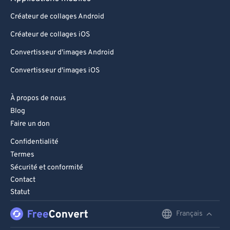
94
94
Créateur de collages Android
95
95
Créateur de collages iOS
96
96
Convertisseur d'images Android
97
97
Convertisseur d'images iOS
98
98
À propos de nous
99
99
Blog
Faire un don
Confidentialité
Termes
Sécurité et conformité
Contact
Statut
Français
English