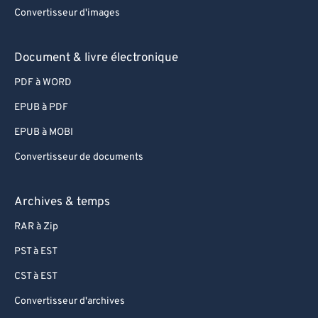
67
67
Convertisseur d'images
68
68
69
69
Document & livre électronique
70
70
PDF à WORD
71
71
EPUB à PDF
72
72
EPUB à MOBI
73
73
Convertisseur de documents
74
74
75
75
Archives & temps
76
76
RAR à Zip
77
77
PST à EST
78
78
CST à EST
79
79
Convertisseur d'archives
80
80