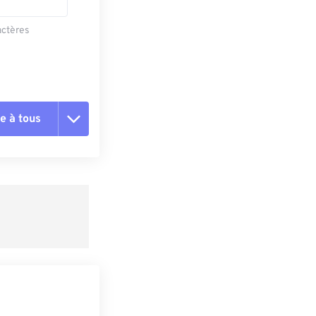
actères
e à tous
es les options
r du préréglage
e préréglage