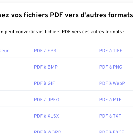
t.adobe.com/us/en/why-adobe/about-adobe-pdf.html
Convertissez vos fichiers PDF vers d'autres formats
FreeConvert.com peut convertir vos fichiers PDF vers ces autres formats :
seur
PDF à EPS
PDF à TIFF
PDF à BMP
PDF à PNG
PDF à GIF
PDF à WebP
PDF à JPEG
PDF à RTF
PDF à XLSX
PDF à TXT
PDF à WORD
PDF à EXCEL