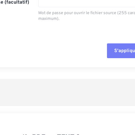
e (facultatif)
Mot de passe pour ouvrir le fichier source (255 car
maximum).
S'appliqu
Réinitialiser tout
Appliquer à parti
Enregistrer comm