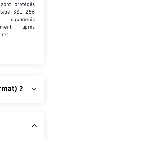
s sont protégés
ptage SSL 256
 supprimés
uement après
ures.
rmat) ?
qui intègre les
 l'un des
acité à
t toujours la