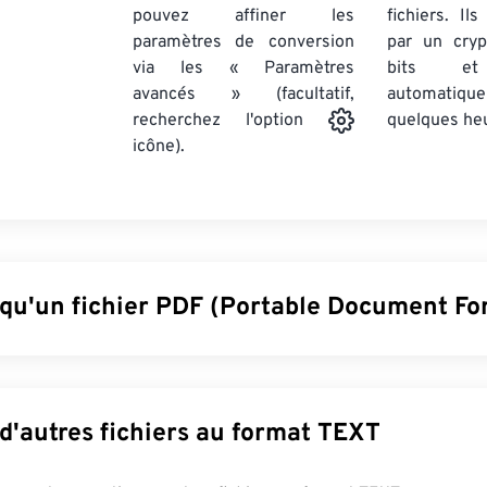
pouvez affiner les
fichiers. Il
paramètres de conversion
par un cry
via les « Paramètres
bits et
avancés » (facultatif,
automatiq
quelques he
recherchez l'option
icône).
 qu'un fichier PDF (Portable Document Fo
Portable Document Format) est un format de fichier universel 
s des documents texte et des images graphiques, ce qui en fait
iers les plus utilisés aujourd'hui. Son succès réside dans sa cap
Convertir d'autres fichiers au format TEXT
se en forme originale des documents. Les fichiers PDF affichen
sur tous les appareils et systèmes d'exploitation.