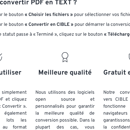
onvertir PDF en TEXT ?
ur le bouton
« Choisir les fichiers »
pour sélectionner vos fichi
ur le bouton
« Convertir en CIBLE »
pour démarrer la conversi
e statut passe à « Terminé », cliquez sur le bouton
« Télécharg
utiliser
Meilleure qualité
Gratuit 
simplement
Nous utilisons des logiciels
Notre conv
DF et cliquez
open source et
vers CIBLE 
 Convertir ».
personnalisés pour garantir
fonctionne
 également
la meilleure qualité de
navigateu
par lots
les
conversion possible. Dans la
garantissons
au format
plupart des cas, vous
la confiden