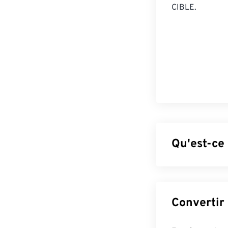
CIBLE.
Qu'est-ce
Le format PDF (
caractéristique
formats de fich
préserver la mi
même apparence 