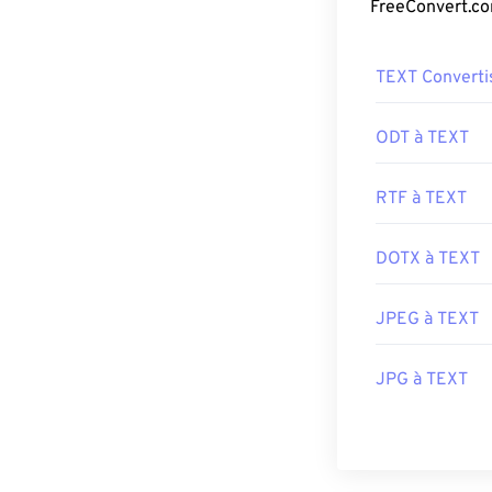
Comment o
TEXT Converti
La plupart des 
norme PDF et s
utilisation est
ODT à TEXT
fonctionnalités
RTF à TEXT
La plupart des
mêmes. Vous n'
mais il est trè
DOTX à TEXT
un lien PDF en
un outil plus c
JPEG à TEXT
Développé par 
JPG à TEXT
Sortie initiale :
Liens utiles:
https://en.wik