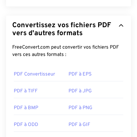
plus complet. Tous deux sont gratuits.
Développé par :
ISO
Sortie initiale :
15 juin 1993
Convertissez vos fichiers PDF
vers d'autres formats
Liens utiles:
https://en.wikipedia.org/wiki/Portable_Document_Form
FreeConvert.com peut convertir vos fichiers PDF
https://acrobat.adobe.com/us/en/why-
vers ces autres formats :
adobe/about-adobe-pdf.html
PDF Convertisseur
PDF à EPS
PDF à TIFF
PDF à JPG
PDF à BMP
PDF à PNG
PDF à ODD
PDF à GIF