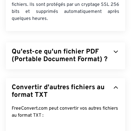
fichiers. Ils sont protégés par un cryptage SSL 256
bits et supprimés automatiquement après
quelques heures.
Qu'est-ce qu'un fichier PDF
(Portable Document Format) ?
Le format PDF (Portable Document Format) est un
format de fichier universel qui intègre les
Convertir d'autres fichiers au
caractéristiques des documents texte et des
images graphiques, ce qui en fait l'un des formats
format TXT
de fichiers les plus utilisés aujourd'hui. Son succès
réside dans sa capacité à préserver la mise en
FreeConvert.com peut convertir vos autres fichiers
forme originale des documents. Les fichiers PDF
au format TXT :
affichent toujours la même apparence sur tous les
appareils et systèmes d'exploitation.