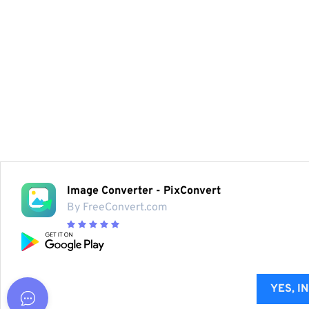
Image Converter - PixConvert
By FreeConvert.com
YES, I