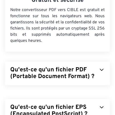
Gratuit et sécurisé
Notre convertisseur PDF vers CIBLE est gratuit et
fonctionne sur tous les navigateurs web. Nous
garantissons la sécurité et la confidentialité de vos
fichiers. Ils sont protégés par un cryptage SSL 256
bits et supprimés automatiquement après
quelques heures.
Qu'est-ce qu'un fichier PDF
(Portable Document Format) ?
Le format PDF (Portable Document Format) est un
format de fichier universel qui intègre les
caractéristiques des documents texte et des
Qu'est-ce qu'un fichier EPS
images graphiques, ce qui en fait l'un des formats
de fichiers les plus utilisés aujourd'hui. Son succès
(Encapsulated PostScript) ?