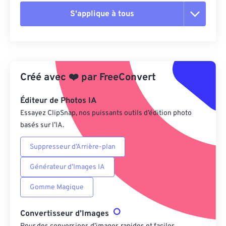
S'applique à tous
Réinitialiser toutes les options
Appliquer à partir du préréglage
Créé avec
❤️
par
FreeConvert
Enregistrer comme préréglage
Éditeur de Photos IA
Essayez ClipSnap, nos puissants outils d’édition photo
basés sur l’IA.
Suppresseur d’Arrière-plan
Générateur d’Images IA
Gomme Magique
Convertisseur d’Images