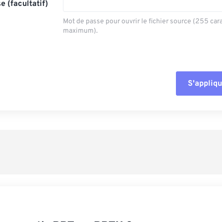
e (facultatif)
Mot de passe pour ouvrir le fichier source (255 car
maximum).
S'appliqu
Réinitialiser tout
Appliquer à parti
Enregistrer comm