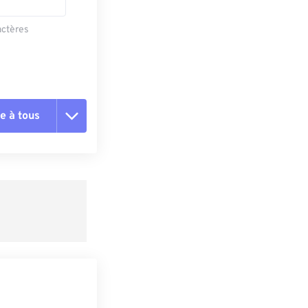
actères
e à tous
es les options
r du préréglage
e préréglage