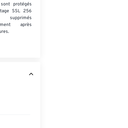
s sont protégés
ptage SSL 256
 supprimés
uement après
ures.