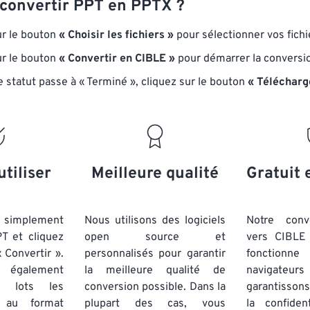
onvertir PPT en PPTX ?
ur le bouton
« Choisir les fichiers »
pour sélectionner vos fichi
ur le bouton
« Convertir en CIBLE »
pour démarrer la conversi
e statut passe à « Terminé », cliquez sur le bouton
« Télécharg
utiliser
Meilleure qualité
Gratuit 
simplement
Nous utilisons des logiciels
Notre conv
PT et cliquez
open source et
vers CIBLE 
 Convertir ».
personnalisés pour garantir
fonctionne
 également
la meilleure qualité de
navigateu
par lots
les
conversion possible. Dans la
garantissons
au format
plupart des cas, vous
la confiden