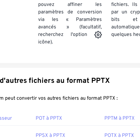
pouvez affiner les
fichiers. Il
paramètres de conversion
par un cry
via les « Paramètres
bits et
avancés » (facultatif,
automatiq
quelques he
recherchez l'option
icône).
Convertir d'autres fichiers au format PPTX
FreeConvert.com peut convertir vos autres fichiers au format PPTX :
sseur
POT à PPTX
PPTM à PPTX
PPSX à PPTX
POTX à PPTX