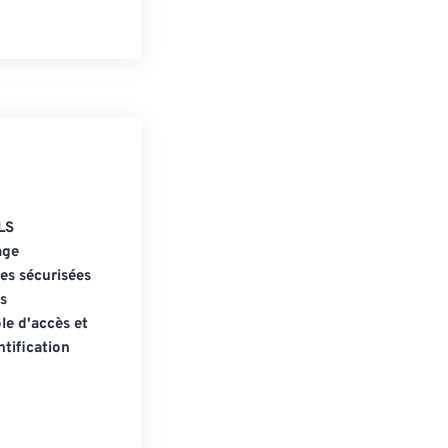
LS
age
s sécurisées
s
le d'accès et
tification