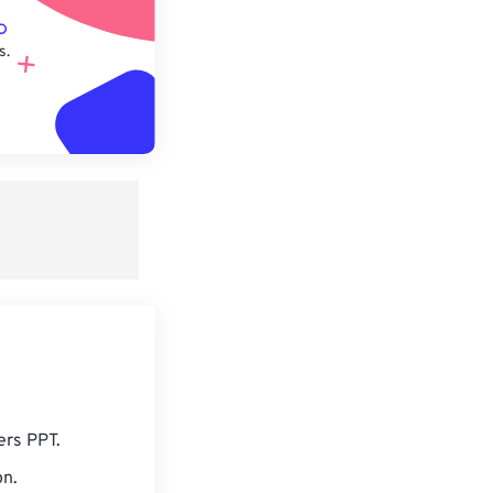
s.
ers PPT.
on.