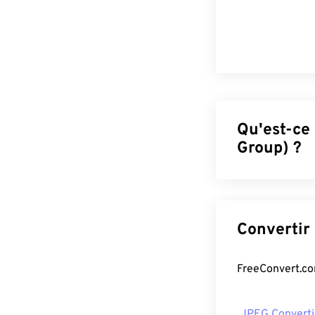
Qu'est-ce
Group) ?
JPEG (Joint Pho
algorithme pou
qu'offre le JPEG
un excellent for
de compressio
Si vous avez b
WebP
, qui est
JPEG Converti