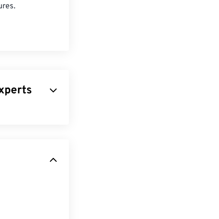
ures.
xperts
 utilise un
portante
t petite en fait
web. Notre outil
!
tir
JPG en