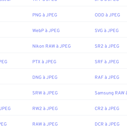
uvrir un fichier JPEG ?
PNG à JPEG
ODD à JPEG
s programmes et applications de visualisation d'images recon
les fichiers JPEG. Un simple double-clic sur le fichier JPEG p
WebP à JPEG
SVG à JPEG
 l'ouvrir dans votre visionneuse d'images, votre éditeur d'ima
par défaut. Pour sélectionner une application spécifique pour ou
roit et sélectionnez « Ouvrir avec ».
Nikon RAW à JPEG
SR2 à JPEG
PEG s'ouvrent automatiquement sur les navigateurs Web couran
pplications Microsoft telles que
Microsoft Photos
et les applica
JPEG
PTX à JPEG
SRF à JPEG
Preview
.
DNG à JPEG
RAF à JPEG
:
Joint Photographic Experts Group
18 septembre 1992
SRW à JPEG
Samsung RAW 
ipedia.org/wiki/JPEG
 JPEG
RW2 à JPEG
CR2 à JPEG
fewire.com/jpg-jpeg-file-4139913
PEG
RAW à JPEG
DCR à JPEG