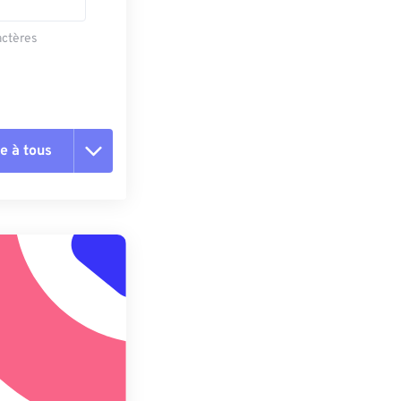
actères
e à tous
es les options
r du préréglage
e préréglage