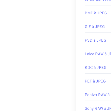
Comment o
BMP à JPEG
Presque tous le
peuvent ouvrir 
GIF à JPEG
généralement de
navigateur web 
faites un clic d
PSD à JPEG
Les fichiers J
Chrome
, les a
Leica RAW à 
telles qu'Apple
KDC à JPEG
Développé par 
Sortie initiale :
PEF à JPEG
Liens utiles:
https://en.wik
Pentax RAW à
https://www.li
Sony RAW à J