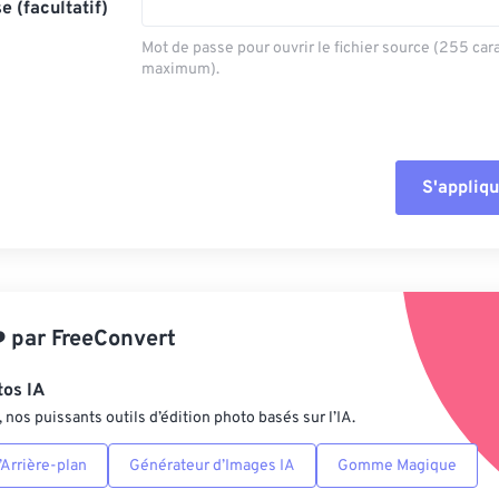
e (facultatif)
Mot de passe pour ouvrir le fichier source (255 car
maximum).
S'appliqu
Réinitialiser tout
Appliquer à parti
️
par
FreeConvert
Enregistrer comm
tos IA
nos puissants outils d’édition photo basés sur l’IA.
Arrière-plan
Générateur d’Images IA
Gomme Magique