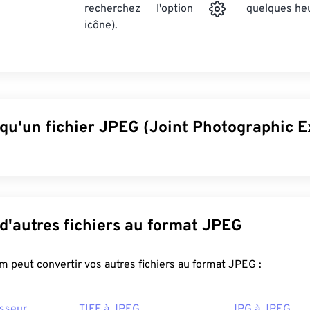
quelques he
recherchez l'option
icône).
 qu'un fichier JPEG (Joint Photographic E
tographic Experts Group) est un format de fichier universel qui
r compresser les photos et les graphiques. La compression im
 explique sa large utilisation. De ce fait, leur taille relativemen
Convertir d'autres fichiers au format JPEG
mat pour le transport sur Internet et l'utilisation sur des sites 
n JPEG
permet
de réduire la taille de vos fichiers jusqu'à 80 % 
FreeConvert.com peut convertir vos autres fichiers au format JPEG :
esoin d'une compression encore meilleure, vous pouvez conver
 un format de fichier plus récent et plus compressible.
sseur
TIFF à JPEG
JPG à JPEG