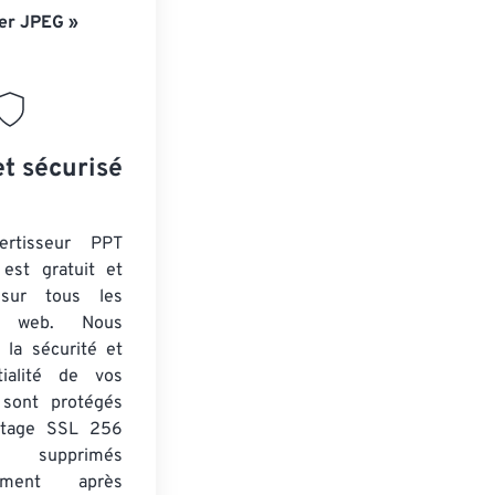
er JPEG »
et sécurisé
ertisseur PPT
est gratuit et
 sur tous les
rs web. Nous
 la sécurité et
tialité de vos
s sont protégés
ptage SSL 256
 supprimés
uement après