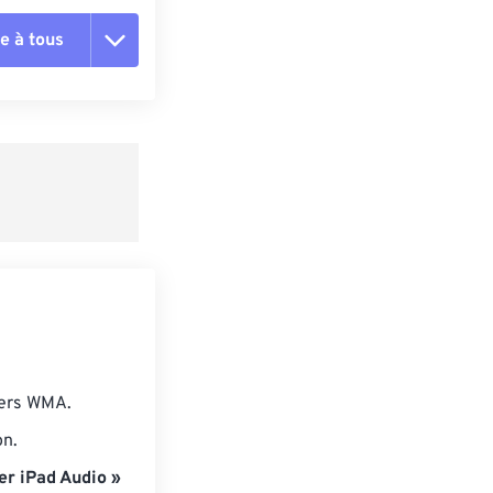
e à tous
es les options
r du préréglage
e préréglage
iers WMA.
on.
er iPad Audio »