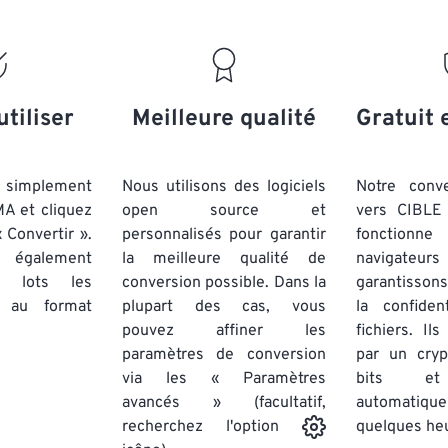
18
18
18
18
15
15
15
15
19
19
19
19
16
16
16
16
20
20
20
20
17
17
17
17
21
21
21
21
18
18
18
18
utiliser
Meilleure qualité
Gratuit 
22
22
22
22
19
19
19
19
23
23
23
23
20
20
20
20
simplement
Nous utilisons des logiciels
Notre conv
24
24
24
MA et cliquez
open source et
vers CIBLE 
21
21
21
21
 Convertir ».
personnalisés pour garantir
fonctionne
25
25
25
22
22
22
22
 également
la meilleure qualité de
navigateu
26
26
26
par lots
les
conversion possible. Dans la
23
23
23
23
garantissons
au format
plupart des cas, vous
la confiden
27
27
27
24
24
24
pouvez affiner les
fichiers. Il
28
28
28
25
25
25
paramètres de conversion
par un cry
via les « Paramètres
29
29
29
bits et
26
26
26
avancés » (facultatif,
automatiq
30
30
30
27
27
27
quelques he
recherchez l'option
31
31
31