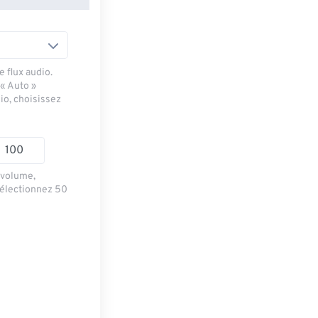
 flux audio.
 « Auto »
io, choisissez
e volume,
sélectionnez 50