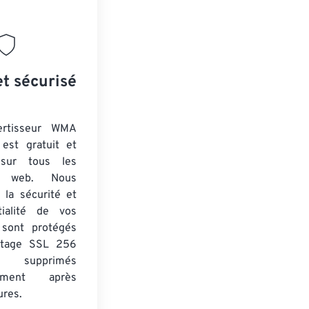
et sécurisé
ertisseur WMA
est gratuit et
 sur tous les
rs web. Nous
 la sécurité et
tialité de vos
s sont protégés
ptage SSL 256
 supprimés
uement après
ures.