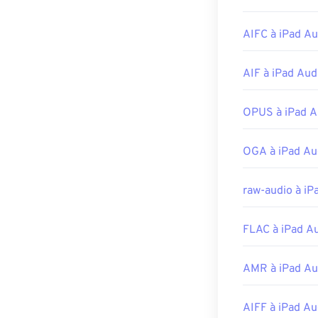
ce type de fichi
en ligne.
AIFC à iPad Au
D'autres progr
UltraMixer
. Pou
AIF à iPad Aud
versions pour
A
Développé par 
OPUS à iPad A
Sortie initiale :
OGA à iPad Au
Liens utiles:
https://en.wik
raw-audio à iP
https://docs.
FLAC à iPad A
AMR à iPad Au
AIFF à iPad Au