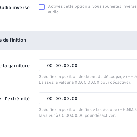
Activez cette option si vous souhaitez inverser
Audio inversé
audio.
de finition
 la garniture
00
:
00
:
00
.
00
Spécifiez la position de départ du découpage (HH:
Laissez la valeur à 00:00:00.00 pour désactiver.
00
00
00
00
01
01
01
01
r l'extrémité
00
:
00
:
00
.
00
02
02
02
02
Spécifiez la position de fin de la découpe (HH:MM:
la valeur à 00:00:00.00 pour désactiver.
03
03
03
03
00
00
00
00
04
04
04
04
01
01
01
01