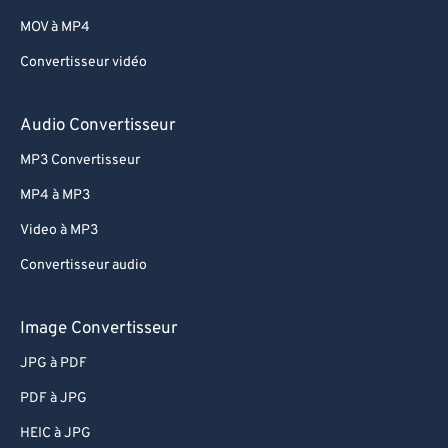
53
53
53
53
53
53
MOV à MP4
54
54
54
54
54
54
Convertisseur vidéo
55
55
55
55
55
55
56
56
56
56
56
56
Audio Convertisseur
57
57
57
57
57
57
MP3 Convertisseur
58
58
58
58
58
58
MP4 à MP3
59
59
59
59
59
59
Video à MP3
60
60
Convertisseur audio
61
61
62
62
Image Convertisseur
63
63
JPG à PDF
64
64
PDF à JPG
65
65
HEIC à JPG
66
66