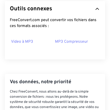
14
14
14
14
14
14
14
14
Outils connexes
15
15
15
15
15
15
15
15
FreeConvert.com peut convertir vos fichiers dans
16
16
16
16
16
16
16
16
ces formats associés :
17
17
17
17
17
17
17
17
18
18
18
18
18
18
18
18
Video à MP3
MP3 Compresseur
19
19
19
19
19
19
19
19
20
20
20
20
20
20
20
20
21
21
21
21
21
21
21
21
22
22
22
22
22
22
22
22
23
23
23
23
23
23
23
23
Vos données, notre priorité
24
24
24
24
24
24
Chez FreeConvert, nous allons au-delà de la simple
25
25
25
25
25
25
conversion de fichiers : nous les protégeons. Notre
système de sécurité robuste garantit la sécurité de vos
26
26
26
26
26
26
données, que vous convertissiez une image, une vidéo ou