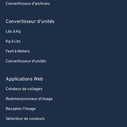
Convertisseur d'archives
80
80
81
81
Convertisseur d'unités
82
82
Lbs à Kg
83
83
Kg à Lbs
84
84
Feet à Meters
85
85
Convertisseur d'unités
86
86
87
87
Applications Web
88
88
Créateur de collages
89
89
Redimensionneur d'image
90
90
Recadrer l'image
91
91
Sélecteur de couleurs
92
92