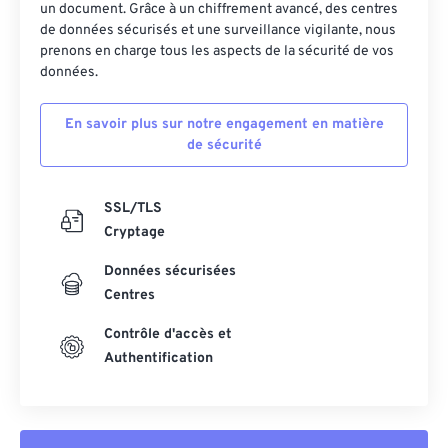
un document. Grâce à un chiffrement avancé, des centres
27
27
27
27
27
27
de données sécurisés et une surveillance vigilante, nous
28
28
28
28
28
28
prenons en charge tous les aspects de la sécurité de vos
données.
29
29
29
29
29
29
30
30
30
30
30
30
En savoir plus sur notre engagement en matière
de sécurité
31
31
31
31
31
31
32
32
32
32
32
32
SSL/TLS
33
33
33
33
33
33
Cryptage
34
34
34
34
34
34
Données sécurisées
35
35
35
35
35
35
Centres
36
36
36
36
36
36
Contrôle d'accès et
37
37
37
37
37
37
Authentification
38
38
38
38
38
38
39
39
39
39
39
39