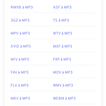
https://docs.microsoft.com/en-
rançongiciel)
, un logiciel malveillant qui exigeait
RMVB à MP3
ASF à MP3
us/windows/desktop/medfound/windows-media-
une rançon en bitcoins, mais qui est heureusement
codecs
désormais désactivé et ne représente plus une
3G2 à MP3
TS à MP3
menace.
Développé par :
ISO
/
IEC
,
Moving Pictures
MPV à MP3
WTV à MP3
Experts Group
Sortie initiale :
1993
XVID à MP3
MXF à MP3
Liens utiles:
https://en.wikipedia.org/wiki/MP3
M1V à MP3
F4P à MP3
https://mpeg.chiariglione.org/standards/mpeg-
a/music-player-application-format.html
F4V à MP3
MOV à MP3
FLV à MP3
WMV à MP3
MKV à MP3
WEBM à MP3