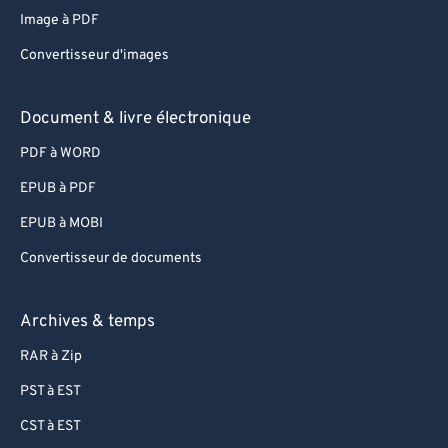
Image à PDF
67
67
Convertisseur d'images
68
68
69
69
Document & livre électronique
70
70
PDF à WORD
71
71
EPUB à PDF
72
72
EPUB à MOBI
73
73
Convertisseur de documents
74
74
75
75
Archives & temps
76
76
RAR à Zip
77
77
PST à EST
78
78
CST à EST
79
79