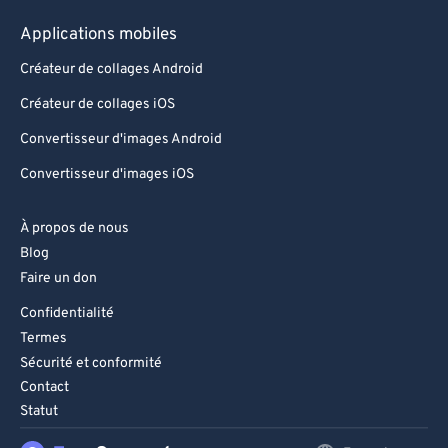
93
93
Applications mobiles
94
94
Créateur de collages Android
95
95
Créateur de collages iOS
96
96
Convertisseur d'images Android
97
97
Convertisseur d'images iOS
98
98
99
99
À propos de nous
Blog
Faire un don
Confidentialité
Termes
Sécurité et conformité
Contact
Statut