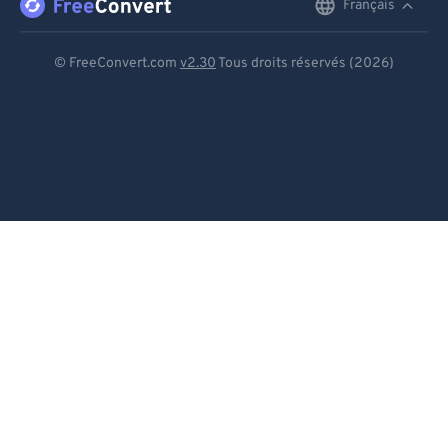
Français
English
Deutsch
© FreeConvert.com
v2.30
Tous droits réservés (2026)
Español
Français
Português
Italiano
Dutch
日本語
简体中文
繁體中文
한국어