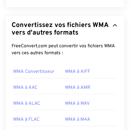
Convertissez vos fichiers WMA
vers d'autres formats
FreeConvert.com peut convertir vos fichiers WMA
vers ces autres formats :
WMA Convertisseur
WMA à AIFF
WMA à AAC
WMA à AMR
WMA à ALAC
WMA à WAV
00
00
00
00
00
00
00
00
WMA à FLAC
WMA à M4A
00
00
00
00
00
00
00
00