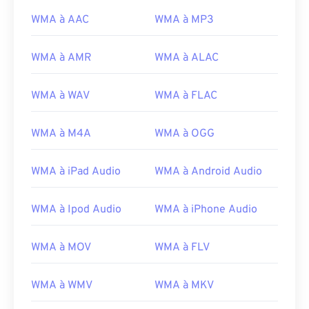
11
11
11
11
11
11
11
11
WMA à AAC
WMA à MP3
12
12
12
12
12
12
12
12
WMA à AMR
WMA à ALAC
13
13
13
13
13
13
13
13
14
14
14
14
14
14
14
14
WMA à WAV
WMA à FLAC
15
15
15
15
15
15
15
15
WMA à M4A
WMA à OGG
16
16
16
16
16
16
16
16
17
17
17
17
17
17
17
17
WMA à iPad Audio
WMA à Android Audio
18
18
18
18
18
18
18
18
19
19
19
19
19
19
19
19
WMA à Ipod Audio
WMA à iPhone Audio
20
20
20
20
20
20
20
20
WMA à MOV
WMA à FLV
21
21
21
21
21
21
21
21
22
22
22
22
22
22
22
22
WMA à WMV
WMA à MKV
23
23
23
23
23
23
23
23