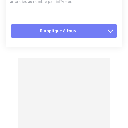
arrondies au nombre pair inférieur.
S'applique à tous
Réinitialiser toutes les options
Appliquer à partir du préréglage
Enregistrer comme préréglage