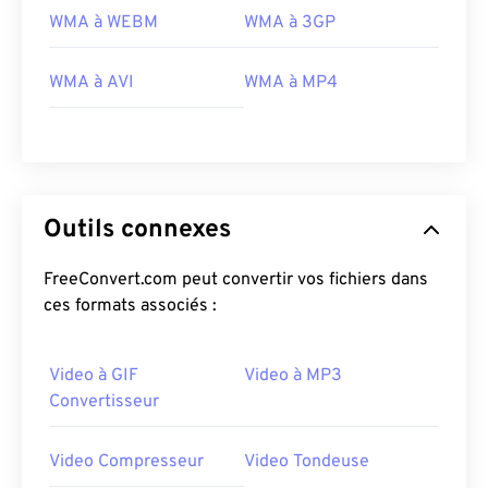
24
24
24
24
24
24
WMA à WEBM
WMA à 3GP
25
25
25
25
25
25
WMA à AVI
WMA à MP4
26
26
26
26
26
26
27
27
27
27
27
27
28
28
28
28
28
28
29
29
29
29
29
29
Outils connexes
30
30
30
30
30
30
FreeConvert.com peut convertir vos fichiers dans
31
31
31
31
31
31
ces formats associés :
32
32
32
32
32
32
33
33
33
33
33
33
Video à GIF
Video à MP3
34
34
34
34
34
34
Convertisseur
35
35
35
35
35
35
Video Compresseur
Video Tondeuse
36
36
36
36
36
36