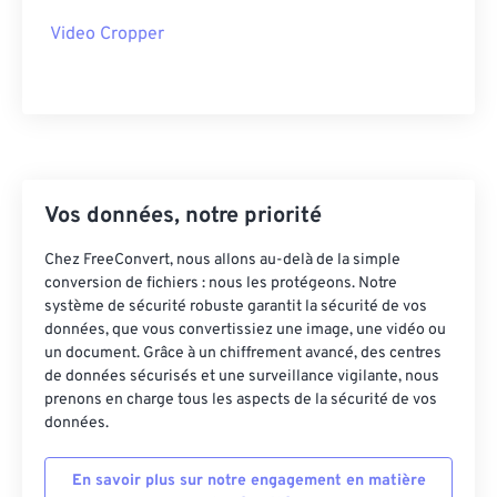
37
37
37
37
37
37
Video Cropper
38
38
38
38
38
38
39
39
39
39
39
39
40
40
40
40
40
40
41
41
41
41
41
41
42
42
42
42
42
42
Vos données, notre priorité
43
43
43
43
43
43
Chez FreeConvert, nous allons au-delà de la simple
44
44
44
44
44
44
conversion de fichiers : nous les protégeons. Notre
système de sécurité robuste garantit la sécurité de vos
45
45
45
45
45
45
données, que vous convertissiez une image, une vidéo ou
46
46
46
46
46
46
un document. Grâce à un chiffrement avancé, des centres
de données sécurisés et une surveillance vigilante, nous
47
47
47
47
47
47
prenons en charge tous les aspects de la sécurité de vos
données.
48
48
48
48
48
48
49
49
49
49
49
49
En savoir plus sur notre engagement en matière