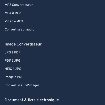
MP3 Convertisseur
77
77
MP4 à MP3
78
78
Video à MP3
79
79
Convertisseur audio
80
80
81
81
Image Convertisseur
82
82
JPG à PDF
83
83
PDF à JPG
84
84
HEIC à JPG
85
85
Image à PDF
86
86
Convertisseur d'images
87
87
88
88
Document & livre électronique
89
89