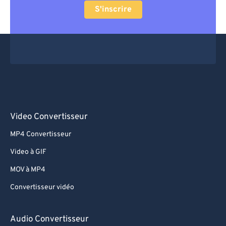
63
63
S'inscrire
64
64
65
65
66
66
67
67
68
68
69
69
Video Convertisseur
70
70
MP4 Convertisseur
71
71
Video à GIF
72
72
MOV à MP4
73
73
Convertisseur vidéo
74
74
75
75
Audio Convertisseur
76
76