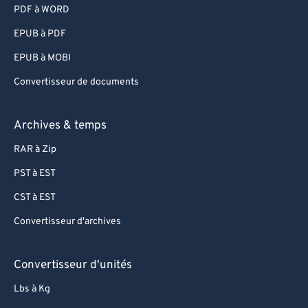
PDF à WORD
90
90
EPUB à PDF
91
91
EPUB à MOBI
92
92
Convertisseur de documents
93
93
94
94
Archives & temps
95
95
RAR à Zip
96
96
PST à EST
97
97
CST à EST
98
98
Convertisseur d'archives
99
99
Convertisseur d'unités
Lbs à Kg