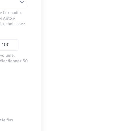
 flux audio.
 « Auto »
io, choisissez
e volume,
sélectionnez 50
 le flux