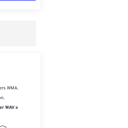
es les options
r du préréglage
e préréglage
iers WMA.
on.
er WAV »