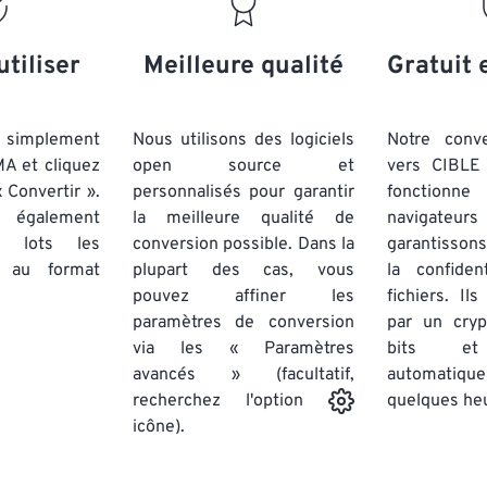
20
20
20
20
17
17
17
17
21
21
21
21
18
18
18
18
utiliser
Meilleure qualité
Gratuit 
22
22
22
22
19
19
19
19
23
23
23
23
20
20
20
20
simplement
Nous utilisons des logiciels
Notre conv
24
24
24
MA et cliquez
open source et
vers CIBLE 
21
21
21
21
 Convertir ».
personnalisés pour garantir
fonctionne
25
25
25
22
22
22
22
 également
la meilleure qualité de
navigateu
26
26
26
par lots
les
conversion possible. Dans la
23
23
23
23
garantissons
au format
plupart des cas, vous
la confiden
27
27
27
24
24
24
pouvez affiner les
fichiers. Il
28
28
28
25
25
25
paramètres de conversion
par un cry
via les « Paramètres
29
29
29
bits et
26
26
26
avancés » (facultatif,
automatiq
30
30
30
27
27
27
quelques he
recherchez l'option
31
31
31
icône).
28
28
28
32
32
32
29
29
29