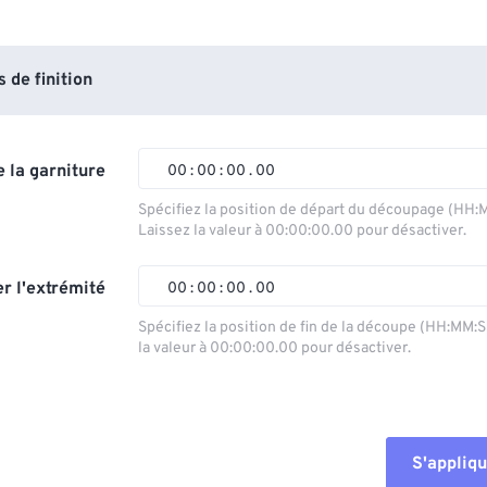
de finition
 la garniture
00
:
00
:
00
.
00
Spécifiez la position de départ du découpage (HH:
Laissez la valeur à 00:00:00.00 pour désactiver.
00
00
00
00
01
01
01
01
r l'extrémité
00
:
00
:
00
.
00
02
02
02
02
Spécifiez la position de fin de la découpe (HH:MM:
la valeur à 00:00:00.00 pour désactiver.
03
03
03
03
00
00
00
00
04
04
04
04
01
01
01
01
05
05
05
05
02
02
02
02
S'appliqu
06
06
06
06
03
03
03
03