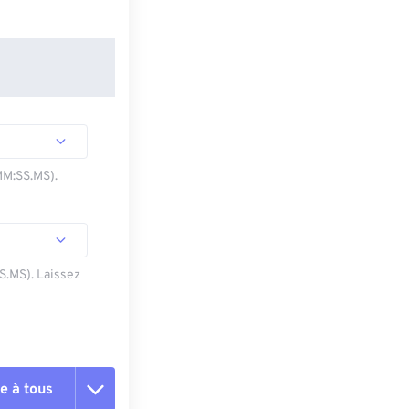
MM:SS.MS).
SS.MS). Laissez
e à tous