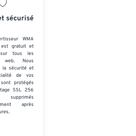
et sécurisé
ertisseur WMA
est gratuit et
 sur tous les
rs web. Nous
 la sécurité et
tialité de vos
s sont protégés
ptage SSL 256
 supprimés
uement après
ures.