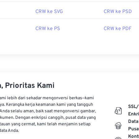
an adalah
Adobe Lightroom
dan Adobe
Photoshop
. Jika Anda 
ft, seperti Microsoft Windows Live Photo Gallery, pastikan u
CRW ke SVG
CRW ke PSD
Image Extension
.
CRW ke PS
CRW ke PDF
 berkas RAW, CRW dapat dikonversi ke berbagai jenis berkas 
akan alat
CRW ke JPG
atau
Konverter Gambar
gratis kami un
da. Selain itu, Anda dapat menggunakan Adobe DNG untuk m
oleh:
Canon Inc.
, Prioritas Kami
ebruari 1997
kami lebih dari sekadar mengonversi berkas—kami
erguna:
ya. Kerangka kerja keamanan kami yang tangguh
SSL/
Anda selalu aman, baik saat mengonversi gambar,
kipedia.org/wiki/Format_Berkas_Gambar_Kamera
Enkri
kumen. Dengan enkripsi canggih, pusat data yang
Data
auan yang cermat, kami telah menjamin setiap
Pusa
ata Anda.
Kont