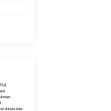
ingin mencoba
ntuk memasang
gambar. Anda
tuk mengonversi
engonversi CRW
TLS
psi
 Aman
t
rol Akses dan