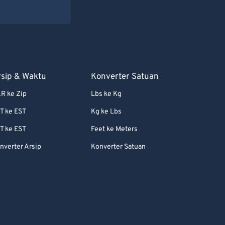
rsip & Waktu
Konverter Satuan
R ke Zip
Lbs ke Kg
T ke EST
Kg ke Lbs
T ke EST
Feet ke Meters
nverter Arsip
Konverter Satuan