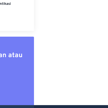
ntikasi
an atau