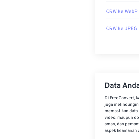
dipertimbangk
produk Microso
CRW ke WebP
Microsoft
Raw 
CRW ke JPEG
Sebagai format
dapat menggun
berkas CRW An
ke DNG.
Dikembangkan 
Data Anda
Rilis Awal:
12 F
Di FreeConvert, 
Tautan yang b
juga melindungin
memastikan data 
https://en.wi
video, maupun do
aman, dan pemant
aspek keamanan d