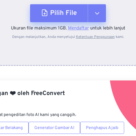
Pilih File
Ukuran file maksimum 1GB.
Mendaftar
untuk lebih lanjut
Dari Perangkat
Dengan melanjutkan, Anda menyetujui
Ketentuan Penggunaan
kami.
Dari Dropbox
Dari Google Drive
gan
❤️
oleh
FreeConvert
Dari OneDrive
at pengeditan foto AI kami yang canggih.
Dari Url
ar Belakang
Generator Gambar AI
Penghapus Ajaib