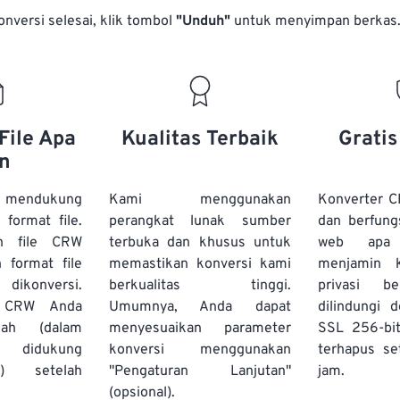
onversi selesai, klik tombol
"Unduh"
untuk menyimpan berkas
File Apa
Kualitas Terbaik
Grati
n
 mendukung
Kami menggunakan
Konverter C
 format file.
perangkat lunak sumber
dan berfung
h file CRW
terbuka dan khusus untuk
web apa
 format file
memastikan konversi kami
menjamin 
 dikonversi.
berkualitas tinggi.
privasi b
e CRW Anda
Umumnya, Anda dapat
dilindungi 
ah (dalam
menyesuaikan parameter
SSL 256-bi
g didukung
konversi menggunakan
terhapus se
s) setelah
"Pengaturan Lanjutan"
jam.
(opsional).