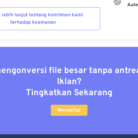
Aute
i lebih lanjut tentang komitmen kami
terhadap keamanan
mengonversi file besar tanpa antre
Iklan?
Tingkatkan Sekarang
Mendaftar