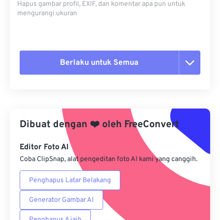
Hapus gambar profil, EXIF, dan komentar apa pun untuk
mengurangi ukuran
Berlaku untuk Semua
Setel ulang semua opsi
Terapkan dari Preset
Dibuat dengan
❤️
oleh
FreeConvert
Simpan sebagai Preset
Editor Foto AI
Coba ClipSnap, alat pengeditan foto AI kami yang canggih.
Penghapus Latar Belakang
Generator Gambar AI
Penghapus Ajaib