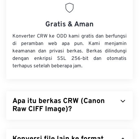
Gratis & Aman
Konverter CRW ke ODD kami gratis dan berfungsi
di peramban web apa pun. Kami menjamin
keamanan dan privasi berkas. Berkas dilindungi
dengan enkripsi SSL 256-bit dan otomatis
terhapus setelah beberapa jam.
Apa itu berkas CRW (Canon
Raw CIFF Image)?
Berkas Canon Raw CIFF Image (CRW) adalah jenis
berkas RAW
yang hanya tersedia untuk kamera
digital Canon model lama. (Kamera digital Canon