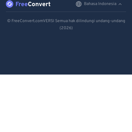
Bahasa Indonesia
English
Deutsch
© FreeConvert.comVERSI Semua hak dilindungi undang-undang
(2026)
Español
Français
Português
Italiano
Dutch
日本語
简体中文
繁體中文
한국어