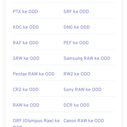
Microsoft Windows Live Photo Gallery, pastikan
untuk memasang Microsoft
Raw Image Extension
.
PTX ke ODD
SRF ke ODD
Sebagai format berkas RAW, CRW dapat dikonversi
KDC ke ODD
DNG ke ODD
ke berbagai jenis berkas gambar. Anda dapat
menggunakan alat
CRW ke JPG
atau
Konverter
RAF ke ODD
PEF ke ODD
Gambar
gratis kami untuk mengonversi berkas
CRW Anda. Selain itu, Anda dapat menggunakan
SRW ke ODD
Samsung RAW ke ODD
Adobe DNG untuk mengonversi CRW ke DNG.
Pentax RAW ke ODD
RW2 ke ODD
Dikembangkan oleh:
Canon Inc.
Rilis Awal:
12 Februari 1997
CR2 ke ODD
Sony RAW ke ODD
Tautan yang berguna:
RAW ke ODD
DCR ke ODD
https://en.wikipedia.org/wiki/Format_Berkas_Gambar_
ORF (Olympus Raw) ke
Canon RAW ke ODD