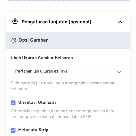
Dari Google Drive
Pengaturan lanjutan (opsional)
Dari OneDrive
Opsi Gambar
Dari Url
Ubah Ukuran Gambar Keluaran
Pertahankan ukuran aslinya
Pilih metode jika Anda ingin mengubah ukuran gambar
keluaran.
Orientasi Otomatis
Orientasikan gambar dengan benar menggunakan data
sensor gravitasi yang disimpan dalam EXIF
Metadata Strip