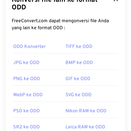
Konversi file lain ke format
yang lebih baru menggunakan format CR2.) Dari
ODD
segi struktur, CRW mirip dengan format berkas
TIFF. Keunggulan CRW adalah berupa gambar yang
FreeConvert.com dapat mengonversi file Anda
belum diproses dan berisi semua informasi berkas,
yang lain ke format ODD :
seperti yang ditangkap oleh kamera. Untuk
mempelajari lebih lanjut tentang detail teknis CRW,
ODD Konverter
TIFF ke ODD
Massachusetts Institute of Technology (MIT)
menawarkan penjelasan lengkap.
JPG ke ODD
BMP ke ODD
Bagaimana cara membuka berkas
CRW?
PNG ke ODD
GIF ke ODD
Karena CRW adalah format berkas khusus Canon,
WebP ke ODD
SVG ke ODD
program terbaik untuk mengolah berkas CRW
adalah
Canon Digital Photo Professional
. Program
bagus lainnya yang patut dipertimbangkan adalah
PSD ke ODD
Nikon RAW ke ODD
Adobe Lightroom
dan Adobe
Photoshop
. Jika
Anda ingin mencoba produk Microsoft, seperti
SR2 ke ODD
Leica RAW ke ODD