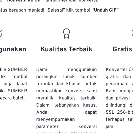
bol
“Konversi ke GIF”
untuk memulai konversi.
atus berubah menjadi “Selesai” klik tombol
“Unduh GIF”
gunakan
Kualitas Terbaik
Grati
file SUMBER
Kami menggunakan
Konverter C
lik tombol
perangkat lunak sumber
gratis dan
a juga dapat
terbuka dan khusus untuk
peramban 
file SUMBER
memastikan konversi kami
Kami menj
ecara batch.
memiliki kualitas terbaik.
dan privasi
Dalam kebanyakan kasus,
dilindungi 
Anda dapat
SSL 256-bi
menyempurnakan
terhapus se
parameter konversi
jam.