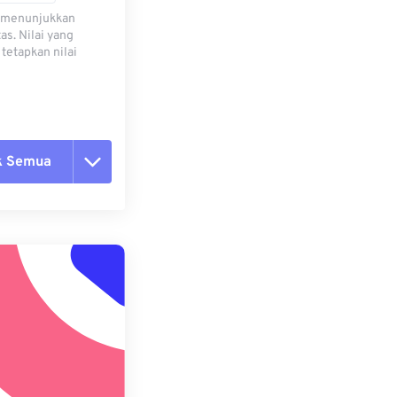
) menunjukkan
s. Nilai yang
tetapkan nilai
k Semua
ang semua opsi
 dari Preset
ebagai Preset