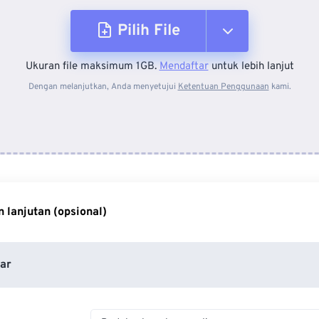
Pilih File
Ukuran file maksimum 1GB.
Mendaftar
untuk lebih lanjut
Dari Perangkat
Dengan melanjutkan, Anda menyetujui
Ketentuan Penggunaan
kami.
Dari Dropbox
Dari Google Drive
 lanjutan (opsional)
Dari OneDrive
ar
Dari Url