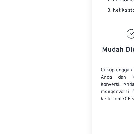
Klik tom
Ketika st
Mudah Di
Cukup unggah 
Anda dan k
konversi. And
mengonversi
ke format GIF s