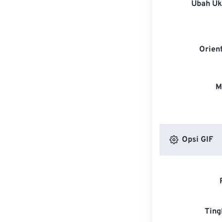
Ubah U
Orien
M
Opsi GIF
Ting