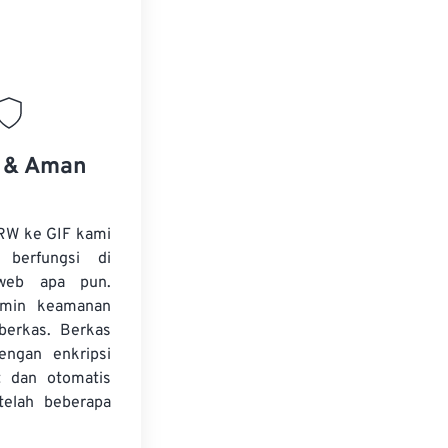
s & Aman
RW ke GIF kami
 berfungsi di
web apa pun.
amin keamanan
 berkas. Berkas
dengan enkripsi
t dan otomatis
telah beberapa