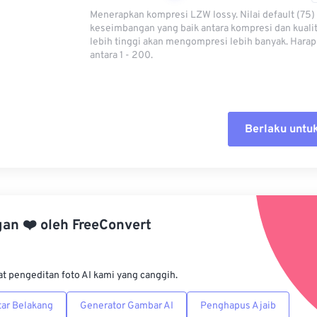
Menerapkan kompresi LZW lossy. Nilai default (75
keseimbangan yang baik antara kompresi dan kualita
lebih tinggi akan mengompresi lebih banyak. Harap 
antara 1 - 200.
Berlaku untu
Setel ul
Terapkan
gan
❤️
oleh
FreeConvert
Simpan s
at pengeditan foto AI kami yang canggih.
ar Belakang
Generator Gambar AI
Penghapus Ajaib