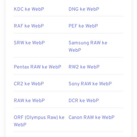
membuka WebP.
KDC ke WebP
DNG ke WebP
Dikembangkan oleh:
Google
Rilis Awal:
RAF ke WebP
September 2010
PEF ke WebP
Tautan yang berguna:
SRW ke WebP
Samsung RAW ke
Artikel Pengembang Google tentang kompresi
WebP
WebP
Alat WebP Terkait:
Pentax RAW ke WebP
RW2 ke WebP
Gunakan
Pemilih Warna
kami untuk memilih warna
dari gambar WebP
CR2 ke WebP
Sony RAW ke WebP
RAW ke WebP
DCR ke WebP
ORF (Olympus Raw) ke
Canon RAW ke WebP
WebP