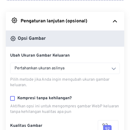
Dari Google Drive
Pengaturan lanjutan (opsional)
Dari OneDrive
Opsi Gambar
Dari Url
Ubah Ukuran Gambar Keluaran
Pertahankan ukuran aslinya
Pilih metode jika Anda ingin mengubah ukuran gambar
keluaran.
Kompresi tanpa kehilangan?
Aktifkan opsi ini untuk mengompres gambar WebP keluaran
tanpa kehilangan kualitas apa pun
Kualitas Gambar
92