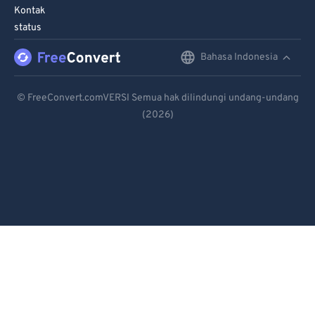
Kontak
status
Bahasa Indonesia
English
Deutsch
© FreeConvert.comVERSI Semua hak dilindungi undang-undang
(2026)
Español
Français
Português
Italiano
Dutch
日本語
简体中文