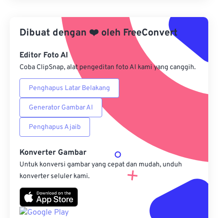
Terapkan dari Preset
Dibuat dengan
❤️
oleh
FreeConvert
Simpan sebagai Preset
Editor Foto AI
Coba ClipSnap, alat pengeditan foto AI kami yang canggih.
Penghapus Latar Belakang
Generator Gambar AI
Penghapus Ajaib
Konverter Gambar
Untuk konversi gambar yang cepat dan mudah, unduh
konverter seluler kami.