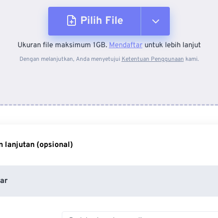
Pilih File
Ukuran file maksimum 1GB.
Mendaftar
untuk lebih lanjut
Dari Perangkat
Dengan melanjutkan, Anda menyetujui
Ketentuan Penggunaan
kami.
Dari Dropbox
Dari Google Drive
 lanjutan (opsional)
Dari OneDrive
ar
Dari Url