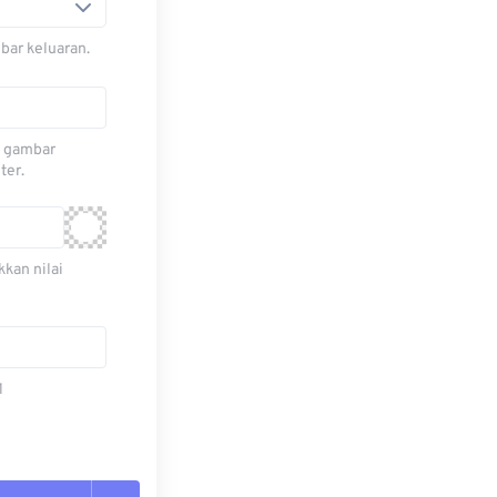
bar keluaran.
n gambar
ter.
kan nilai
1