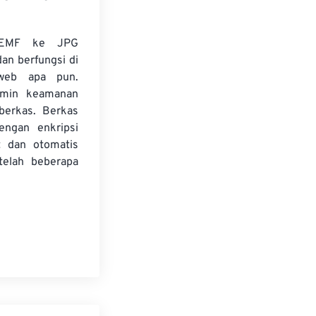
 EMF ke JPG
dan berfungsi di
web apa pun.
amin keamanan
 berkas. Berkas
dengan enkripsi
t dan otomatis
telah beberapa