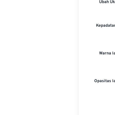
Ubah U
Kepadatan
Warna l
Opasitas l