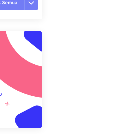
k Semua
ang semua opsi
 dari Preset
ebagai Preset