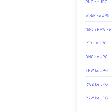
PNG ke JPG
Hampir semua 
JPG. Cukup klik
WebP ke JPG
penampil gamba
tertentu guna 
Nikon RAW ke
File JPG terbu
seperti
Microso
ukuran gambar
PTX ke JPG
Dikembangkan 
DNG ke JPG
Rilis Awal:
18 
Alat JPG Terka
SRW ke JPG
Gunakan
Pemil
RW2 ke JPG
RAW ke JPG