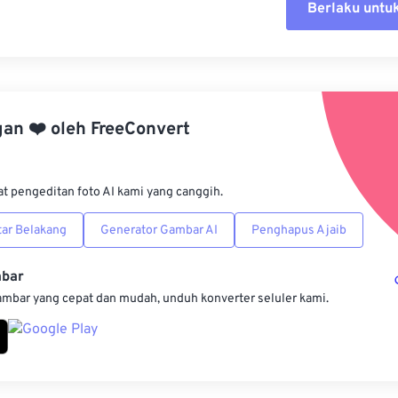
Berlaku untu
Setel ul
Terapkan
gan
❤️
oleh
FreeConvert
Simpan s
at pengeditan foto AI kami yang canggih.
ar Belakang
Generator Gambar AI
Penghapus Ajaib
mbar
ambar yang cepat dan mudah, unduh konverter seluler kami.