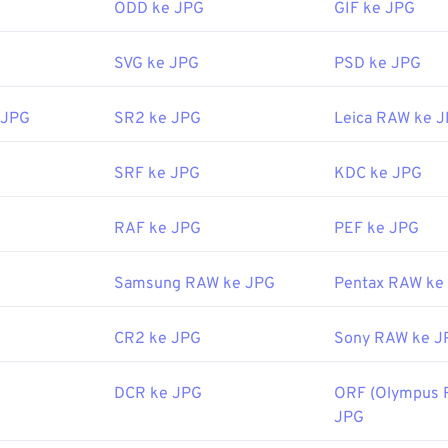
ODD ke JPG
GIF ke JPG
program dan aplikasi penampil gambar mengenali dan dapat 
 dua kali pada berkas JPG, biasanya berkas tersebut akan terb
SVG ke JPG
PSD ke JPG
r, editor gambar, atau peramban web bawaan Anda. Untuk mem
membuka berkas, gunakan klik kanan, lalu pilih "Buka dengan" 
 JPG
SR2 ke JPG
Leica RAW ke 
ka otomatis di peramban web populer seperti
Chrome
, aplikasi
ft Photos
, dan aplikasi Mac OS seperti
Apple Preview
. Untuk
 JPEG, gunakan alat
Pengubah Ukuran Gambar
kami.
SRF ke JPG
KDC ke JPG
oleh:
Joint Photographic Experts Group
RAF ke JPG
PEF ke JPG
September 1992
it:
Samsung RAW ke JPG
Pentax RAW ke
ih Warna
kami untuk memilih warna dari gambar
CR2 ke JPG
Sony RAW ke J
DCR ke JPG
ORF (Olympus 
JPG