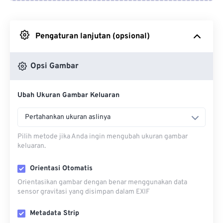
Dari Google Drive
Pengaturan lanjutan (opsional)
Dari OneDrive
Opsi Gambar
Dari Url
Ubah Ukuran Gambar Keluaran
Pertahankan ukuran aslinya
Pilih metode jika Anda ingin mengubah ukuran gambar
keluaran.
Orientasi Otomatis
Orientasikan gambar dengan benar menggunakan data
sensor gravitasi yang disimpan dalam EXIF
Metadata Strip