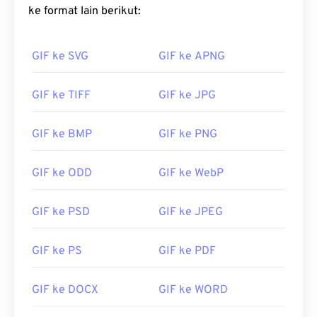
menggunakan
ke format lain berikut:
kompresi lossless
dan mendukung
animasi tanpa audio. Penggunaan GIF yang paling
umum adalah dalam bentuk animasi seperti iklan,
GIF ke SVG
GIF ke APNG
balasan berbasis emosi di media sosial, dan meme,
yang seringkali viral di internet.
GIF ke TIFF
GIF ke JPG
Bagaimana cara membuka berkas
GIF?
GIF ke BMP
GIF ke PNG
Hampir semua peramban web mendukung GIF,
GIF ke ODD
GIF ke WebP
yang memberikannya keunggulan tersendiri
dibandingkan format gambar lain, seperti PNG.
Selain itu, GIF dapat dibuka di perangkat seluler
GIF ke PSD
GIF ke JPEG
Apple, termasuk iPhone dan iPad, yang
membuatnya lebih populer daripada
Adobe Flash
.
GIF ke PS
GIF ke PDF
GIF ke DOCX
GIF ke WORD
GIF dapat dibuka dengan mudah di hampir semua
aplikasi penampil gambar, peramban web, dan