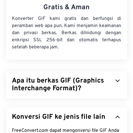
Gratis & Aman
Konverter GIF kami gratis dan berfungsi di
peramban web apa pun. Kami menjamin keamanan
dan privasi berkas. Berkas dilindungi dengan
enkripsi SSL 256-bit dan otomatis terhapus
setelah beberapa jam.
Apa itu berkas GIF (Graphics
Interchange Format)?
Graphics Interchange Format (GIF) adalah jenis
format berkas bitmap yang mengandalkan
piksel
Konversi GIF ke jenis file lain
untuk membentuk gambar sederhana
menggunakan
model warna RGB
. Tidak seperti
format berkas
FreeConvert.com dapat mengonversi file GIF Anda
BMP
yang tidak terkompresi, GIF