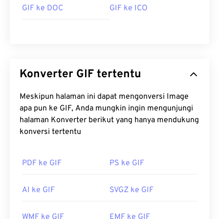
sistem operasi. Untuk membuka GIF dan
GIF ke DOC
GIF ke ICO
mengeditnya, gunakan aplikasi seperti
Adobe
Photoshop
. Di Windows, buka GIF dengan
Microsoft Photos
, Adobe
Photoshop Elements
,
Roxio Creator
NXT Pro
, dan lainnya. Di macOS,
gunakan penampil dan editor gambar Adobe,
Konverter GIF tertentu
termasuk
Adobe Illustrator
.
Meskipun halaman ini dapat mengonversi Image
apa pun ke GIF, Anda mungkin ingin mengunjungi
Dikembangkan oleh:
CompuServe, Inc.
halaman Konverter berikut yang hanya mendukung
Rilis Awal:
15 Juni 1987
konversi tertentu
Tautan yang berguna:
https://en.wikipedia.org/wiki/GIF
PDF ke GIF
PS ke GIF
AI ke GIF
SVGZ ke GIF
WMF ke GIF
EMF ke GIF