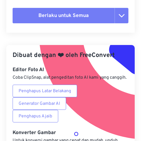
Berlaku untuk Semua
Setel ulang semua opsi
Terapkan dari Preset
Dibuat dengan
❤️
oleh
FreeConvert
Simpan sebagai Preset
Editor Foto AI
Coba ClipSnap, alat pengeditan foto AI kami yang canggih.
Penghapus Latar Belakang
Generator Gambar AI
Penghapus Ajaib
Konverter Gambar
Untuk konversi gambar yang cepat dan mudah, unduh