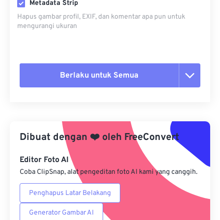
Metadata Strip
Hapus gambar profil, EXIF, dan komentar apa pun untuk
mengurangi ukuran
Berlaku untuk Semua
Setel ulang semua opsi
Terapkan dari Preset
Dibuat dengan
❤️
oleh
FreeConvert
Simpan sebagai Preset
Editor Foto AI
Coba ClipSnap, alat pengeditan foto AI kami yang canggih.
Penghapus Latar Belakang
Generator Gambar AI