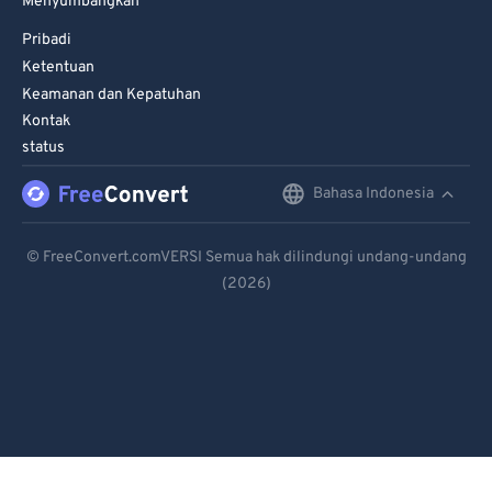
Menyumbangkan
Pribadi
Ketentuan
Keamanan dan Kepatuhan
Kontak
status
Bahasa Indonesia
English
Deutsch
© FreeConvert.comVERSI Semua hak dilindungi undang-undang
(2026)
Español
Français
Português
Italiano
Dutch