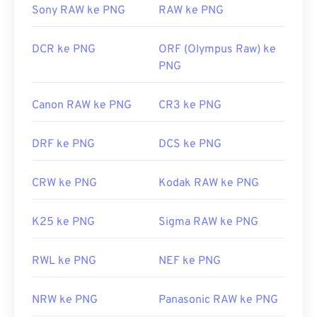
Dikembangkan oleh:
PNG Development Group
Sony RAW ke PNG
RAW ke PNG
Rilis Awal:
1 Oktober 1996
DCR ke PNG
ORF (Olympus Raw) ke
Tautan yang berguna:
PNG
Artikel LifeWire tentang PNG
Artikel Wiki tentang PNG
Canon RAW ke PNG
CR3 ke PNG
Alat PNG Terkait:
DRF ke PNG
DCS ke PNG
Gunakan
Pemilih Warna
kami untuk memilih warna
dari gambar
CRW ke PNG
Kodak RAW ke PNG
K25 ke PNG
Sigma RAW ke PNG
RWL ke PNG
NEF ke PNG
NRW ke PNG
Panasonic RAW ke PNG