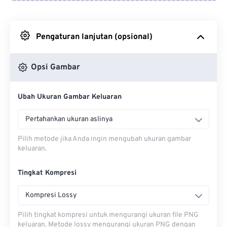
Dari Google Drive
Pengaturan lanjutan (opsional)
Dari OneDrive
Opsi Gambar
Dari Url
Ubah Ukuran Gambar Keluaran
Pertahankan ukuran aslinya
Pilih metode jika Anda ingin mengubah ukuran gambar
keluaran.
Tingkat Kompresi
Kompresi Lossy
Pilih tingkat kompresi untuk mengurangi ukuran file PNG
keluaran. Metode lossy mengurangi ukuran PNG dengan