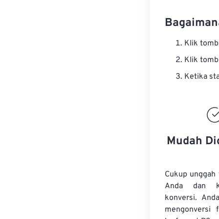
Bagaimana
Klik tom
Klik tom
Ketika st
Mudah Di
Cukup unggah 
Anda dan k
konversi. And
mengonversi