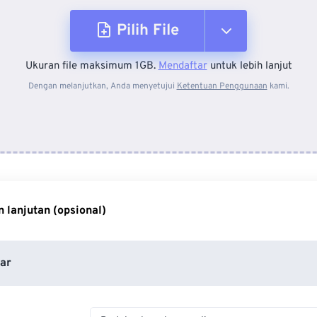
Pilih File
Ukuran file maksimum 1GB.
Mendaftar
untuk lebih lanjut
Dari Perangkat
Dengan melanjutkan, Anda menyetujui
Ketentuan Penggunaan
kami.
Dari Dropbox
Dari Google Drive
 lanjutan (opsional)
Dari OneDrive
ar
Dari Url