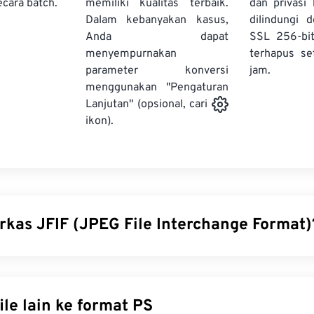
ecara batch.
memiliki kualitas terbaik.
dan privasi
Dalam kebanyakan kasus,
dilindungi 
Anda dapat
SSL 256-bi
menyempurnakan
terhapus se
parameter konversi
jam.
menggunakan "Pengaturan
Lanjutan" (opsional, cari
ikon).
erkas JFIF (JPEG File Interchange Format)
change Format (JFIF) adalah jenis berkas sederhana yang memf
bar JPEG. Standar JFIF mencakup JPG, JPEG, JPE, JIF, dan JFI
ganti nama JFIF ke salah satu jenis berkas ini, dan kompresi 
Konversi file lain ke format PS