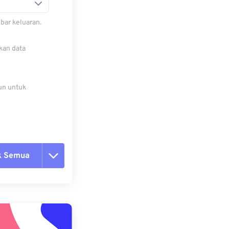
bar keluaran.
kan data
un untuk
k Semua
ang semua opsi
 dari Preset