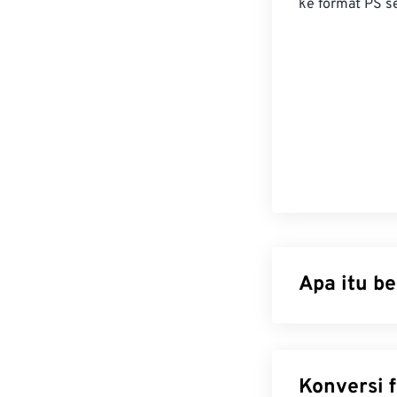
ke format PS s
Apa itu b
JPEG File Inter
pertukaran gam
Anda dapat meng