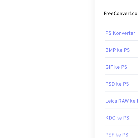
berkas akan te
Bagaimana
Program stand
PS Konverter
berbagai platf
berikut:
Adobe 
PhotoFiltre Stu
BMP ke PS
Meskipun JFIF 
GIF ke PS
dengan ekstensi
ekstensi berka
secara default 
PSD ke PS
Dikembangkan 
Leica RAW ke 
Rilis Awal:
199
Tautan yang b
KDC ke PS
https://en.wik
PEF ke PS