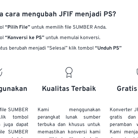
 cara mengubah JFIF menjadi PS?
bol
“Pilih File”
untuk memilih file SUMBER Anda.
bol
“Konversi ke PS”
untuk memulai konversi.
atus berubah menjadi “Selesai” klik tombol
“Unduh PS”
gunakan
Kualitas Terbaik
Grati
file SUMBER
Kami menggunakan
Konverter J
lik tombol
perangkat lunak sumber
gratis dan
a juga dapat
terbuka dan khusus untuk
peramban 
file SUMBER
memastikan konversi kami
Kami menj