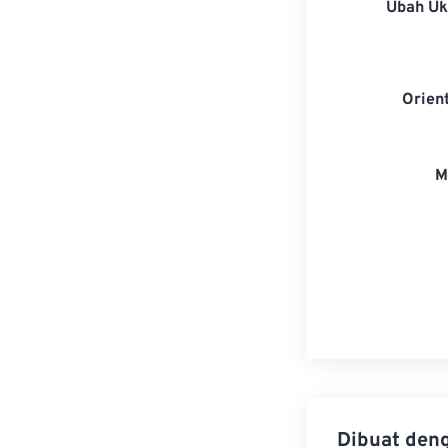
Ubah U
Orien
M
Dibuat den