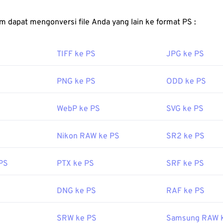
tap sama.
 cara membuka berkas JFIF?
FreeConvert.com dapat mengonversi file Anda yang lain ke format PS :
ar untuk membuka JFIF adalah
XnView MP
, yang gratis dan ber
TIFF ke PS
JPG ke PS
orm. Di Microsoft Windows (Windows), buka JFIF dengan salah 
Premiere Pro
,
Adobe Media Encoder
,
Nero Multimedia Suite
,
dio
.
PNG ke PS
ODD ke PS
dianggap sebagai format berkas minimal, penting untuk diinga
WebP ke PS
SVG ke PS
 ini tidak dapat dibedakan dari JPG. Satu-satunya perbedaan 
snya. Terkadang, Windows 10 akan menyimpan berkas JPG seb
(
sumber
).
Nikon RAW ke PS
SR2 ke PS
oleh:
C-Cube Microsystems
PS
PTX ke PS
SRF ke PS
1
erguna:
DNG ke PS
RAF ke PS
ipedia.org/wiki/Format_Pertukaran_Berkas_JPEG
SRW ke PS
Samsung RAW 