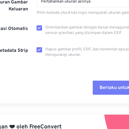
Pertahankan ukuran aslinya
kuran Gambar
Keluaran
Pilih metode jika Anda ingin mengubah ukuran gam
Orientasikan gambar dengan benar mengguna
tasi Otomatis
sensor gravitasi yang disimpan dalam EXIF
Hapus gambar profil, EXIF, dan komentar apa p
etadata Strip
mengurangi ukuran
Berlaku untu
Setel ul
Terapkan
gan
❤️
oleh
FreeConvert