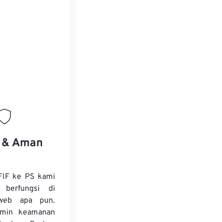
s & Aman
FIF ke PS kami
 berfungsi di
web apa pun.
amin keamanan