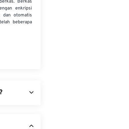
 berkas. Berkas
dengan enkripsi
t dan otomatis
telah beberapa
?
asilitasi
. Intinya,
serta struktur