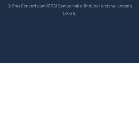
Deutsch
83
83
© FreeConvert.comVERSI Semua hak dilindungi undang-undang
(2026)
Español
84
84
Français
85
85
86
86
Português
87
87
Italiano
88
88
Dutch
89
89
日本語
90
90
91
91
简体中文
92
92
繁體中文
93
93
한국어
94
94
Svenska
95
95