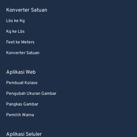
57
57
57
57
57
57
Konverter Satuan
58
58
58
58
58
58
Lbs ke Kg
59
59
59
59
59
59
Kg ke Lbs
60
60
Feet ke Meters
61
61
Konverter Satuan
62
62
63
63
Aplikasi Web
64
64
Pembuat Kolase
65
65
Pengubah Ukuran Gambar
66
66
Pangkas Gambar
67
67
Pemilih Warna
68
68
Aplikasi Seluler
69
69