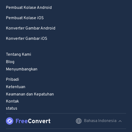
70
70
Pembuat Kolase Android
71
71
Pembuat Kolase iOS
72
72
Konverter Gambar Android
73
73
Konverter Gambar iOS
74
74
Tentang Kami
75
75
Blog
76
76
Menyumbangkan
77
77
Pribadi
Ketentuan
78
78
Keamanan dan Kepatuhan
79
79
Kontak
80
80
status
81
81
Bahasa Indonesia
English
82
82