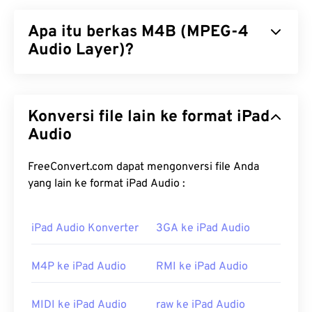
Apa itu berkas M4B (MPEG-4
Audio Layer)?
MPEG-4 Audio Layer (M4B) adalah format berkas
yang menyimpan buku audio dan podcast,
Konversi file lain ke format iPad
terutama yang tersedia di iTunes. Keunggulan
format berkas ini adalah, tidak seperti MPEG-Audio
Audio
Layer III (
MP3
), M4B dapat menyimpan bookmark
digital. Fitur ini memungkinkan pembaca untuk
FreeConvert.com dapat mengonversi file Anda
menjeda dan melanjutkannya nanti, layaknya
yang lain ke format iPad Audio :
bookmark fisik di buku cetak!
iPad Audio Konverter
3GA ke iPad Audio
Bagaimana cara membuka file
M4B?
M4P ke iPad Audio
RMI ke iPad Audio
Program standar untuk membuka berkas M4B
adalah
iTunes
. Untuk akses lintas platform,
MIDI ke iPad Audio
raw ke iPad Audio