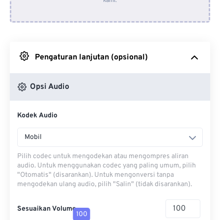
kami.
Dari Dropbox
Dari Google Drive
Pengaturan lanjutan (opsional)
Dari OneDrive
Opsi Audio
Dari Url
Kodek Audio
Mobil
Pilih codec untuk mengodekan atau mengompres aliran
audio. Untuk menggunakan codec yang paling umum, pilih
"Otomatis" (disarankan). Untuk mengonversi tanpa
mengodekan ulang audio, pilih "Salin" (tidak disarankan).
Sesuaikan Volume
100