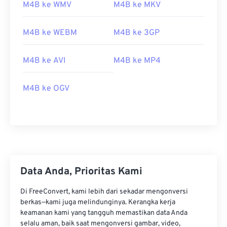
M4B ke WMV
M4B ke MKV
M4B ke WEBM
M4B ke 3GP
M4B ke AVI
M4B ke MP4
M4B ke OGV
00
00
00
00
00
00
00
00
00
00
00
00
00
00
00
00
Data Anda, Prioritas Kami
01
01
01
01
01
01
01
01
Di FreeConvert, kami lebih dari sekadar mengonversi
berkas—kami juga melindunginya. Kerangka kerja
02
02
02
02
02
02
02
02
keamanan kami yang tangguh memastikan data Anda
03
03
03
03
03
03
03
03
selalu aman, baik saat mengonversi gambar, video,