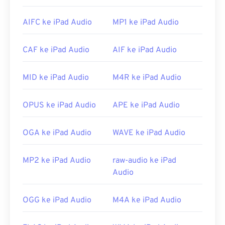
pemutar media VLC
adalah pilihan yang sangat
andal dan berfungsi di Mac OS X dan perangkat
AIFC ke iPad Audio
MP1 ke iPad Audio
seluler.
Di Windows, tersedia beberapa opsi, termasuk
CAF ke iPad Audio
AIF ke iPad Audio
Windows Media Player
,
MediaMonkey
,
Winamp
,
dan
Helium Music Manager
.
MID ke iPad Audio
M4R ke iPad Audio
Dikembangkan oleh:
Apple Inc.
Rilis Awal:
1999
OPUS ke iPad Audio
APE ke iPad Audio
Tautan yang berguna:
OGA ke iPad Audio
WAVE ke iPad Audio
https://www.lifewire.com/apa-itu-format-m4b-
2438562
MP2 ke iPad Audio
raw-audio ke iPad
https://www.lifewire.com/file-m4b-2621958
Audio
OGG ke iPad Audio
M4A ke iPad Audio