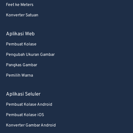
Feet ke Meters
59
59
59
59
59
59
Konverter Satuan
60
60
61
61
Aplikasi Web
62
62
Pembuat Kolase
63
63
Pengubah Ukuran Gambar
64
64
Pangkas Gambar
65
65
Pemilih Warna
66
66
67
67
Aplikasi Seluler
68
68
Pembuat Kolase Android
69
69
Pembuat Kolase iOS
70
70
Konverter Gambar Android
71
71