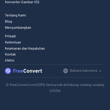
Konverter Gambar iOS
72
72
73
73
Tentang Kami
74
74
Blog
Menyumbangkan
75
75
Pribadi
76
76
Ketentuan
77
77
Keamanan dan Kepatuhan
78
78
Kontak
status
79
79
80
80
Bahasa Indonesia
English
81
81
Deutsch
© FreeConvert.comVERSI Semua hak dilindungi undang-undang
82
82
(2026)
Español
83
83
Français
84
84