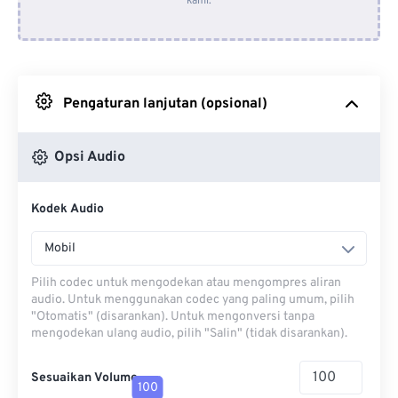
kami.
Dari Dropbox
Dari Google Drive
Pengaturan lanjutan (opsional)
Dari OneDrive
Opsi Audio
Dari Url
Kodek Audio
Mobil
Pilih codec untuk mengodekan atau mengompres aliran
audio. Untuk menggunakan codec yang paling umum, pilih
"Otomatis" (disarankan). Untuk mengonversi tanpa
mengodekan ulang audio, pilih "Salin" (tidak disarankan).
Sesuaikan Volume
100