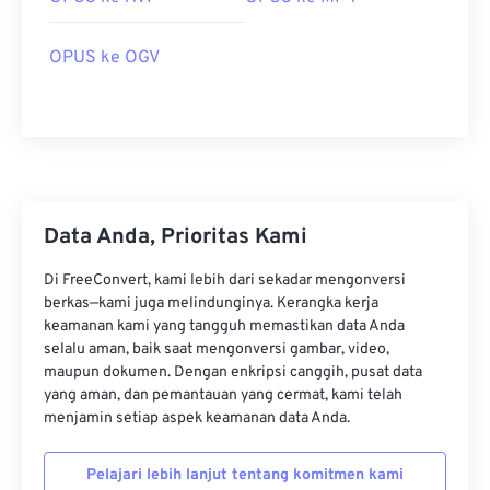
OPUS ke OGV
00
00
00
00
00
00
00
00
Data Anda, Prioritas Kami
00
00
00
00
00
00
00
00
Di FreeConvert, kami lebih dari sekadar mengonversi
berkas—kami juga melindunginya. Kerangka kerja
01
01
01
01
01
01
01
01
keamanan kami yang tangguh memastikan data Anda
selalu aman, baik saat mengonversi gambar, video,
02
02
02
02
02
02
02
02
maupun dokumen. Dengan enkripsi canggih, pusat data
03
03
03
03
03
03
03
03
yang aman, dan pemantauan yang cermat, kami telah
menjamin setiap aspek keamanan data Anda.
04
04
04
04
04
04
04
04
05
05
05
05
05
05
05
05
Pelajari lebih lanjut tentang komitmen kami