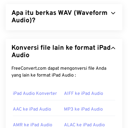
Apa itu berkas WAV (Waveform
Audio)?
Waveform Audio (WAV) adalah format audio digital
terpopuler untuk berkas audio yang tidak
Konversi file lain ke format iPad
terkompresi. WAV merupakan hasil iterasi
Resource Interchange File Format (RIFF)
Audio
antara
IBM dan Windows. Berkas WAV jauh lebih besar
daripada berkas
M4A
dan
MP3
, sehingga kurang
FreeConvert.com dapat mengonversi file Anda
praktis untuk penggunaan konsumen pada
yang lain ke format iPad Audio :
pemutar portabel. Namun, kualitasnya memang
melampaui M4A dan MP3.
iPad Audio Konverter
AIFF ke iPad Audio
Bagaimana cara membuka berkas
WAV?
AAC ke iPad Audio
MP3 ke iPad Audio
Pemutar bawaan untuk membuka berkas WAV
AMR ke iPad Audio
ALAC ke iPad Audio