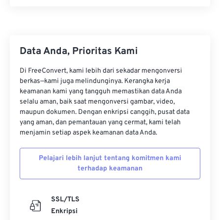
00
00
00
00
00
00
00
00
01
01
01
01
01
01
01
01
02
02
02
02
02
02
02
02
Data Anda, Prioritas Kami
03
03
03
03
03
03
03
03
Di FreeConvert, kami lebih dari sekadar mengonversi
04
04
04
04
04
04
04
04
berkas—kami juga melindunginya. Kerangka kerja
keamanan kami yang tangguh memastikan data Anda
05
05
05
05
05
05
05
05
selalu aman, baik saat mengonversi gambar, video,
06
06
06
06
06
06
06
06
maupun dokumen. Dengan enkripsi canggih, pusat data
yang aman, dan pemantauan yang cermat, kami telah
07
07
07
07
07
07
07
07
menjamin setiap aspek keamanan data Anda.
08
08
08
08
08
08
08
08
Pelajari lebih lanjut tentang komitmen kami
09
09
09
09
09
09
09
09
terhadap keamanan
10
10
10
10
10
10
10
10
11
11
11
11
11
11
11
11
SSL/TLS
12
12
12
12
12
12
12
12
Enkripsi