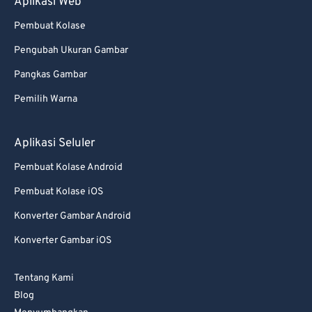
Aplikasi Web
66
66
Pembuat Kolase
67
67
Pengubah Ukuran Gambar
68
68
Pangkas Gambar
69
69
Pemilih Warna
70
70
71
71
Aplikasi Seluler
72
72
Pembuat Kolase Android
73
73
Pembuat Kolase iOS
74
74
Konverter Gambar Android
75
75
Konverter Gambar iOS
76
76
77
77
Tentang Kami
Blog
78
78