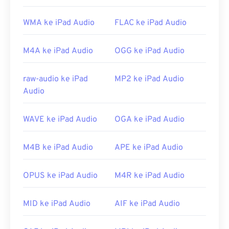
adalah
Windows Media Player
. Sebagai alternatif,
program seperti
iTunes
,
VLC Media Player
, dan
WMA ke iPad Audio
FLAC ke iPad Audio
QuickTime
juga dapat digunakan untuk membuka
dan memutar berkas WAV.
M4A ke iPad Audio
OGG ke iPad Audio
Karena kualitas berkas
WAV
yang lebih tinggi dan
tidak terkompresi, berkas ini cocok untuk diimpor
raw-audio ke iPad
MP2 ke iPad Audio
ke program penyuntingan, produksi, dan
Audio
manipulasi musik.
UltraMixer
adalah program
perangkat lunak lintas sistem operasi untuk deejay
yang dapat menjalankan berkas WAV dengan baik.
WAVE ke iPad Audio
OGA ke iPad Audio
Elmedia Player
juga mendukung berkas WAV.
Dikembangkan oleh:
Microsoft
,
IBM
M4B ke iPad Audio
APE ke iPad Audio
Rilis Awal:
1991
OPUS ke iPad Audio
M4R ke iPad Audio
Tautan yang berguna:
https://en.wikipedia.org/wiki/WAV
MID ke iPad Audio
AIF ke iPad Audio
https://www.techopedia.com/definisi/12636/bentuk-
gelombang-audio-wav