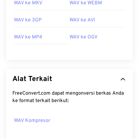
WAV ke MKV
WAV ke WEBM
WAV ke 3GP
WAV ke AVI
WAV ke MP4
WAV ke OGV
Alat Terkait
FreeConvert.com dapat mengonversi berkas Anda
ke format terkait berikut:
WAV Kompresor
00
00
00
00
00
00
00
00