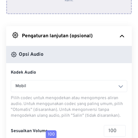
kami.
Dari Dropbox
Dari Google Drive
Pengaturan lanjutan (opsional)
Dari OneDrive
Opsi Audio
Dari Url
Kodek Audio
Mobil
Pilih codec untuk mengodekan atau mengompres aliran
audio. Untuk menggunakan codec yang paling umum, pilih
"Otomatis" (disarankan). Untuk mengonversi tanpa
mengodekan ulang audio, pilih "Salin" (tidak disarankan).
Sesuaikan Volume
100