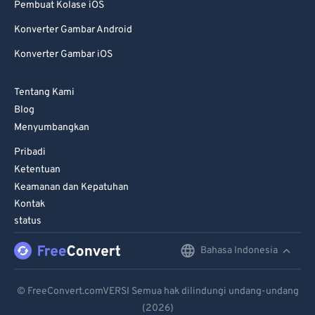
Pembuat Kolase iOS
71
71
Konverter Gambar Android
72
72
Konverter Gambar iOS
73
73
74
74
Tentang Kami
Blog
75
75
Menyumbangkan
76
76
Pribadi
77
77
Ketentuan
78
78
Keamanan dan Kepatuhan
Kontak
79
79
status
80
80
Bahasa Indonesia
English
81
81
82
82
Deutsch
© FreeConvert.comVERSI Semua hak dilindungi undang-undang
83
83
(2026)
Español