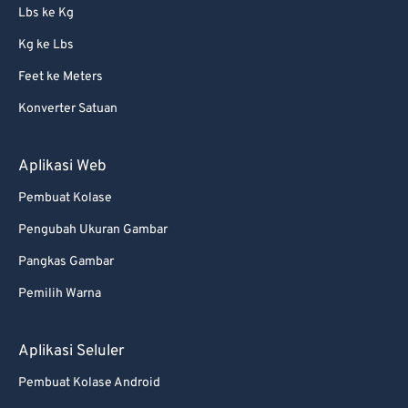
Lbs ke Kg
58
58
58
58
58
58
Kg ke Lbs
59
59
59
59
59
59
Feet ke Meters
60
60
Konverter Satuan
61
61
62
62
Aplikasi Web
63
63
Pembuat Kolase
64
64
Pengubah Ukuran Gambar
65
65
Pangkas Gambar
66
66
Pemilih Warna
67
67
68
68
Aplikasi Seluler
69
69
Pembuat Kolase Android
70
70