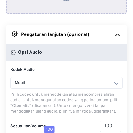
kami.
Dari Dropbox
Dari Google Drive
Pengaturan lanjutan (opsional)
Dari OneDrive
Opsi Audio
Dari Url
Kodek Audio
Mobil
Pilih codec untuk mengodekan atau mengompres aliran
audio. Untuk menggunakan codec yang paling umum, pilih
"Otomatis" (disarankan). Untuk mengonversi tanpa
mengodekan ulang audio, pilih "Salin" (tidak disarankan).
Sesuaikan Volume
100