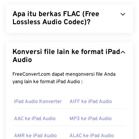
Apa itu berkas FLAC (Free
Lossless Audio Codec)?
Free Lossless Audio Codec (FLAC) adalah format
berkas yang mengecilkan ukuran berkas audio.
Konversi file lain ke format iPad
Sesuai dengan kata "
lossless
" pada namanya,
FLAC tidak mengakibatkan penurunan kualitas
Audio
audio maupun data asli. FLAC mencapai hal ini
dengan menggunakan
algoritma
yang
FreeConvert.com dapat mengonversi file Anda
mengompresi berkas hingga sekitar 50 hingga 70
yang lain ke format iPad Audio :
persen dari ukuran aslinya.
iPad Audio Konverter
AIFF ke iPad Audio
Bagaimana cara membuka berkas
FLAC?
AAC ke iPad Audio
MP3 ke iPad Audio
Program standar untuk membuka berkas FLAC
adalah
VLC Media Player
. Detail lain tentang FLAC
AMR ke iPad Audio
ALAC ke iPad Audio