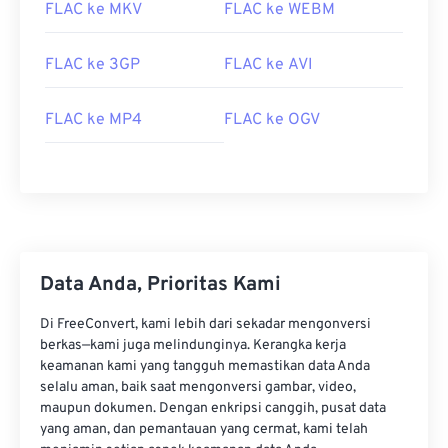
FLAC ke MKV
FLAC ke WEBM
FLAC ke 3GP
FLAC ke AVI
FLAC ke MP4
FLAC ke OGV
00
00
00
00
00
00
00
00
Data Anda, Prioritas Kami
00
00
00
00
00
00
00
00
Di FreeConvert, kami lebih dari sekadar mengonversi
01
01
01
01
01
01
01
01
berkas—kami juga melindunginya. Kerangka kerja
02
02
02
02
02
02
02
02
keamanan kami yang tangguh memastikan data Anda
selalu aman, baik saat mengonversi gambar, video,
03
03
03
03
03
03
03
03
maupun dokumen. Dengan enkripsi canggih, pusat data
yang aman, dan pemantauan yang cermat, kami telah
04
04
04
04
04
04
04
04