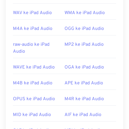
antara lain tidak dipatenkan, memungkinkan
pemutaran musik, kompatibel dengan
Telephony
WAV ke iPad Audio
WMA ke iPad Audio
Application Programming Interface (TAPI)
, dan
tidak tunduk pada
manajemen hak digital (DRM)
.
M4A ke iPad Audio
OGG ke iPad Audio
Selain itu,
codec
yang dapat
mengimplementasikan FLAC antara lain
FFmpeg
,
raw-audio ke iPad
MP2 ke iPad Audio
Flake
, dan
FLACCL
untuk enkode, serta
Audiocogs
Audio
untuk dekode. Terakhir, sesuai dengan kata
"gratis" pada namanya,
FLAC
adalah perangkat
lunak
sumber terbuka
.
WAVE ke iPad Audio
OGA ke iPad Audio
Dikembangkan oleh:
Yayasan Xiph.Org
M4B ke iPad Audio
APE ke iPad Audio
Rilis Awal:
2001
Tautan yang berguna:
OPUS ke iPad Audio
M4R ke iPad Audio
https://en.wikipedia.org/wiki/FLAC
https://xiph.org/flac/
MID ke iPad Audio
AIF ke iPad Audio