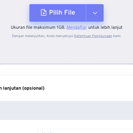
Pilih File
Ukuran file maksimum 1GB.
Mendaftar
untuk lebih lanjut
Dari Perangkat
Dengan melanjutkan, Anda menyetujui
Ketentuan Penggunaan
kami.
Dari Dropbox
Dari Google Drive
 lanjutan (opsional)
Dari OneDrive
Dari Url