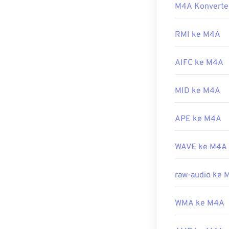
M4A Konverte
Dikembangkan 
Berkas M4A dap
iTunes
,
QuickT
Rilis Awal:
199
program defaul
RMI ke M4A
Tautan yang b
adalah Windows
menyorot berka
https://en.wik
AIFC ke M4A
Selain itu, M4A
https://mpeg.c
Winamp
, dan s
MID ke M4A
Dikembangkan 
APE ke M4A
Rilis Awal:
200
Tautan yang b
WAVE ke M4A
https://en.wik
https://www.lo
raw-audio ke 
WMA ke M4A