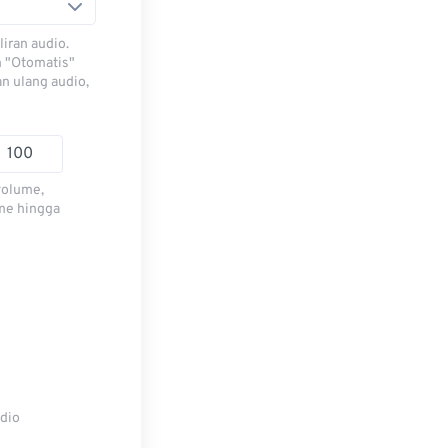
iran audio.
h "Otomatis"
n ulang audio,
volume,
me hingga
udio