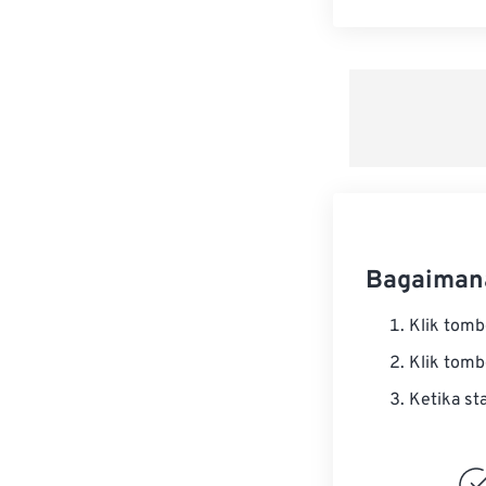
Bagaiman
Klik tom
Klik tom
Ketika st