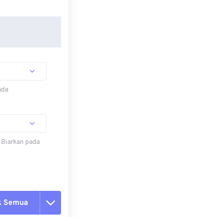
ada
 Biarkan pada
k Semua