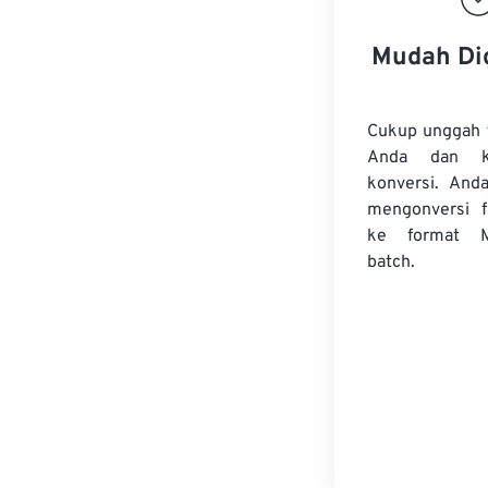
Mudah Di
Cukup unggah 
Anda dan k
konversi. And
mengonversi
ke format 
batch.