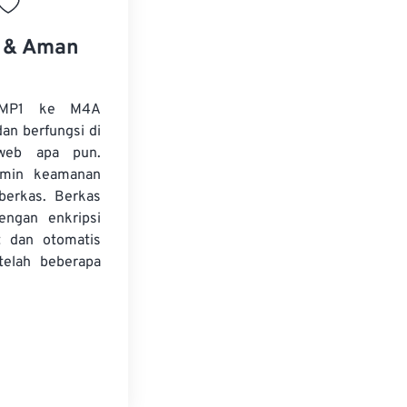
s & Aman
 MP1 ke M4A
dan berfungsi di
web apa pun.
amin keamanan
 berkas. Berkas
dengan enkripsi
t dan otomatis
telah beberapa