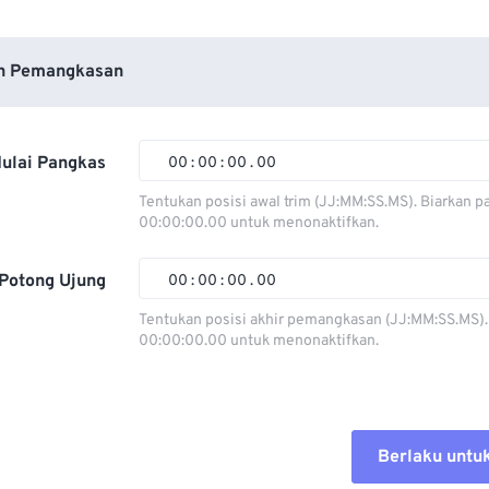
n Pemangkasan
ulai Pangkas
00
:
00
:
00
.
00
Tentukan posisi awal trim (JJ:MM:SS.MS). Biarkan p
00:00:00.00 untuk menonaktifkan.
00
00
00
00
01
01
01
01
Potong Ujung
00
:
00
:
00
.
00
02
02
02
02
Tentukan posisi akhir pemangkasan (JJ:MM:SS.MS).
00:00:00.00 untuk menonaktifkan.
03
03
03
03
00
00
00
00
04
04
04
04
01
01
01
01
05
05
05
05
02
02
02
02
Berlaku untu
06
06
06
06
03
03
03
03