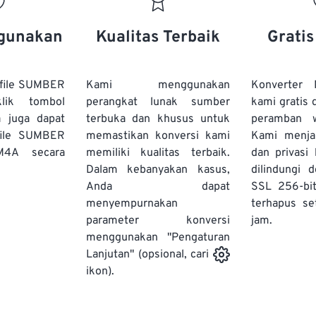
20
20
20
20
17
17
17
17
21
21
21
21
18
18
18
18
gunakan
Kualitas Terbaik
Grati
22
22
22
22
19
19
19
19
23
23
23
23
20
20
20
20
file SUMBER
Kami menggunakan
Konverter
24
24
24
lik tombol
perangkat lunak sumber
kami gratis 
21
21
21
21
a juga dapat
terbuka dan khusus untuk
peramban 
25
25
25
22
22
22
22
file SUMBER
memastikan konversi kami
Kami menj
26
26
26
M4A secara
memiliki kualitas terbaik.
23
23
23
23
dan privasi
Dalam kebanyakan kasus,
dilindungi 
27
27
27
24
24
24
Anda dapat
SSL 256-bi
28
28
28
25
25
25
menyempurnakan
terhapus se
parameter konversi
29
29
29
jam.
26
26
26
menggunakan "Pengaturan
30
30
30
27
27
27
Lanjutan" (opsional, cari
31
31
31
ikon).
28
28
28
32
32
32
29
29
29