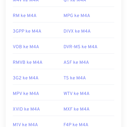
M4V ke M4A
QT ke M4A
Bagi pengguna Apple, iTunes adalah program
default untuk membuka berkas M4A. Bagi
pengguna Windows, program default-nya adalah
RM ke M4A
MPG ke M4A
Windows Media Player. Pengguna juga dapat
melihat pratinjau berkas M4A dengan menyorot
3GPP ke M4A
DIVX ke M4A
berkas dan menekan spasi.
Selain itu, M4A dibuka di
pemutar media VLC
,
VOB ke M4A
DVR-MS ke M4A
Adobe Premiere Pro
,
Elmedia Player
,
Winamp
,
dan sejumlah program lainnya.
RMVB ke M4A
ASF ke M4A
Dikembangkan oleh:
ISO
/
IEC
,
Moving Pictures
Experts Group
3G2 ke M4A
TS ke M4A
Rilis Awal:
2001
MPV ke M4A
WTV ke M4A
Tautan yang berguna:
https://en.wikipedia.org/wiki/MPEG-4_Bagian_14
XVID ke M4A
MXF ke M4A
https://www.loc.gov/preservation/digital/formats/fdd/
M1V ke M4A
F4P ke M4A