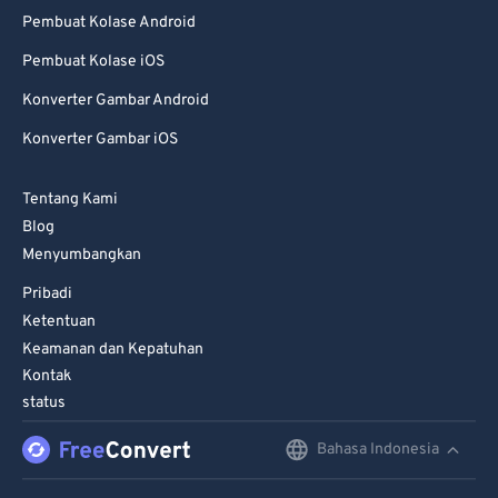
79
79
Pembuat Kolase Android
80
80
Pembuat Kolase iOS
81
81
Konverter Gambar Android
82
82
Konverter Gambar iOS
83
83
84
84
Tentang Kami
Blog
85
85
Menyumbangkan
86
86
Pribadi
87
87
Ketentuan
88
88
Keamanan dan Kepatuhan
Kontak
89
89
status
90
90
Bahasa Indonesia
English
91
91
Deutsch