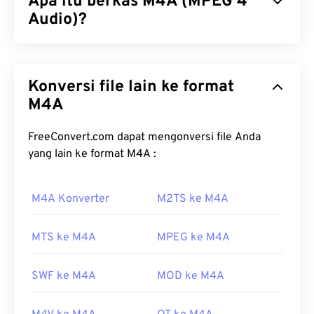
Apa itu berkas M4A (MPEG 4
Audio)?
MPEG 4 Audio (M4A) mengompres dan
mengodekan berkas audio menggunakan salah
Konversi file lain ke format
satu dari dua algoritma coder-decoder:
Advanced
Audio Coding (AAC)
M4A
atau
Apple Lossless Audio
Codec (ALAC)
. Berkas M4A berukuran lebih kecil
namun kualitasnya lebih baik daripada berkas
MP3
FreeConvert.com dapat mengonversi file Anda
, yang memiliki kesamaan paling banyak,
yang lain ke format M4A :
dibandingkan
dengan semua format berkas audio
lainnya.
M4A Konverter
M2TS ke M4A
Bagaimana cara membuka file
M4A?
MTS ke M4A
MPEG ke M4A
Berkas M4A dapat dibuka di sebagian besar
SWF ke M4A
MOD ke M4A
program pemutaran audio populer, termasuk
iTunes
,
QuickTime
, dan
Windows Media Player
.