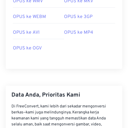
OPUS ke WMV
OPUS ke MKV
00
00
00
00
00
00
00
00
01
01
01
01
01
01
01
01
OPUS ke WEBM
OPUS ke 3GP
02
02
02
02
02
02
02
02
03
03
03
03
03
03
03
03
OPUS ke AVI
OPUS ke MP4
04
04
04
04
04
04
04
04
OPUS ke OGV
05
05
05
05
05
05
05
05
06
06
06
06
06
06
06
06
07
07
07
07
07
07
07
07
08
08
08
08
08
08
08
08
09
09
09
09
09
09
09
09
Data Anda, Prioritas Kami
10
10
10
10
10
10
10
10
Di FreeConvert, kami lebih dari sekadar mengonversi
11
11
11
11
11
11
11
11
berkas—kami juga melindunginya. Kerangka kerja
keamanan kami yang tangguh memastikan data Anda
12
12
12
12
12
12
12
12
selalu aman, baik saat mengonversi gambar, video,