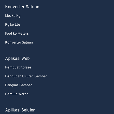
66
66
Konverter Satuan
67
67
Lbs ke Kg
68
68
Kg ke Lbs
69
69
Feet ke Meters
70
70
Konverter Satuan
71
71
72
72
Aplikasi Web
73
73
Pembuat Kolase
74
74
Pengubah Ukuran Gambar
75
75
Pangkas Gambar
76
76
Pemilih Warna
77
77
78
78
Aplikasi Seluler