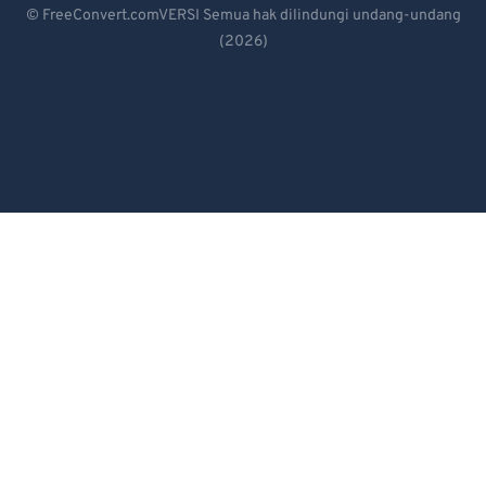
92
92
© FreeConvert.comVERSI Semua hak dilindungi undang-undang
93
93
(2026)
Español
94
94
Français
95
95
Português
96
96
Italiano
97
97
Dutch
98
98
99
99
日本語
简体中文
繁體中文
한국어
Svenska