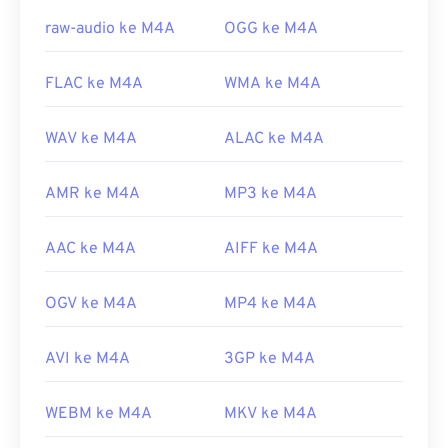
raw-audio ke M4A
OGG ke M4A
Tautan yang berguna:
https://en.wikipedia.org/wiki/MPEG-4_Bagian_14
FLAC ke M4A
WMA ke M4A
https://www.loc.gov/preservation/digital/formats/fdd/
WAV ke M4A
ALAC ke M4A
AMR ke M4A
MP3 ke M4A
AAC ke M4A
AIFF ke M4A
OGV ke M4A
MP4 ke M4A
AVI ke M4A
3GP ke M4A
WEBM ke M4A
MKV ke M4A