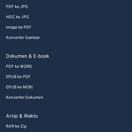
PDF ke JPG
51
51
51
51
51
51
HEIC ke JPG
52
52
52
52
52
52
Image ke PDF
53
53
53
53
53
53
Konverter Gambar
54
54
54
54
54
54
55
55
55
55
55
55
Dokumen & E-book
56
56
56
56
56
56
PDF ke WORD
57
57
57
57
57
57
EPUB ke PDF
58
58
58
58
58
58
EPUB ke MOBI
59
59
59
59
59
59
Konverter Dokumen
60
60
61
61
Arsip & Waktu
62
62
RAR ke Zip
63
63