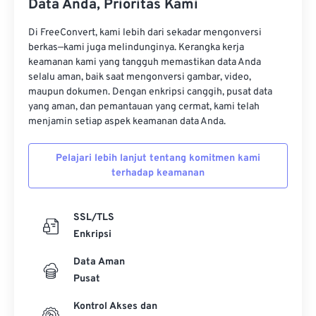
Data Anda, Prioritas Kami
11
11
11
11
11
11
11
11
12
12
12
12
12
12
12
12
Di FreeConvert, kami lebih dari sekadar mengonversi
berkas—kami juga melindunginya. Kerangka kerja
13
13
13
13
13
13
13
13
keamanan kami yang tangguh memastikan data Anda
selalu aman, baik saat mengonversi gambar, video,
14
14
14
14
14
14
14
14
maupun dokumen. Dengan enkripsi canggih, pusat data
15
15
15
15
15
15
15
15
yang aman, dan pemantauan yang cermat, kami telah
menjamin setiap aspek keamanan data Anda.
16
16
16
16
16
16
16
16
17
17
17
17
17
17
17
17
Pelajari lebih lanjut tentang komitmen kami
terhadap keamanan
18
18
18
18
18
18
18
18
19
19
19
19
19
19
19
19
SSL/TLS
20
20
20
20
20
20
20
20
Enkripsi
21
21
21
21
21
21
21
21
Data Aman
22
22
22
22
22
22
22
22
Pusat
23
23
23
23
23
23
23
23
Kontrol Akses dan