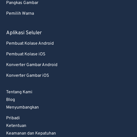
Pangkas Gambar
77
77
Pemilih Warna
78
78
79
79
Aplikasi Seluler
80
80
Pembuat Kolase Android
81
81
Pembuat Kolase iOS
82
82
Konverter Gambar Android
83
83
Konverter Gambar iOS
84
84
85
85
Tentang Kami
86
86
Blog
Menyumbangkan
87
87
Pribadi
88
88
Ketentuan
89
89
Keamanan dan Kepatuhan