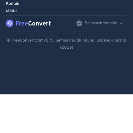
90
90
Kontak
status
91
91
92
92
Bahasa Indonesia
English
93
93
Deutsch
© FreeConvert.comVERSI Semua hak dilindungi undang-undang
94
94
(2026)
Español
95
95
Français
96
96
Português
97
97
98
98
Italiano
99
99
Dutch
日本語
简体中文