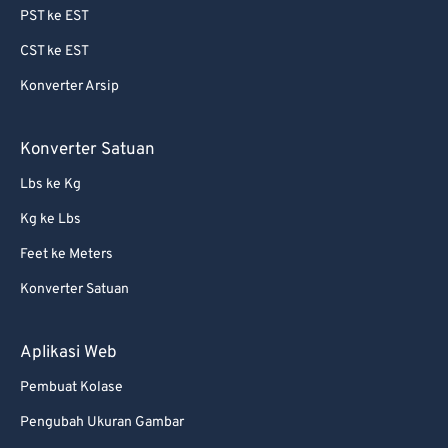
PST ke EST
64
64
CST ke EST
65
65
Konverter Arsip
66
66
67
67
Konverter Satuan
68
68
Lbs ke Kg
69
69
Kg ke Lbs
70
70
Feet ke Meters
71
71
Konverter Satuan
72
72
73
73
Aplikasi Web
74
74
Pembuat Kolase
75
75
Pengubah Ukuran Gambar
76
76