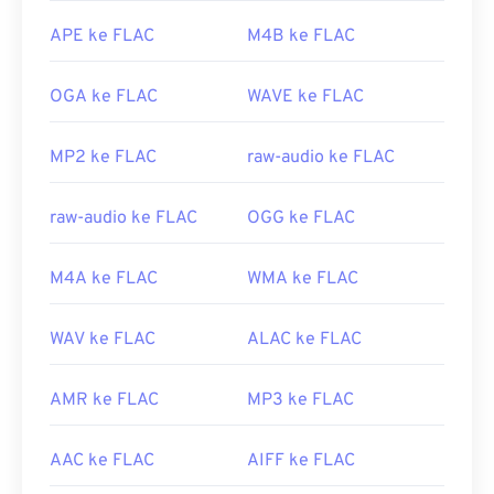
untuk dekode. Terakhir, sesuai dengan kata
https://mpeg.chiariglione.org/standar/mpeg-1.html
"gratis" pada namanya,
FLAC
adalah perangkat
APE ke FLAC
M4B ke FLAC
lunak
sumber terbuka
.
Dikembangkan oleh:
Yayasan Xiph.Org
OGA ke FLAC
WAVE ke FLAC
Rilis Awal:
2001
MP2 ke FLAC
raw-audio ke FLAC
Tautan yang berguna:
https://en.wikipedia.org/wiki/FLAC
raw-audio ke FLAC
OGG ke FLAC
https://xiph.org/flac/
M4A ke FLAC
WMA ke FLAC
WAV ke FLAC
ALAC ke FLAC
AMR ke FLAC
MP3 ke FLAC
AAC ke FLAC
AIFF ke FLAC