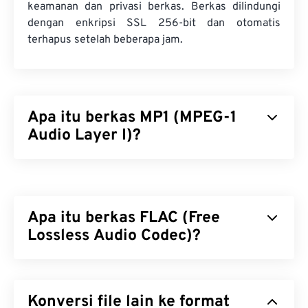
keamanan dan privasi berkas. Berkas dilindungi
dengan enkripsi SSL 256-bit dan otomatis
terhapus setelah beberapa jam.
Apa itu berkas MP1 (MPEG-1
Audio Layer I)?
MPEG-1 Audio Layer 1 (MP1) adalah versi standar
audio
MPEG
yang lebih awal dan lebih sederhana.
MP1 sebagian besar sudah usang, tetapi masih
Apa itu berkas FLAC (Free
didukung. MP1 merupakan bagian dari format
Kaset Kompak Digital (DCC)
Lossless Audio Codec)?
. Hampir semua
berkas berformat MP1 digantikan oleh format
berkas
MPEG-1 Audio Layer II (MP2)
dan
MPEG-1
Free Lossless Audio Codec (FLAC) adalah format
Audio Layer III atau MPEG-2 Audio Layer III (MP3)
berkas yang mengecilkan ukuran berkas audio.
yang lebih
Konversi file lain ke format
baru.
Sesuai dengan kata "
lossless
" pada namanya,