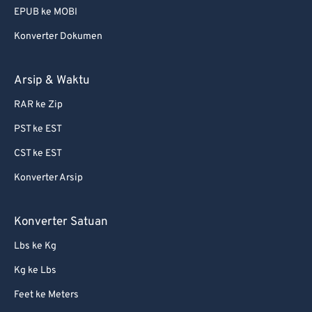
EPUB ke MOBI
61
61
Konverter Dokumen
62
62
63
63
Arsip & Waktu
64
64
RAR ke Zip
65
65
PST ke EST
66
66
CST ke EST
67
67
Konverter Arsip
68
68
69
69
Konverter Satuan
70
70
Lbs ke Kg
71
71
Kg ke Lbs
72
72
Feet ke Meters
73
73