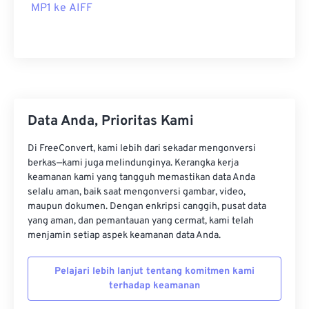
MP1 ke AIFF
08
08
08
08
08
08
08
08
09
09
09
09
09
09
09
09
10
10
10
10
10
10
10
10
11
11
11
11
11
11
11
11
12
12
12
12
12
12
12
12
Data Anda, Prioritas Kami
13
13
13
13
13
13
13
13
Di FreeConvert, kami lebih dari sekadar mengonversi
14
14
14
14
14
14
14
14
berkas—kami juga melindunginya. Kerangka kerja
15
15
15
15
15
15
15
15
keamanan kami yang tangguh memastikan data Anda
selalu aman, baik saat mengonversi gambar, video,
16
16
16
16
16
16
16
16
maupun dokumen. Dengan enkripsi canggih, pusat data
yang aman, dan pemantauan yang cermat, kami telah
17
17
17
17
17
17
17
17
menjamin setiap aspek keamanan data Anda.
18
18
18
18
18
18
18
18
19
19
19
19
19
19
19
19
Pelajari lebih lanjut tentang komitmen kami
terhadap keamanan
20
20
20
20
20
20
20
20