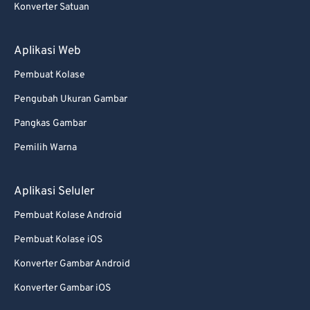
Konverter Satuan
74
74
75
75
Aplikasi Web
76
76
Pembuat Kolase
77
77
Pengubah Ukuran Gambar
78
78
Pangkas Gambar
79
79
Pemilih Warna
80
80
81
81
Aplikasi Seluler
82
82
Pembuat Kolase Android
83
83
Pembuat Kolase iOS
84
84
Konverter Gambar Android
85
85
Konverter Gambar iOS
86
86