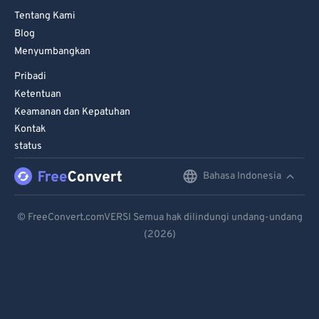
87
87
Tentang Kami
Blog
88
88
Menyumbangkan
89
89
Pribadi
90
90
Ketentuan
91
91
Keamanan dan Kepatuhan
Kontak
92
92
status
93
93
Bahasa Indonesia
English
94
94
95
95
Deutsch
© FreeConvert.comVERSI Semua hak dilindungi undang-undang
96
96
(2026)
Español
97
97
Français
98
98
Português
99
99