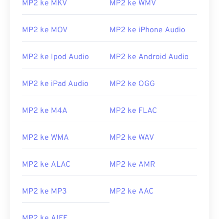
MP2 ke MKV
MP2 ke WMV
02
02
02
02
02
02
02
02
03
03
03
03
03
03
03
03
MP2 ke MOV
MP2 ke iPhone Audio
04
04
04
04
04
04
04
04
MP2 ke Ipod Audio
MP2 ke Android Audio
05
05
05
05
05
05
05
05
06
06
06
06
06
06
06
06
MP2 ke iPad Audio
MP2 ke OGG
07
07
07
07
07
07
07
07
08
08
08
08
08
08
08
08
MP2 ke M4A
MP2 ke FLAC
09
09
09
09
09
09
09
09
MP2 ke WMA
MP2 ke WAV
10
10
10
10
10
10
10
10
11
11
11
11
11
11
11
11
MP2 ke ALAC
MP2 ke AMR
12
12
12
12
12
12
12
12
13
13
13
13
13
13
13
13
MP2 ke MP3
MP2 ke AAC
14
14
14
14
14
14
14
14
MP2 ke AIFF