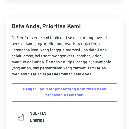
28
28
28
28
28
28
29
29
29
29
29
29
30
30
30
30
30
30
Data Anda, Prioritas Kami
31
31
31
31
31
31
Di FreeConvert, kami lebih dari sekadar mengonversi
32
32
32
32
32
32
berkas—kami juga melindunginya. Kerangka kerja
33
33
33
33
33
33
keamanan kami yang tangguh memastikan data Anda
selalu aman, baik saat mengonversi gambar, video,
34
34
34
34
34
34
maupun dokumen. Dengan enkripsi canggih, pusat data
yang aman, dan pemantauan yang cermat, kami telah
35
35
35
35
35
35
menjamin setiap aspek keamanan data Anda.
36
36
36
36
36
36
37
37
37
37
37
37
Pelajari lebih lanjut tentang komitmen kami
terhadap keamanan
38
38
38
38
38
38
39
39
39
39
39
39
SSL/TLS
40
40
40
40
40
40
Enkripsi
41
41
41
41
41
41