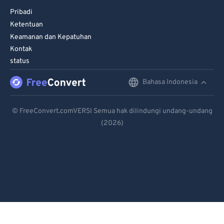
Pribadi
Ketentuan
Keamanan dan Kepatuhan
Kontak
status
Bahasa Indonesia
English
Deutsch
© FreeConvert.comVERSI Semua hak dilindungi undang-undang
(2026)
Español
Français
Português
Italiano
Dutch