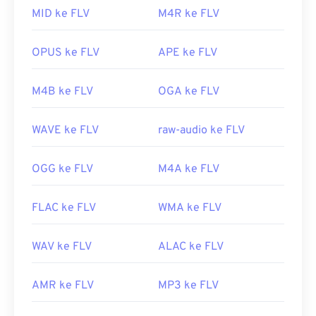
Tautan yang berguna:
tetapi mendukung tag metadata.
MID ke FLV
M4R ke FLV
https://en.wikipedia.org/wiki/MPEG-
Karena FLV didasarkan pada standar terbuka,
1_Audio_Layer_II
format ini dapat dibuka di banyak produk non-
OPUS ke FLV
APE ke FLV
https://mpeg.chiariglione.org/standar/mpeg-
Adobe. Program lain yang dapat membuka FLV
1/audio
antara lain
VLC Media Player
,
Zoom Player
,
M4B ke FLV
OGA ke FLV
RealNetworks RealPlayer Cloud
,
Eltima Elmedia
Player
, dan
lainnya
.
WAVE ke FLV
raw-audio ke FLV
Dikembangkan oleh:
Adobe
Rilis awal:
2003
OGG ke FLV
M4A ke FLV
Tautan yang berguna:
FLAC ke FLV
WMA ke FLV
https://en.wikipedia.org/wiki/Flash_Video
https://www.lifewire.com/file-flv
WAV ke FLV
ALAC ke FLV
AMR ke FLV
MP3 ke FLV