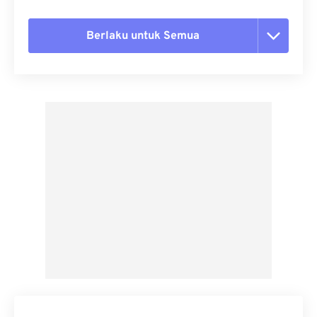
Berlaku untuk Semua
Setel ulang semua opsi
Terapkan dari Preset
Simpan sebagai Preset