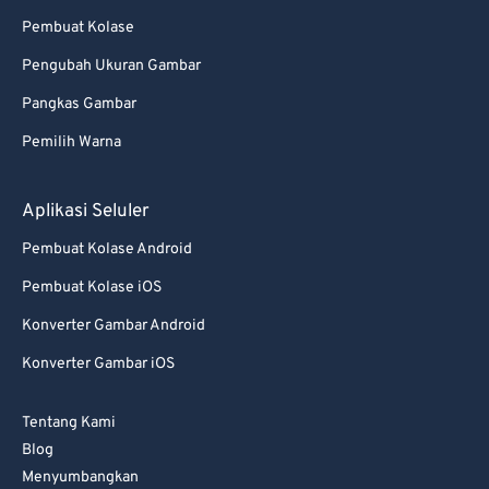
94
94
Pembuat Kolase
95
95
Pengubah Ukuran Gambar
96
96
Pangkas Gambar
97
97
Pemilih Warna
98
98
99
99
Aplikasi Seluler
Pembuat Kolase Android
Pembuat Kolase iOS
Konverter Gambar Android
Konverter Gambar iOS
Tentang Kami
Blog
Menyumbangkan