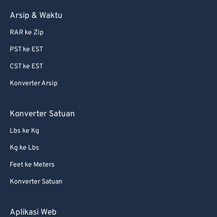
81
81
Arsip & Waktu
82
82
RAR ke Zip
83
83
PST ke EST
84
84
CST ke EST
85
85
Konverter Arsip
86
86
87
87
Konverter Satuan
88
88
Lbs ke Kg
89
89
Kg ke Lbs
90
90
Feet ke Meters
91
91
Konverter Satuan
92
92
93
93
Aplikasi Web