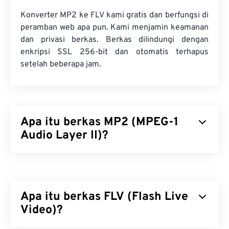
Konverter MP2 ke FLV kami gratis dan berfungsi di
peramban web apa pun. Kami menjamin keamanan
dan privasi berkas. Berkas dilindungi dengan
enkripsi SSL 256-bit dan otomatis terhapus
setelah beberapa jam.
Apa itu berkas MP2 (MPEG-1
Audio Layer II)?
MPEG-1 Audio Layer II (MP2) adalah standar
pengkodean audio yang gratis, bersumber terbuka,
dan tidak dipatenkan. Penggunaan umum MP2
Apa itu berkas FLV (Flash Live
meliputi penyiaran audio digital (
DAB
), penyiaran
video digital (
Video)?
DVB
), dan cakram serbaguna digital (
DVD
). Jenis berkas ini lebih umum di kalangan