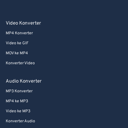
55
55
55
55
55
55
56
56
56
56
56
56
Video Konverter
57
57
57
57
57
57
MP4 Konverter
58
58
58
58
58
58
Video ke GIF
59
59
59
59
59
59
MOV ke MP4
60
60
Konverter Video
61
61
62
62
Audio Konverter
63
63
MP3 Konverter
64
64
MP4 ke MP3
65
65
Video ke MP3
66
66
Konverter Audio
67
67