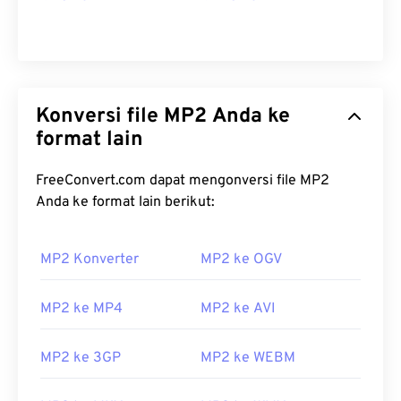
Konversi file MP2 Anda ke
format lain
FreeConvert.com dapat mengonversi file MP2
Anda ke format lain berikut:
MP2 Konverter
MP2 ke OGV
00
00
00
00
00
00
00
00
MP2 ke MP4
MP2 ke AVI
00
00
00
00
00
00
00
00
MP2 ke 3GP
MP2 ke WEBM
01
01
01
01
01
01
01
01