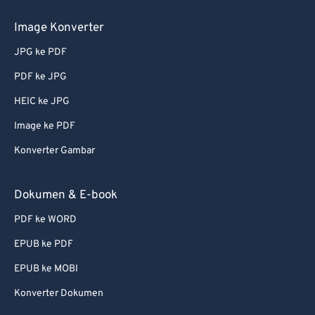
68
68
Image Konverter
69
69
JPG ke PDF
70
70
PDF ke JPG
71
71
HEIC ke JPG
72
72
Image ke PDF
73
73
Konverter Gambar
74
74
75
75
Dokumen & E-book
76
76
PDF ke WORD
77
77
EPUB ke PDF
78
78
EPUB ke MOBI
79
79
Konverter Dokumen
80
80