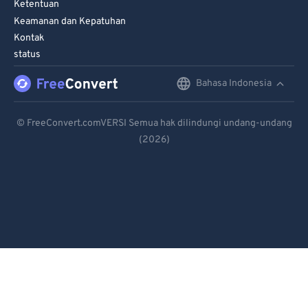
Ketentuan
Keamanan dan Kepatuhan
Kontak
status
Bahasa Indonesia
English
Deutsch
© FreeConvert.comVERSI Semua hak dilindungi undang-undang
(2026)
Español
Français
Português
Italiano
Dutch
日本語