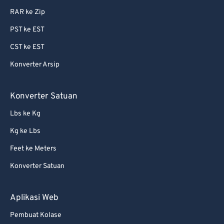
RAR ke Zip
87
87
PST ke EST
88
88
CST ke EST
89
89
Konverter Arsip
90
90
91
91
Konverter Satuan
92
92
Lbs ke Kg
93
93
Kg ke Lbs
94
94
Feet ke Meters
95
95
Konverter Satuan
96
96
97
97
Aplikasi Web
98
98
Pembuat Kolase
99
99