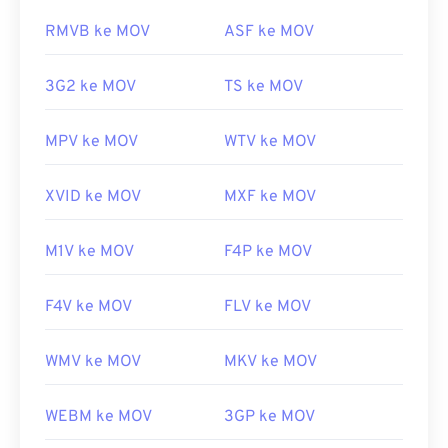
https://www.xiph.org/
tidak terkait, yang satu sudah usang dan yang
RMVB ke MOV
ASF ke MOV
lainnya terkait dengan gim daring. Apple tidak
mengembangkan teknologi ini dan keduanya tidak
3G2 ke MOV
TS ke MOV
dapat dibuka di QuickTime.
Dikembangkan oleh:
Apple Inc.
MPV ke MOV
WTV ke MOV
Rilis awal:
2001
Tautan yang berguna:
XVID ke MOV
MXF ke MOV
https://en.wikipedia.org/wiki/QuickTime_File_Format
https://developer.apple.com/library/archive/documen
M1V ke MOV
F4P ke MOV
CH203-BBCGDDDF
F4V ke MOV
FLV ke MOV
WMV ke MOV
MKV ke MOV
WEBM ke MOV
3GP ke MOV