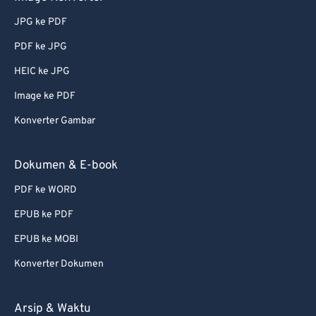
73
73
JPG ke PDF
74
74
PDF ke JPG
75
75
HEIC ke JPG
76
76
Image ke PDF
77
77
78
78
Konverter Gambar
79
79
Dokumen & E-book
80
80
PDF ke WORD
81
81
EPUB ke PDF
82
82
EPUB ke MOBI
83
83
Konverter Dokumen
84
84
85
85
Arsip & Waktu
86
86