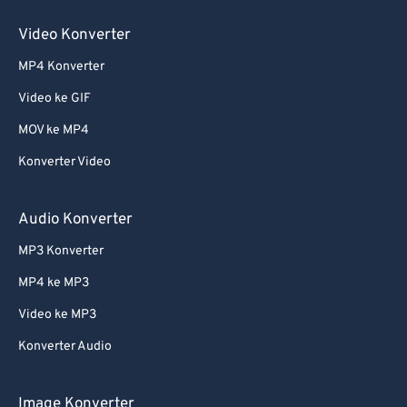
60
60
Video Konverter
61
61
MP4 Konverter
62
62
Video ke GIF
63
63
64
64
MOV ke MP4
65
65
Konverter Video
66
66
Audio Konverter
67
67
MP3 Konverter
68
68
MP4 ke MP3
69
69
Video ke MP3
70
70
71
71
Konverter Audio
72
72
Image Konverter