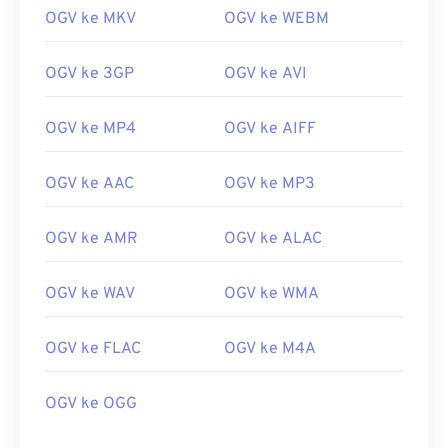
OGV ke MKV
OGV ke WEBM
08
08
08
08
08
08
08
08
09
09
09
09
09
09
09
09
OGV ke 3GP
OGV ke AVI
10
10
10
10
10
10
10
10
OGV ke MP4
OGV ke AIFF
11
11
11
11
11
11
11
11
12
12
12
12
12
12
12
12
OGV ke AAC
OGV ke MP3
13
13
13
13
13
13
13
13
14
14
14
14
14
14
14
14
OGV ke AMR
OGV ke ALAC
15
15
15
15
15
15
15
15
OGV ke WAV
OGV ke WMA
16
16
16
16
16
16
16
16
17
17
17
17
17
17
17
17
OGV ke FLAC
OGV ke M4A
18
18
18
18
18
18
18
18
OGV ke OGG
19
19
19
19
19
19
19
19
20
20
20
20
20
20
20
20