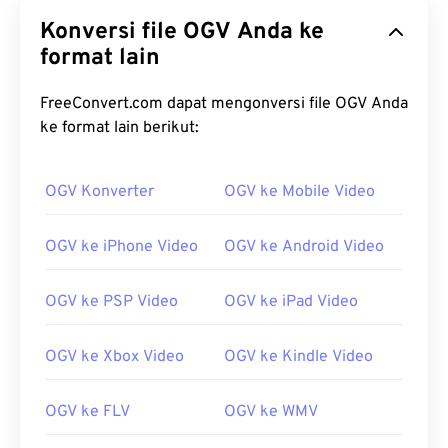
Konversi file OGV Anda ke
format lain
FreeConvert.com dapat mengonversi file OGV Anda
ke format lain berikut:
00
00
00
00
00
00
00
00
OGV Konverter
OGV ke Mobile Video
00
00
00
00
00
00
00
00
01
01
01
01
01
01
01
01
OGV ke iPhone Video
OGV ke Android Video
02
02
02
02
02
02
02
02
OGV ke PSP Video
OGV ke iPad Video
03
03
03
03
03
03
03
03
04
04
04
04
04
04
04
04
OGV ke Xbox Video
OGV ke Kindle Video
05
05
05
05
05
05
05
05
OGV ke FLV
OGV ke WMV
06
06
06
06
06
06
06
06
07
07
07
07
07
07
07
07