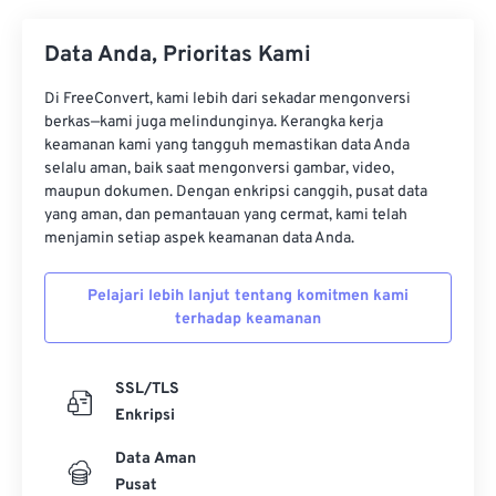
34
34
34
34
34
34
Data Anda, Prioritas Kami
35
35
35
35
35
35
36
36
36
36
36
36
Di FreeConvert, kami lebih dari sekadar mengonversi
berkas—kami juga melindunginya. Kerangka kerja
37
37
37
37
37
37
keamanan kami yang tangguh memastikan data Anda
selalu aman, baik saat mengonversi gambar, video,
38
38
38
38
38
38
maupun dokumen. Dengan enkripsi canggih, pusat data
39
39
39
39
39
39
yang aman, dan pemantauan yang cermat, kami telah
menjamin setiap aspek keamanan data Anda.
40
40
40
40
40
40
41
41
41
41
41
41
Pelajari lebih lanjut tentang komitmen kami
terhadap keamanan
42
42
42
42
42
42
43
43
43
43
43
43
SSL/TLS
44
44
44
44
44
44
Enkripsi
45
45
45
45
45
45
Data Aman
46
46
46
46
46
46
Pusat