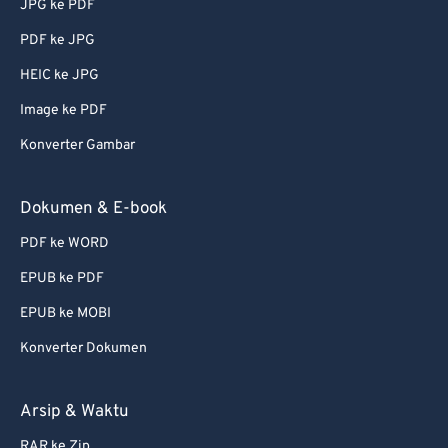
JPG ke PDF
74
74
PDF ke JPG
75
75
HEIC ke JPG
76
76
Image ke PDF
77
77
Konverter Gambar
78
78
79
79
Dokumen & E-book
80
80
PDF ke WORD
81
81
EPUB ke PDF
82
82
EPUB ke MOBI
83
83
Konverter Dokumen
84
84
85
85
Arsip & Waktu
86
86
RAR ke Zip