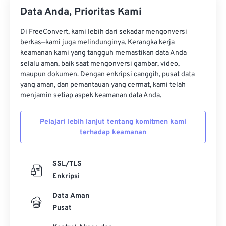
34
34
34
34
34
34
Data Anda, Prioritas Kami
35
35
35
35
35
35
Di FreeConvert, kami lebih dari sekadar mengonversi
36
36
36
36
36
36
berkas—kami juga melindunginya. Kerangka kerja
37
37
37
37
37
37
keamanan kami yang tangguh memastikan data Anda
selalu aman, baik saat mengonversi gambar, video,
38
38
38
38
38
38
maupun dokumen. Dengan enkripsi canggih, pusat data
yang aman, dan pemantauan yang cermat, kami telah
39
39
39
39
39
39
menjamin setiap aspek keamanan data Anda.
40
40
40
40
40
40
41
41
41
41
41
41
Pelajari lebih lanjut tentang komitmen kami
terhadap keamanan
42
42
42
42
42
42
43
43
43
43
43
43
SSL/TLS
44
44
44
44
44
44
Enkripsi
45
45
45
45
45
45
Data Aman
46
46
46
46
46
46
Pusat
47
47
47
47
47
47