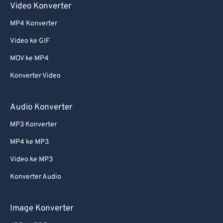
Video Konverter
61
61
MP4 Konverter
62
62
Video ke GIF
63
63
MOV ke MP4
64
64
Konverter Video
65
65
66
66
Audio Konverter
67
67
MP3 Konverter
68
68
MP4 ke MP3
69
69
Video ke MP3
70
70
Konverter Audio
71
71
72
72
Image Konverter
73
73