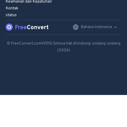
Keamanan dan Kepatuhan
Kontak
status
Bahasa Indonesia
English
Deutsch
© FreeConvert.comVERSI Semua hak dilindungi undang-undang
(2026)
Español
Français
Português
Italiano
Dutch
日本語
简体中文