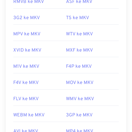
RMVB ke MKV
ASF ke MKV
mengunduh codec yang sesuai dan kompatibel
https://www.xiph.org/
dengan pemutar media yang dipilih. Untuk
3G2 ke MKV
TS ke MKV
melakukannya, unduh
Combined Community
Codec Pack (CCCP)
dari situs tepercaya, seperti
Ninite
.
MPV ke MKV
WTV ke MKV
Dikembangkan oleh:
Matroska
XVID ke MKV
MXF ke MKV
Rilis awal:
2002
Tautan yang berguna:
M1V ke MKV
F4P ke MKV
https://en.wikipedia.org/wiki/Matroska
F4V ke MKV
MOV ke MKV
https://www.matroska.org/
FLV ke MKV
WMV ke MKV
WEBM ke MKV
3GP ke MKV
AVI ke MKV
MP4 ke MKV