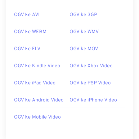
08
08
08
08
08
08
08
08
OGV ke AVI
OGV ke 3GP
09
09
09
09
09
09
09
09
10
10
10
10
10
10
10
10
OGV ke WEBM
OGV ke WMV
11
11
11
11
11
11
11
11
12
12
12
12
12
12
12
12
OGV ke FLV
OGV ke MOV
13
13
13
13
13
13
13
13
OGV ke Kindle Video
OGV ke Xbox Video
14
14
14
14
14
14
14
14
15
15
15
15
15
15
15
15
OGV ke iPad Video
OGV ke PSP Video
16
16
16
16
16
16
16
16
17
17
17
17
17
17
17
17
OGV ke Android Video
OGV ke iPhone Video
18
18
18
18
18
18
18
18
OGV ke Mobile Video
19
19
19
19
19
19
19
19
20
20
20
20
20
20
20
20