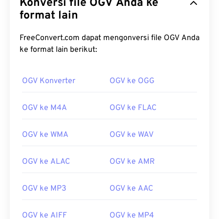
Konversi file OGV Anda ke
format lain
FreeConvert.com dapat mengonversi file OGV Anda
ke format lain berikut:
00
00
00
00
00
00
00
00
OGV Konverter
OGV ke OGG
00
00
00
00
00
00
00
00
OGV ke M4A
OGV ke FLAC
01
01
01
01
01
01
01
01
02
02
02
02
02
02
02
02
OGV ke WMA
OGV ke WAV
03
03
03
03
03
03
03
03
04
04
04
04
04
04
04
04
OGV ke ALAC
OGV ke AMR
05
05
05
05
05
05
05
05
OGV ke MP3
OGV ke AAC
06
06
06
06
06
06
06
06
07
07
07
07
07
07
07
07
OGV ke AIFF
OGV ke MP4