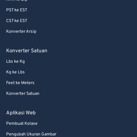
87
87
PST ke EST
88
88
CST ke EST
89
89
Konverter Arsip
90
90
91
91
Konverter Satuan
92
92
Lbs ke Kg
93
93
Kg ke Lbs
94
94
Feet ke Meters
95
95
Konverter Satuan
96
96
97
97
Aplikasi Web
98
98
Pembuat Kolase
99
99
Pengubah Ukuran Gambar